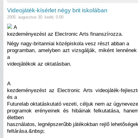
Videojáték-kísérlet négy brit iskolában
2005. augusztus 30. kedd, 0:00
A
kezdeményezést az Electronic Arts finanszírozza.
Négy nagy-britanniai középiskola vesz részt abban a
programban, amelyben azt vizsgálják, miként lennének
a
videojátékok az oktatásban.
A
kezdeményezést az Electronic Arts videojáték-fejleszt
és a
Futurelab oktatáskutató vezeti, céljuk nem az úgynevez
programok erényeinek és hibáinak felkutatása, hane
életben
használatos, legnépszerűbb játékokban rejlő lehetősége
feltárása.&nbsp;