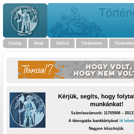
Címlap
Hírek
Tallózó
Történelem
Történele
Kérjük, segíts, hogy folyt
munkánkat!
Számlaszámunk: 11705008 – 2013
A támogatás bankkártyával
itt lehe
Nagyon köszönjük.