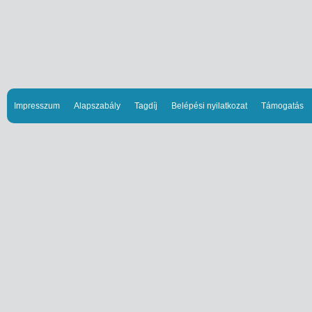
Impresszum
Alapszabály
Tagdíj
Belépési nyilatkozat
Támogatás