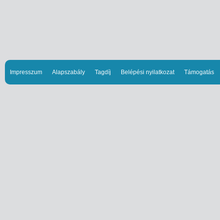
Impresszum
Alapszabály
Tagdíj
Belépési nyilatkozat
Támogatás