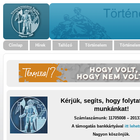
Címlap
Hírek
Tallózó
Történelem
Történele
Kérjük, segíts, hogy folyt
munkánkat!
Számlaszámunk: 11705008 – 2013
A támogatás bankkártyával
itt lehe
Nagyon köszönjük.