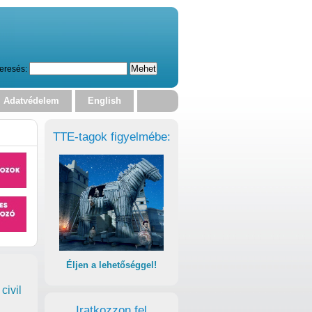
eresés:
Adatvédelem
English
TTE-tagok figyelmébe:
Éljen a lehetőséggel!
civil
Iratkozzon fel