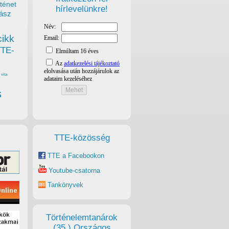
ténet
hírlevelünkre!
ász
cikk
TTE-
vita
s
TTE-közösség
TTE a Facebookon
Youtube-csatorna
Tankönyvek
Történelemtanárok
(35.) Országos