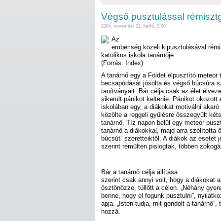
Végső pusztulással rémisztge
2004. november 22. hétfő, 0:00
Az
emberiség közeli kipusztulásával rémis
katolikus iskola tanárnője.
(Forrás: Index)
A tanárnő egy a Földet elpusztító meteor t
becsapódását jósolta és végső búcsúra sz
tanítványait. Bár célja csak az élet élvez
sikerült pánikot keltenie. Pánikot okozott
iskolában egy, a diákokat motiválni akaró
közölte a reggeli gyűlésre összegyűlt két
tanárnő. Tíz napon belül egy meteor pusztí
tanárnő a diákokkal, majd arra szólította
búcsút” szeretteiktől. A diákok az esetet 
szerint rémülten pislogtak, többen zokogá
Bár a tanárnő célja állítása
szerint csak annyi volt, hogy a diákokat a
ösztönözze, túllőtt a célon. „Néhány gyer
benne, hogy el fogunk pusztulni”, nyilatk
apja. „Isten tudja, mit gondolt a tanárnő”, 
hozzá.