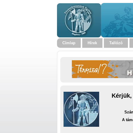
Címlap
Hírek
Tallózó
Kérjük,
Szám
A tám