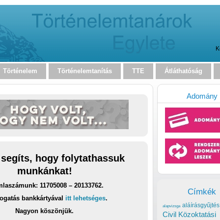
K
Történelem
Történelemtanítás
TTE
Átláthatóság
Adomány
 segíts, hogy folytathassuk
munkánkat!
laszámunk: 11705008 – 20133762.
Címkék
ogatás bankkártyával
itt lehetséges
.
aláírásgyűjtés
alapvizsga
Nagyon köszönjük.
Civil Közoktatási