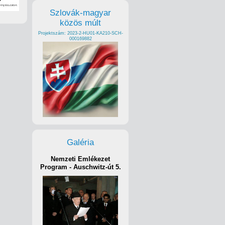
Szlovák-magyar
közös múlt
Projektszám: 2023-2-HU01-KA210-SCH-
000169882
Galéria
Nemzeti Emlékezet
Program - Auschwitz-út 5.