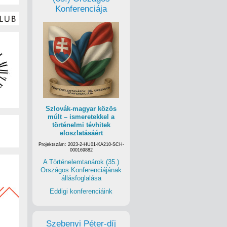
Konferenciája
Szlovák-magyar közös
múlt – ismeretekkel a
történelmi tévhitek
eloszlatásáért
Projektszám: 2023-2-HU01-KA210-SCH-
000169882
A Történelemtanárok (35.)
Országos Konferenciájának
állásfoglalása
Eddigi konferenciáink
Szebenyi Péter-díj