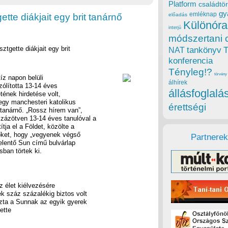
Platform
családtör
gy
emléknap
tte diákjait egy brit tanárnő
előadás
Különóra
interjú
módszertani 
ztgette diákjait egy brit
tankönyv
NAT
konferencia
Tényleg!?
törvény
íz napon belüli
álhírek
ólította 13-14 éves
állásfoglalá
etének hirdetése volt,
 egy manchesteri katolikus
érettségi
 tanárnő. „Rossz hírem van”,
százötven 13-14 éves tanulóval a
tja el a Földet, közölte a
 őket, hogy „vegyenek végső
Partnerek
jelentő Sun című bulvárlap
sban törtek ki.
z élet kiélvezésére
ek száz százalékig biztos volt
ozta a Sunnak az egyik gyerek
tette