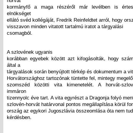
horvát
kormányfő a maga részéről már levélben is értes
elnökséget
ellátó svéd kollégáját, Fredrik Reinfeldtet arról, hogy or
visszavon minden vitatott tartalmú iratot a tárgyalási
csomagból.
A szlovének ugyanis
korábban egyebek között azt kifogásolták, hogy szá
által a
tárgyalások során benyújtott térkép és dokumentum a vita
Horvátországhoz tartozónak tüntette fel, mintegy megelő
szomszéd közötti vita kimenetelét. A horvát-szlo
immáron
tizennyolc éve tart. A vita egyrészt a Dragonja folyó me
szlovén-horvát határvonal pontos megállapítása körül for
ország az egykori Jugoszlávia összeomlása óta nem tud 
kérdésben.