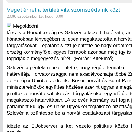
Véget érhet a területi vita szomszédaink közt
2009. szeptember 15. kedd, 0:00
Megoldódni
látszik a Horvátország és Szlovénia közötti határvita, am
hónapokban lényegében teljesen megakasztotta a horvát
tárgyalásokat. Legalábbis ezt jelentette be nagy örömme
ország kormányfője, egyes források azonban még így is 
fogadják a megegyezés hírét. (Forrás: Kitekintő)
Szlovénia pénteken bejelentette, hogy régóta fennálló
határvitája Horvátországgal nem akadályozhatja többé Zá
az Európai Unióba. Jadranka Kosor horvát és Borut Pah
miniszterelnökök együttes közlése szerint ugyanis megá
jutottak a horvát csatlakozási tárgyalásokat egy idő óta t
megakasztó határvitában. „A szlovén kormány azt fogja j
parlament külügyi és uniós ügyekkel foglalkozó bizottsá
Szlovénia szüntesse be a horvát csatlakozási tárgyalás
–
idézte az EUobserver a két vezető politikus közös 