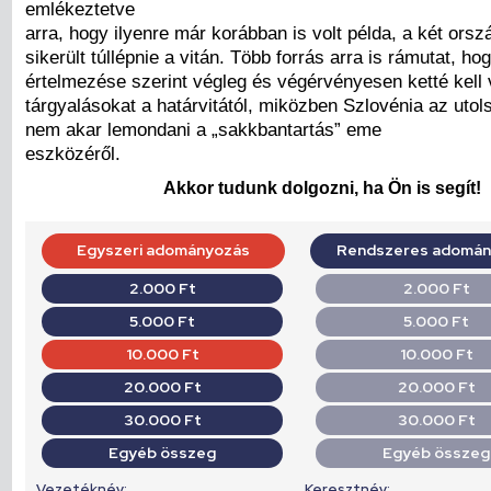
emlékeztetve
arra, hogy ilyenre már korábban is volt példa, a két or
sikerült túllépnie a vitán. Több forrás arra is rámutat, ho
értelmezése szerint végleg és végérvényesen ketté kell 
tárgyalásokat a határvitától, miközben Szlovénia az utols
nem akar lemondani a „sakkbantartás” eme
eszközéről.
Akkor tudunk dolgozni, ha Ön is segít!