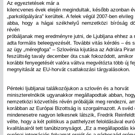
Az egyeztetések már a
kilencvenes évek elején megindultak, később azonban é
„parkolópályára” kerültek. A felek végül 2007-ben elvile
abba, hogy a hágai székhelyű nemzetközi bíróság dö
révén
próbáljanak meg eredményre jutni, de Ljubljana ehhez a
adta formális beleegyezését. További vitás kérdés – és 
az ügy „méregfoga” – Szlovénia kijutása az Adriára Pira
feszültség tavaly december óta csak fokozódott, amikor i
korábbi fenyegetését valóra váltva megvétózta több új fe
megnyitását az EU-horvát csatlakozási tárgyalásokon.
Pénteki ljubljanai találkozójukon a szlovén és a horvát
miniszterelnökök ugyanakkor megállapodtak abban, hogy 
nemzetközi közvetítés révén próbálják meg rendezni, am
korábban az Európai Bizottság is szorgalmazott. A svéd
mindenesetre nagyon lelkesnek látszik, Fredrik Reinfel
vélte, hogy a két politikus a patthelyzet feloldásával eur
kvalitásairól tett tanúbizonyságot. „Ez a megállapodás k
európai integrációs folyamat erejét és a párbeszéd erényé