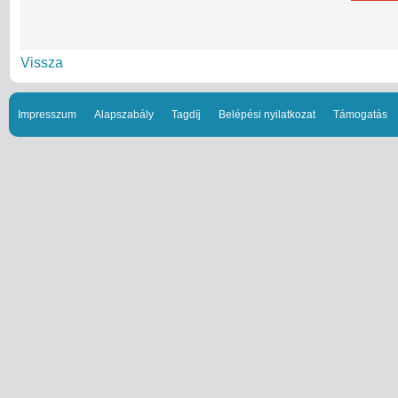
Vissza
Impresszum
Alapszabály
Tagdíj
Belépési nyilatkozat
Támogatás