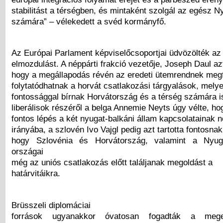
stabilitást a térségben, és mintaként szolgál az egész 
számára” – vélekedett a svéd kormányfő.
Az Európai Parlament képviselőcsoportjai üdvözölték az
elmozdulást. A néppárti frakció vezetője, Joseph Daul azt
hogy a megállapodás révén az eredeti ütemrendnek megf
folytatódhatnak a horvát csatlakozási tárgyalások, mely
fontossággal bírnak Horvátország és a térség számára i
liberálisok részéről a belga Annemie Neyts úgy vélte, ho
fontos lépés a két nyugat-balkáni állam kapcsolatainak 
irányába, a szlovén Ivo Vajgl pedig azt tartotta fontosnak
hogy Szlovénia és Horvátország, valamint a Nyug
országai
még az uniós csatlakozás előtt találjanak megoldást a
határvitáikra.
Brüsszeli diplomáciai
források ugyanakkor óvatosan fogadták a mege