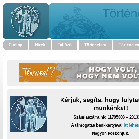
Címlap
Hírek
Tallózó
Történelem
Történele
Kérjük, segíts, hogy folyt
munkánkat!
Számlaszámunk: 11705008 – 2013
A támogatás bankkártyával
itt lehe
Nagyon köszönjük.