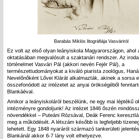
Barabás Miklós litográfiája Vasváriról
Ez volt az első olyan leányiskola Magyarországon, ahol 
oktatásában megvalósult a szaktanári rendszer. Az iroda
történelmet Vasvári Pál (akkori nevén Fejér Pál), a
természettudományokat a kiváló piarista zoológus, Hanák
Nevelőnőként Lővei Klárát alkalmazták, akinek a sorsa 
összefonódott az intézetet az anyai örökségéből fenntart
Blankáéval.
Amikor a leányiskoláról beszélünk, ne egy mai léptékű o
intézményre gondoljunk! Az intézet 1846 őszén mindöss
növendékkel – Puteáni Rózsával, Deák Ferenc keresztlá
meg a működését. A létszám később is legfeljebb tizene
lehetett. Egy 1848 nyaráról származó tankerületi jelentés
Blankánál akkor 6-7 lány volt elhelyezve.