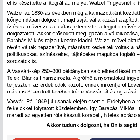
el is készítette a litográfiát, melyet Walzel Frigyesnél ki
Walzel az 1830-as években még alkalmazottként kezdet
kőnyomdában dolgozni, majd saját vállalkozást alapított.
ízléses, művészi kialakítás jellemezte, a legjobb művés
dolgoztatott. Akkor erősödött meg igazán a vállalkozása
Barabás Miklós rajzait kezdte kiadni. Walzel művei aktuá
révén váltak népszerűvé, másrészt kedveltek voltak a ná
politikusokat, színészeket, tájképeket magukba foglaló 
sorozatok is.
A Vasvári-kép 250–300 példányban való elkészítését mi
Teleki Blanka finanszírozta. A grófnő a nyomatokat ingye
terjeszteni az érdeklődők között, ennek mikéntjéről Lőve
március 31-én kelt levében kérte Vasvári állásfoglalását.
Vasvári Pál 1849 júliusának elején esett el Erdélyben a 
felkelőkkel folytatott küzdelemben, így Barabás Miklós lit
maradt az egyetlen róla készült korabeli, hiteles ábrázol
Akkor tudunk dolgozni, ha Ön is segít!