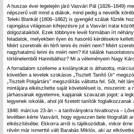
A huszas évei legelején járó Vasvári Pál (1826–1849) m
népszerű volt mind a diákok, mind pedig a nevelők körébe
Teleki Blankát (1806–1862) is gyengéd szálak fűzték hoz
rajongása világosan kifejezésre jut a Vasvári iratai közö
dolgozataikból. Ezek többnyire levél formában írt néhány
feladatok, melyekben ilyen és hasonló kérdésekre kellett
Miért szeretnék én férfi lenni és miért nem? Miért szere
nagyhatalmú lenni és miért nem? Kit találok hasonlatos
történelemből Hannibálhoz? Mi a véleményem Nagy Káro
A forradalom szelleme a kislányokat is áthatotta, márciu
követően a levelek szokásos „Tisztelt Tanító Úr” megszól
„Tisztelt Polgártárs” megszólítás váltotta fel. Sőt, hét lá
mintájára elkészítette saját követeléseit is, miszerint: a 
járhassanak egyetemre, kapjanak szavazati jogot; a legk
legyenek iskolák, ahol jól fizetett tanítók foglalkozzanak
1848. március 23-án – a tanítványokra hivatkozva – Lőve
levélben kérte Vasvárit, hogy egyezzen bele litografált 
elkészítésébe. Ekkorra arról is tájékozódtak, mikor érne 
révén már ismertté vált Barabás Miklós, aki az elkövetk