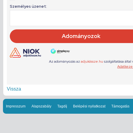
Vissza
Impresszum
Alapszabály
Tagdíj
Belépési nyilatkozat
Támogatás