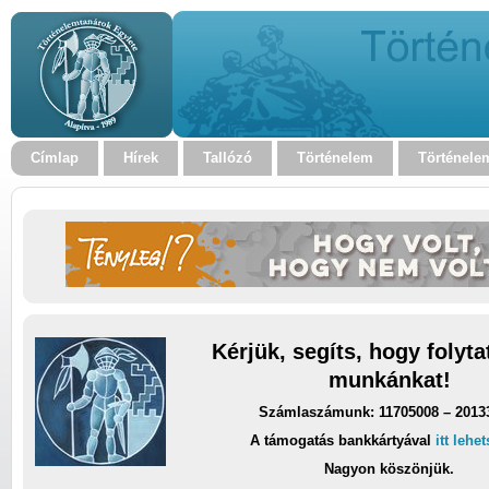
Címlap
Hírek
Tallózó
Történelem
Történele
Kérjük, segíts, hogy folyt
munkánkat!
Számlaszámunk: 11705008 – 2013
A támogatás bankkártyával
itt lehe
Nagyon köszönjük.