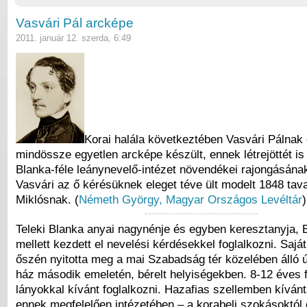
Vasvári Pál arcképe
2011. január 12. szerda, 6:49
Korai halála következtében Vasvári Pálnak 
mindössze egyetlen arcképe készült, ennek létrejöttét is
Blanka-féle leánynevelő-intézet növendékei rajongásána
Vasvári az ő kérésüknek eleget téve ült modelt 1848 ta
Miklósnak. (
Németh György, Magyar Országos Levéltár
)
Teleki Blanka anyai nagynénje és egyben keresztanyja, 
mellett kezdett el nevelési kérdésekkel foglalkozni. Saját
őszén nyitotta meg a mai Szabadság tér közelében álló ú
ház második emeletén, bérelt helyiségekben. 8-12 éves 
lányokkal kívánt foglalkozni. Hazafias szellemben kívánt
ennek megfelelően intézetében – a korabeli szokásoktól 