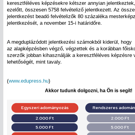
keresztféléves képzésekre kétszer annyian jelentkeztek,
ezelőtt, összesen 5758 felvételiző jelentkezett. Az öss
jelentkezést beadó felvételizők 80 százaléka mesterkép
jelentkezését, a november 15-i határidőre.
A megduplázódott jelentkezési számokból kiderül, hogy
az alapképzésben végző, végzettek és a korábban főisko
szerzők jobban kihasználják a keresztféléves képzésre 
lehetőségét, mint tavaly.
(
www.edupress.hu
)
Akkor tudunk dolgozni, ha Ön is segít!