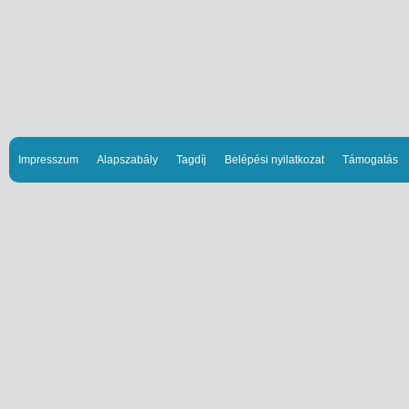
Impresszum
Alapszabály
Tagdíj
Belépési nyilatkozat
Támogatás