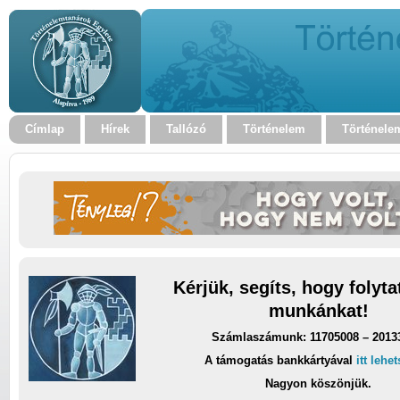
Címlap
Hírek
Tallózó
Történelem
Történele
Kérjük, segíts, hogy folyt
munkánkat!
Számlaszámunk: 11705008 – 2013
A támogatás bankkártyával
itt lehe
Nagyon köszönjük.