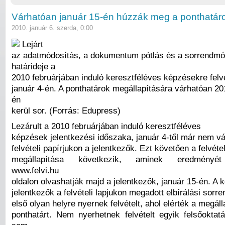
Várhatóan január 15-én húzzák meg a ponthatár
2010. január 6. szerda, 0:00
Lejárt
az adatmódosítás, a dokumentum pótlás és a sorrendmó
határideje a
2010 februárjában induló keresztféléves képzésekre felv
január 4-én. A ponthatárok megállapítására várhatóan 20
én
kerül sor. (Forrás: Edupress)
Lezárult a 2010 februárjában induló keresztféléves
képzések jelentkezési időszaka, január 4-től már nem vá
felvételi papírjukon a jelentkezők. Ezt követően a felvéte
megállapítása következik, aminek eredményét
www.felvi.hu
oldalon olvashatják majd a jelentkezők, január 15-én. A 
jelentkezők a felvételi lapjukon megadott elbírálási sorre
első olyan helyre nyernek felvételt, ahol elérték a megálla
ponthatárt. Nem nyerhetnek felvételt egyik felsőoktat