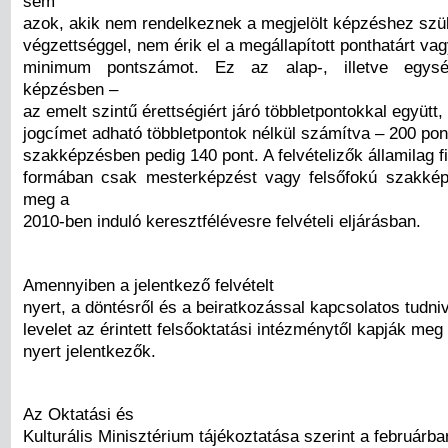
sem
azok, akik nem rendelkeznek a megjelölt képzéshez sz
végzettséggel, nem érik el a megállapított ponthatárt vag
minimum pontszámot. Ez az alap-, illetve egység
képzésben –
az emelt szintű érettségiért járó többletpontokkal együtt
jogcímet adható többletpontok nélkül számítva – 200 pont
szakképzésben pedig 140 pont. A felvételizők államilag f
formában csak mesterképzést vagy felsőfokú szakképz
meg a
2010-ben induló keresztfélévesre felvételi eljárásban.
Amennyiben a jelentkező felvételt
nyert, a döntésről és a beiratkozással kapcsolatos tudni
levelet az érintett felsőoktatási intézménytől kapják meg 
nyert jelentkezők.
Az Oktatási és
Kulturális Minisztérium tájékoztatása szerint a februárba