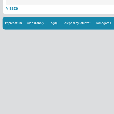
Vissza
Impresszum
Alapszabály
Tagdíj
Belépési nyilatkozat
Támogatás