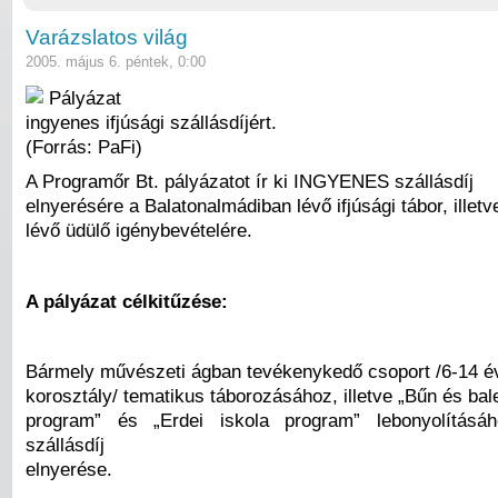
Varázslatos világ
2005. május 6. péntek, 0:00
Pályázat
ingyenes ifjúsági szállásdíjért.
(Forrás: PaFi)
A Programőr Bt. pályázatot ír ki INGYENES szállásdíj
elnyerésére a Balatonalmádiban lévő ifjúsági tábor, illet
lévő üdülő igénybevételére.
A pályázat célkitűzése:
Bármely művészeti ágban tevékenykedő csoport /6-14 é
korosztály/ tematikus táborozásához, illetve „Bűn és ba
program” és „Erdei iskola program” lebonyolítás
szállásdíj
elnyerése.