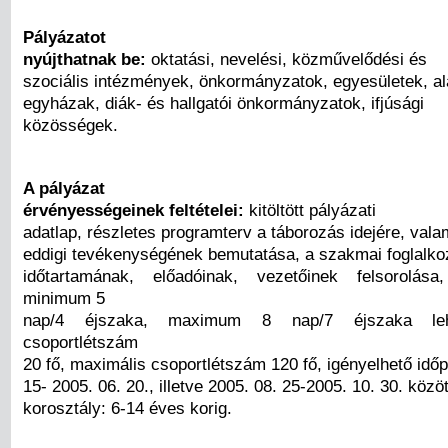
Pályázatot
nyújthatnak be:
oktatási, nevelési, közművelődési és
szociális intézmények, önkormányzatok, egyesületek, al
egyházak, diák- és hallgatói önkormányzatok, ifjúsági
közösségek.
A pályázat
érvényességeinek feltételei:
kitöltött pályázati
adatlap, részletes programterv a táborozás idejére, vala
eddigi tevékenységének bemutatása, a szakmai foglalk
időtartamának, előadóinak, vezetőinek felsorolás
minimum 5
nap/4 éjszaka, maximum 8 nap/7 éjszaka lehe
csoportlétszám
20 fő, maximális csoportlétszám 120 fő, igényelhető időp
15- 2005. 06. 20., illetve 2005. 08. 25-2005. 10. 30. között
korosztály: 6-14 éves korig.