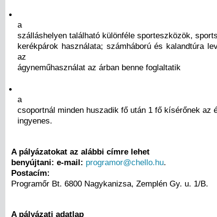
a
szálláshelyen található különféle sporteszközök, sport
kerékpárok használata; számháború és kalandtúra leve
az
ágyneműhasználat az árban benne foglaltatik
a
csoportnál minden huszadik fő után 1 fő kísérőnek az 
ingyenes.
A pályázatokat az alábbi címre lehet
benyújtani: e-mail:
programor@chello.hu
.
Postacím:
Programőr Bt. 6800 Nagykanizsa, Zemplén Gy. u. 1/B.
A pályázati adatlap