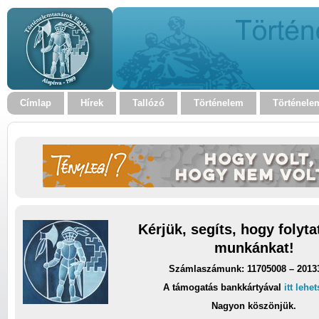
Címlap
Hírek
Tallózó
Történelem
Történele
Kérjük, segíts, hogy folyt
munkánkat!
Számlaszámunk: 11705008 – 2013
A támogatás bankkártyával
itt lehe
Nagyon köszönjük.