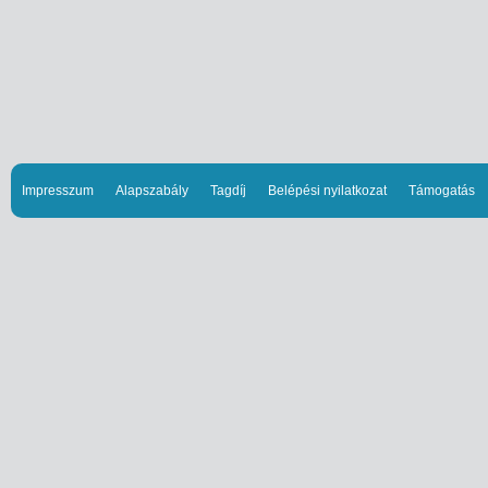
Impresszum
Alapszabály
Tagdíj
Belépési nyilatkozat
Támogatás