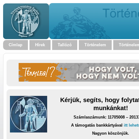
Címlap
Hírek
Tallózó
Történelem
Történele
Kérjük, segíts, hogy folyt
munkánkat!
Számlaszámunk: 11705008 – 2013
A támogatás bankkártyával
itt lehe
Nagyon köszönjük.