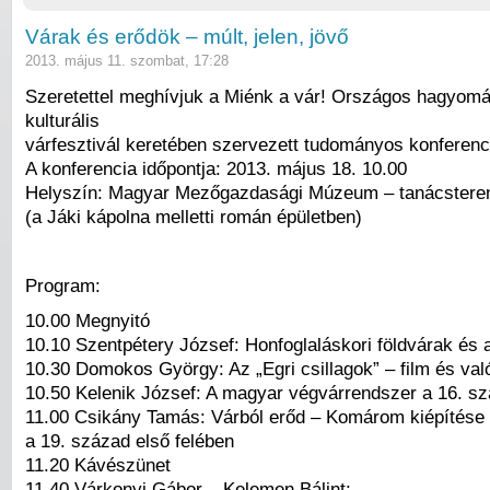
Várak és erődök – múlt, jelen, jövő
2013. május 11. szombat, 17:28
Szeretettel meghívjuk a Miénk a vár! Országos hagyom
kulturális
várfesztivál keretében szervezett tudományos konferenc
A konferencia időpontja: 2013. május 18. 10.00
Helyszín: Magyar Mezőgazdasági Múzeum – tanácster
(a Jáki kápolna melletti román épületben)
Program:
10.00 Megnyitó
10.10 Szentpétery József: Honfoglaláskori földvárak és 
10.30 Domokos György: Az „Egri csillagok” – film és va
10.50 Kelenik József: A magyar végvárrendszer a 16. s
11.00 Csikány Tamás: Várból erőd – Komárom kiépítése
a 19. század első felében
11.20 Kávészünet
11.40 Várkonyi Gábor – Kelemen Bálint: