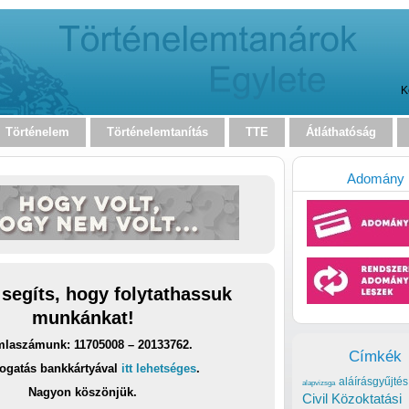
K
Történelem
Történelemtanítás
TTE
Átláthatóság
Adomány
 segíts, hogy folytathassuk
munkánkat!
laszámunk: 11705008 – 20133762.
Címkék
ogatás bankkártyával
itt lehetséges
.
aláírásgyűjtés
alapvizsga
Nagyon köszönjük.
Civil Közoktatási