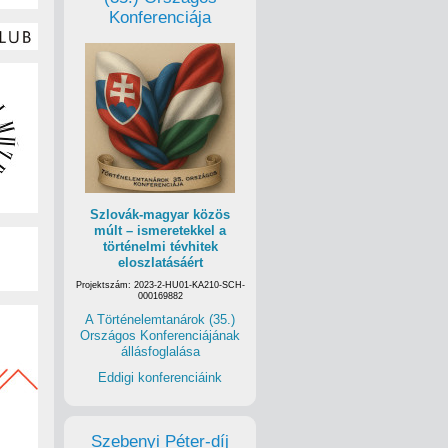
Konferenciája
Szlovák-magyar közös
múlt – ismeretekkel a
történelmi tévhitek
eloszlatásáért
Projektszám: 2023-2-HU01-KA210-SCH-
000169882
A Történelemtanárok (35.)
Országos Konferenciájának
állásfoglalása
Eddigi konferenciáink
Szebenyi Péter-díj