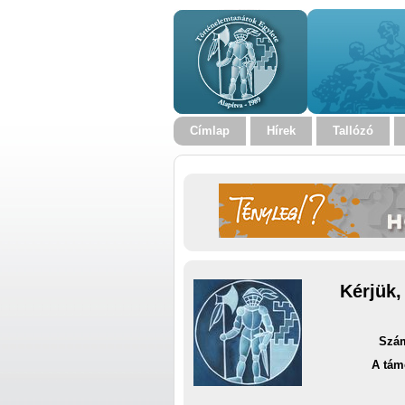
Címlap
Hírek
Tallózó
Kérjük,
Szám
A tám