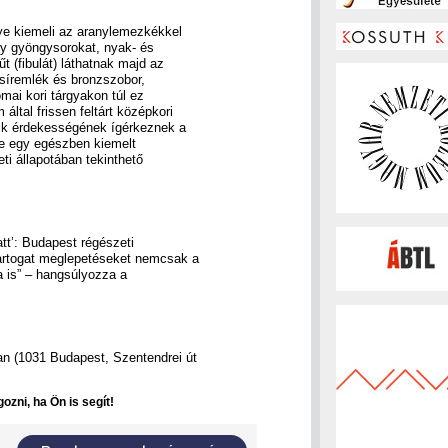
e kiemeli az aranylemezkékkel
így gyöngysorokat, nyak- és
t (fibulát) láthatnak majd az
 síremlék és bronzszobor,
ómai kori tárgyakon túl ez
ltal frissen feltárt középkori
gyik érdekességének ígérkeznek a
tve egy egészben kiemelt
ti állapotában tekinthető
att’: Budapest régészeti
artogat meglepetéseket nemcsak a
is” – hangsúlyozza a
n (1031 Budapest, Szentendrei út
ozni, ha Ön is segít!