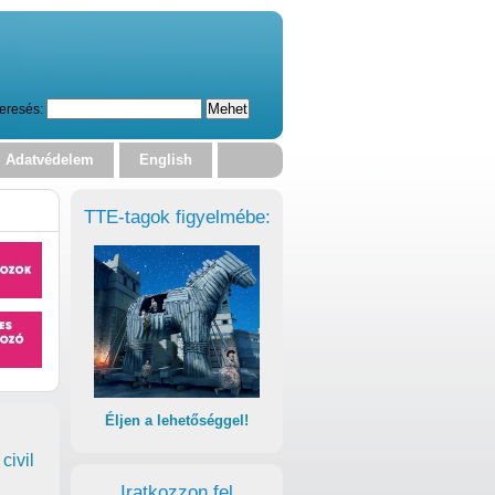
eresés:
Adatvédelem
English
TTE-tagok figyelmébe:
Éljen a lehetőséggel!
civil
Iratkozzon fel