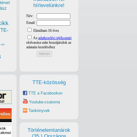
ténet
hírlevelünkre!
ász
cikk
TTE-
vita
s
TTE-közösség
TTE a Facebookon
Youtube-csatorna
Tankönyvek
Történelemtanárok
(35.) Országos