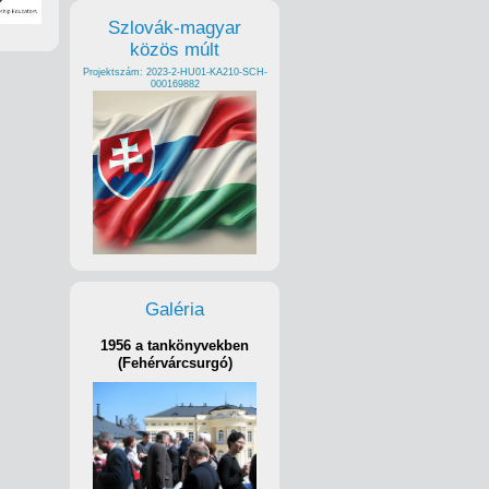
Szlovák-magyar
közös múlt
Projektszám: 2023-2-HU01-KA210-SCH-
000169882
Galéria
1956 a tankönyvekben
(Fehérvárcsurgó)