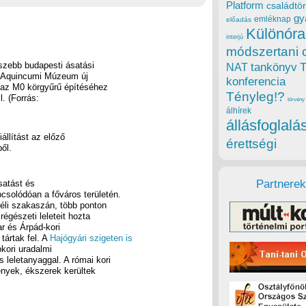
Platform
családtör
gy
emléknap
előadás
Különóra
interjú
módszertani 
gszebb budapesti ásatási
tankönyv
NAT
 az Aquincumi Múzeum új
konferencia
n az M0 körgyűrű építéséhez
Tényleg!?
. (Forrás:
törvény
álhírek
állásfoglalá
llítást az előző
érettségi
ől.
Partnerek
satást és
csolódóan a főváros területén.
éli szakaszán, több ponton
égészeti leleteit hozta
ar és Árpád-kori
tártak fel. A
Hajógyári szigeten is
pkori uradalmi
 leletanyaggal. A római kori
ények, ékszerek kerültek