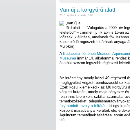
Van új a körgyűrű alatt
2010. április 7. szerda, 0:00
„Van új a
föld alatt….: Válogatás a 2009. év le
leleteiből” – címmel nyílik április 16-án
időszaki kiállítása, amelynek fókuszába
kapcsolódó régészeti feltárások anyaga áll
Múlt-kor)
A
Budapesti Történeti Múzeum Aquincumi
Múzeuma
immár 14. alkalommal rendez kiá
ásatási szezon legszebb régészeti leleteib
Az intézmény tavaly közel 40 régészeti á
megfigyelést végzett beruházásokhoz kap
Ezek közül kiemelkedik az M0 körgyűrű d
végzett kutatás, amely majd négyezer év r
felszínre: bronzkori, szkíta, szarmata, av
temetkezéseket, településmaradványokat 
folytatódott tavaly a feltárás
, itt egy közé
központ maradványai kerültek elő, érdekes
Aquincum temetőinek feltárásai során ed
elő.