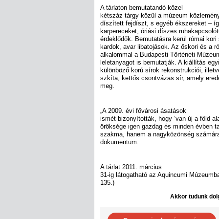
A tárlaton bemutatandó közel
kétszáz tárgy közül a múzeum közlemény
díszített fejdíszt, s egyéb ékszereket – 
karpereceket, óriási díszes ruhakapcsolótű
érdeklődők. Bemutatásra kerül római kori
kardok, avar libatojások. Az őskori és a r
alkalommal a Budapesti Történeti Múzeum á
leletanyagot is bemutatják. A kiállítás e
különböző korú sírok rekonstrukciói, ille
szkíta, kettős csontvázas sír, amely erede
meg.
„A 2009. évi fővárosi ásatások
ismét bizonyították, hogy ‘van új a föld al
öröksége igen gazdag és minden évben t
szakma, hanem a nagyközönség számára 
dokumentum.
A tárlat 2011. március
31-ig látogatható az Aquincumi Múzeumba
135.)
Akkor tudunk dolg