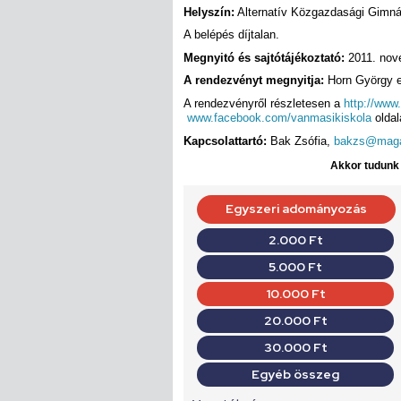
Helyszín:
Alternatív Közgazdasági Gimnáz
A belépés díjtalan.
Megnyitó és sajtótájékoztató:
2011. nov
A rendezvényt megnyitja:
Horn György e
A rendezvényről részletesen a
http://www
www.facebook.com/vanmasikiskola
oldal
Kapcsolattartó:
Bak Zsófia,
bakzs@maga
Akkor tudunk d