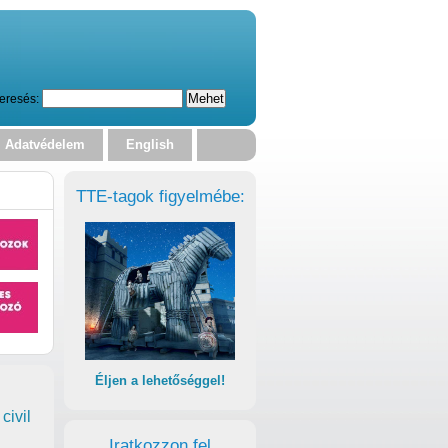
eresés:
Adatvédelem
English
TTE-tagok figyelmébe:
Éljen a lehetőséggel!
civil
Iratkozzon fel