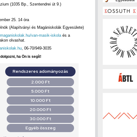
ium (1035 Bp., Szentendrei út 9.)
ember 25. 14 óra
lnök (Alapítványi és Magániskolák Egyesülete)
.maganiskolak.hu/van-masik-iskola
és a
akon olvashat.
niskolak.hu
, 06-70/949-3035
olgozni, ha Ön is segít!