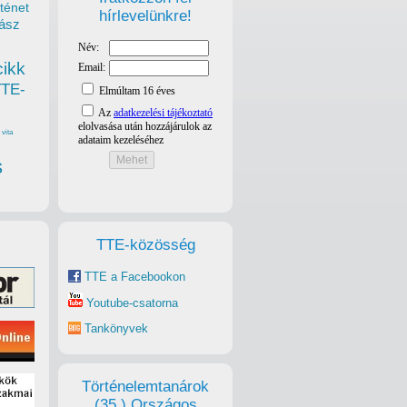
ténet
hírlevelünkre!
ász
cikk
TTE-
vita
s
TTE-közösség
TTE a Facebookon
Youtube-csatorna
Tankönyvek
Történelemtanárok
(35.) Országos