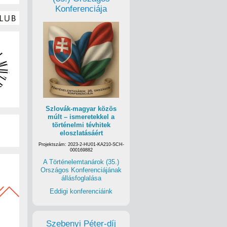
Konferenciája
Szlovák-magyar közös
múlt – ismeretekkel a
történelmi tévhitek
eloszlatásáért
Projektszám: 2023-2-HU01-KA210-SCH-
000169882
A Történelemtanárok (35.)
Országos Konferenciájának
állásfoglalása
Eddigi konferenciáink
Szebenyi Péter-díj