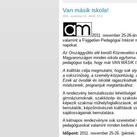
Van másik iskola!
2011. november 21. hétfő, 6:51
2011. november 25-26-án
valamint a Független Pedagógiai Intézet
napokat.
Az Országgyűlés elé kerülő Köznevelési é
Magyarországon minden iskola egyforma l
pedagógus tudja, hogy már VAN MÁSIK 
A kiállítás célja megmutatni, hogy sok ol
a sokszínűség, a személy-központúság, a 
Ezek az óvodák és iskolák ragaszkodnak sa
módszereik, programjuk megtartásához.
A rendezvény bemutatkozási lehetőséget b
gimnáziumoknak, szakközép- és szakisko
képezik szakmai műhelyfoglalkozások, e
bemutatók, képzőművészeti kiállítások v
sajátosságainak bemutatása.
A kétnapos rendezvényre sok szeretettel 
pedagógusokat valamint minden kedves é
Időpont:
2011. november 25-26. (péntek: 