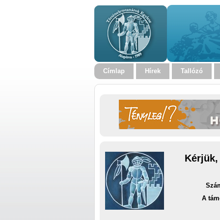
Címlap
Hírek
Tallózó
Kérjük,
Szám
A tám