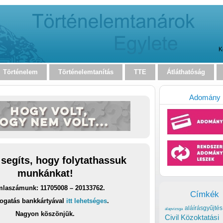
K
Történelem
Történelemtanítás
TTE
Átláthatóság
Adomány
 segíts, hogy folytathassuk
munkánkat!
laszámunk: 11705008 – 20133762.
Címkék
ogatás bankkártyával
itt lehetséges
.
aláírásgyűjtés
alapvizsga
Nagyon köszönjük.
Civil Közoktatási