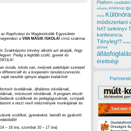
Platform
családtör
gy
emléknap
előadás
Különóra
interjú
módszertani 
tankönyv
NAT
 az Alapítványi és Magániskolák Egyesülete
konferencia
 megrendezi a
VAN MÁSIK ISKOLA!
című szakmai
Tényleg!?
törvény
álhírek
s Szakképzési törvény alkotói azt akarják, hogy
állásfoglalá
egyen. Pedig a legtöbb szülő, gyerek és
ISKOLA!
érettségi
yan óvoda, iskola van, melynek palettáján szerepel
differenciált és a kooperatív tanulásszervezés.
ját tanulóik igényei alapján kialakított
Partnerek
iztosít óvodáknak, általános iskoláknak,
láknak, művészeti iskoláknak. A program részét
lőadások szülőknek és pedagógusoknak, színpadi
alamint a részt vevő intézmények munkájának és
várunk szülőket, gyerekeket, leendő és gyakorló
rdeklődőt!
14 – 18 óra, szombat 10 – 17 óra)