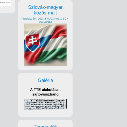
Szlovák-magyar
közös múlt
Projektszám: 2023-2-HU01-KA210-SCH-
000169882
Galéria
A TTE alakulása -
sajtóvisszhang
Támogatók