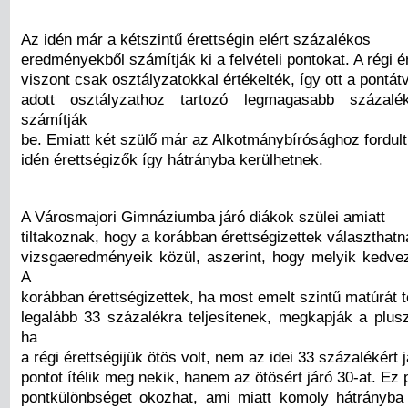
Az idén már a kétszintű érettségin elért százalékos
eredményekből számítják ki a felvételi pontokat. A régi é
viszont csak osztályzatokkal értékelték, így ott a pontát
adott osztályzathoz tartozó legmagasabb százalé
számítják
be. Emiatt két szülő már az Alkotmánybírósághoz fordul
idén érettségizők így hátrányba kerülhetnek.
A Városmajori Gimnáziumba járó diákok szülei amiatt
tiltakoznak, hogy a korábban érettségizettek választhatna
vizsgaeredményeik közül, aszerint, hogy melyik kedv
A
korábban érettségizettek, ha most emelt szintű matúrát 
legalább 33 százalékra teljesítenek, megkapják a plusz
ha
a régi érettségijük ötös volt, nem az idei 33 százalékért 
pontot ítélik meg nekik, hanem az ötösért járó 30-at. Ez 
pontkülönbséget okozhat, ami miatt komoly hátrányba