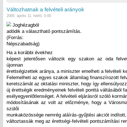
Változhatnak a felvételi arányok
2005. április 11. hétfő, 0:00
Joghézagból
adódik a választható pontszámítás.
(Forrás:
Népszabadság)
Ha a korábbi évekhez
képest jelentősen változik egy szakon az oda felve
újonnan
érettségizettek aránya, a miniszter emelheti a felvételi 
Felemelheti az egyes szakok államilag finanszírozott felv
keretszámát az oktatási miniszter, hogy így ellensúlyozz
új érettségik eredményeinek felvételi ponttá váltásából f
esélyegyenlőtlenséget. A felvételi eljárásról szóló kormá
módosításának az volt az előzménye, hogy a Városma
szülői
munkaközössége nemrég aláírás-gyűjtési akciót indított
változtassák meg az érettségi-felvételi pontszámítási re