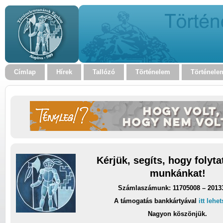
Címlap
Hírek
Tallózó
Történelem
Történele
Kérjük, segíts, hogy folyt
munkánkat!
Számlaszámunk: 11705008 – 2013
A támogatás bankkártyával
itt lehe
Nagyon köszönjük.