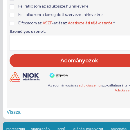
Vissza
Impresszum
Alapszabály
Tagdíj
Belépési nyilatkozat
Támogatás