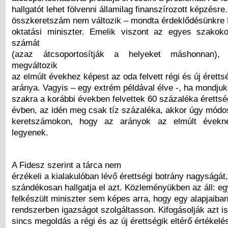
hallgatót lehet fölvenni államilag finanszírozott képzésre
összkeretszám nem változik – mondta érdeklődésünkre 
oktatási miniszter. Emelik viszont az egyes szakok
számát
(azaz átcsoportosítják a helyeket máshonnan), 
megváltozik
az elmúlt évekhez képest az oda felvett régi és új érettsé
aránya. Vagyis – egy extrém példával élve -, ha mondjuk
szakra a korábbi években felvettek 60 százaléka érettsé
évben, az idén meg csak tíz százaléka, akkor úgy módo
keretszámokon, hogy az arányok az elmúlt évekne
legyenek.
A Fidesz szerint a tárca nem
érzékeli a kialakulóban lévő érettségi botrány nagyságát
szándékosan hallgatja el azt. Közleményükben az áll: e
felkészült miniszter sem képes arra, hogy egy alapjaiba
rendszerben igazságot szolgáltasson. Kifogásolják azt i
sincs megoldás a régi és az új érettségik eltérő értékelé