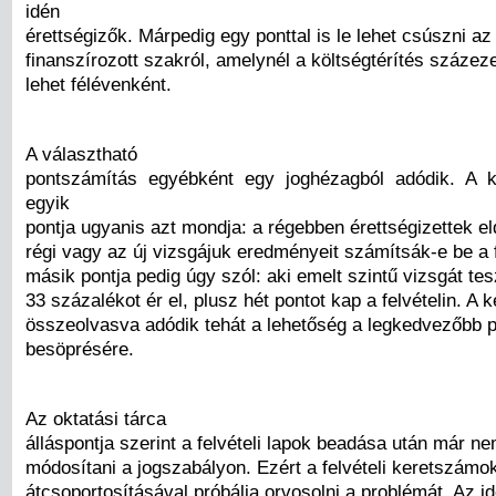
idén
érettségizők. Márpedig egy ponttal is le lehet csúszni az
finanszírozott szakról, amelynél a költségtérítés százezer
lehet félévenként.
A választható
pontszámítás egyébként egy joghézagból adódik. A k
egyik
pontja ugyanis azt mondja: a régebben érettségizettek el
régi vagy az új vizsgájuk eredményeit számítsák-e be a f
másik pontja pedig úgy szól: aki emelt szintű vizsgát tes
33 százalékot ér el, plusz hét pontot kap a felvételin. A k
összeolvasva adódik tehát a lehetőség a legkedvezőbb
besöprésére.
Az oktatási tárca
álláspontja szerint a felvételi lapok beadása után már ne
módosítani a jogszabályon. Ezért a felvételi keretszámo
átcsoportosításával próbálja orvosolni a problémát. Az id