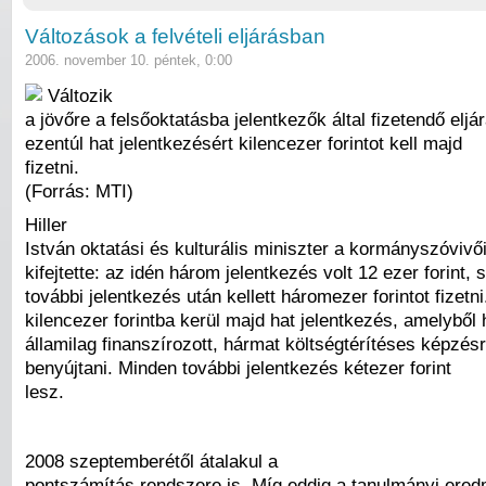
Változások a felvételi eljárásban
2006. november 10. péntek, 0:00
Változik
a jövőre a felsőoktatásba jelentkezők által fizetendő eljárá
ezentúl hat jelentkezésért kilencezer forintot kell majd
fizetni.
(Forrás: MTI)
Hiller
István oktatási és kulturális miniszter a kormányszóvivő
kifejtette: az idén három jelentkezés volt 12 ezer forint,
további jelentkezés után kellett háromezer forintot fizetni
kilencezer forintba kerül majd hat jelentkezés, amelyből
államilag finanszírozott, hármat költségtérítéses képzésr
benyújtani. Minden további jelentkezés kétezer forint
lesz.
2008 szeptemberétől átalakul a
pontszámítás rendszere is. Míg eddig a tanulmányi ere