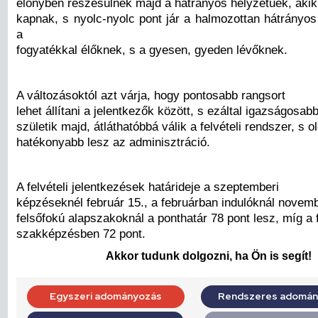
előnyben részesülnek majd a hátrányos helyzetűek, akik
kapnak, s nyolc-nyolc pont jár a halmozottan hátrányos
a
fogyatékkal élőknek, s a gyesen, gyeden lévőknek.
A változásoktól azt várja, hogy pontosabb rangsort
lehet állítani a jelentkezők között, s ezáltal igazságosab
születik majd, átláthatóbbá válik a felvételi rendszer, s 
hatékonyabb lesz az adminisztráció.
A felvételi jelentkezések határideje a szeptemberi
képzéseknél február 15., a februárban indulóknál novemb
felsőfokú alapszakoknál a ponthatár 78 pont lesz, míg a 
szakképzésben 72 pont.
Akkor tudunk dolgozni, ha Ön is segít!