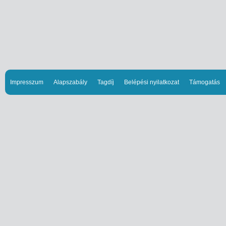
Impresszum
Alapszabály
Tagdíj
Belépési nyilatkozat
Támogatás