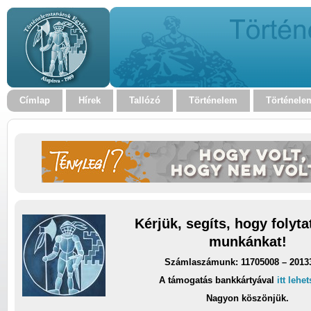
Címlap
Hírek
Tallózó
Történelem
Történele
Kérjük, segíts, hogy folyt
munkánkat!
Számlaszámunk: 11705008 – 2013
A támogatás bankkártyával
itt lehe
Nagyon köszönjük.