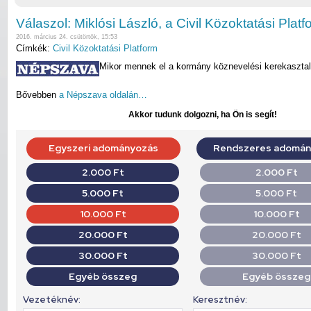
Válaszol: Miklósi László, a Civil Közoktatási Plat
2016. március 24. csütörtök, 15:53
Címkék:
Civil Közoktatási Platform
Mikor mennek el a kormány köznevelési kerekaszta
Bővebben
a Népszava oldalán…
Akkor tudunk dolgozni, ha Ön is segít!