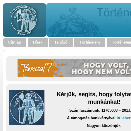
Címlap
Hírek
Tallózó
Történelem
Történele
Kérjük, segíts, hogy folyt
munkánkat!
Számlaszámunk: 11705008 – 2013
A támogatás bankkártyával
itt lehe
Nagyon köszönjük.