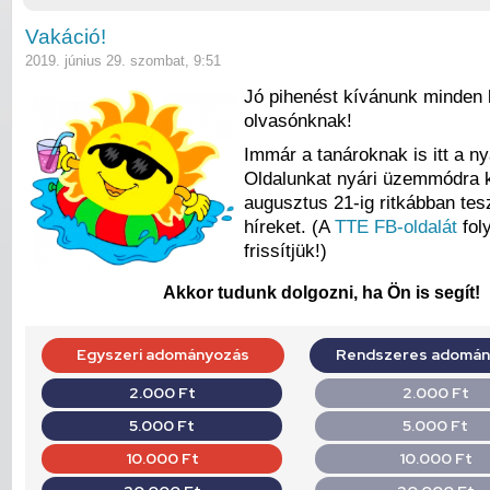
Vakáció!
2019. június 29. szombat, 9:51
Jó pihenést kívánunk minden 
olvasónknak!
Immár a tanároknak is itt a ny
Oldalunkat nyári üzemmódra k
augusztus 21-ig ritkábban tes
híreket. (A
TTE FB-oldalát
fol
frissítjük!)
Akkor tudunk dolgozni, ha Ön is segít!