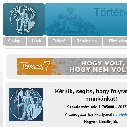
Címlap
Hírek
Tallózó
Történelem
Történele
Kérjük, segíts, hogy folyt
munkánkat!
Számlaszámunk: 11705008 – 2013
A támogatás bankkártyával
itt lehe
Nagyon köszönjük.