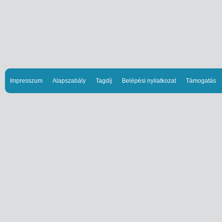
Impresszum
Alapszabály
Tagdíj
Belépési nyilatkozat
Támogatás