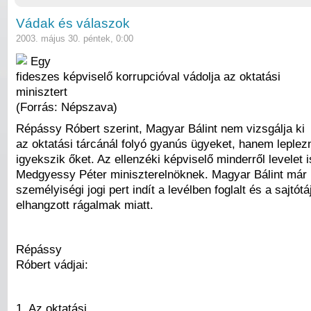
Vádak és válaszok
2003. május 30. péntek, 0:00
Egy
fideszes képviselő korrupcióval vádolja az oktatási
minisztert
(Forrás: Népszava)
Répássy Róbert szerint, Magyar Bálint nem vizsgálja ki
az oktatási tárcánál folyó gyanús ügyeket, hanem leplezn
igyekszik őket. Az ellenzéki képviselő minderről levelet i
Medgyessy Péter miniszterelnöknek. Magyar Bálint már 
személyiségi jogi pert indít a levélben foglalt és a sajtót
elhangzott rágalmak miatt.
Répássy
Róbert vádjai:
1. Az oktatási