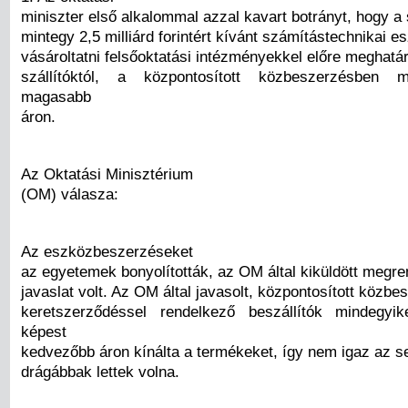
miniszter első alkalommal azzal kavart botrányt, hogy a
mintegy 2,5 milliárd forintért kívánt számítástechnikai e
vásároltatni felsőoktatási intézményekkel előre meghatá
szállítóktól, a központosított közbeszerzésben me
magasabb
áron.
Az Oktatási Minisztérium
(OM) válasza:
Az eszközbeszerzéseket
az egyetemek bonyolították, az OM által kiküldött megre
javaslat volt. Az OM által javasolt, központosított közbe
keretszerződéssel rendelkező beszállítók mindegyik
képest
kedvezőbb áron kínálta a termékeket, így nem igaz az 
drágábbak lettek volna.