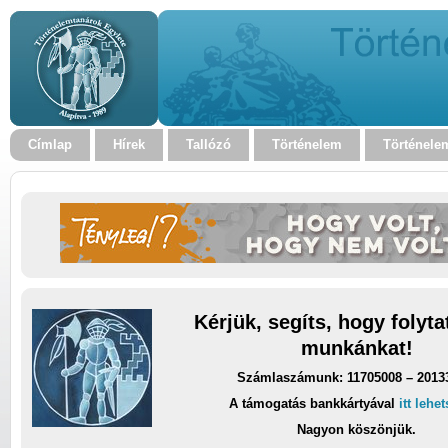
Címlap
Hírek
Tallózó
Történelem
Történele
Kérjük, segíts, hogy folyt
munkánkat!
Számlaszámunk: 11705008 – 2013
A támogatás bankkártyával
itt lehe
Nagyon köszönjük.