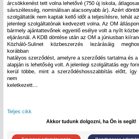
árcsökkenést tett volna lehetővé (750 új iskola, átlagos
sávszélesség, nominálisan alacsonyabb ár). Azért döntöt
szolgáltatók nem kaptak kellő időt a teljesítésre, tehát az
jelenlegi szolgáltatónak kedvezett volna. Az OM álláspont
bármely ajánlattevőnek egyenlő esélye volt a nyílt közb
eljárásnál. A KDB döntése után az OM a júniusban kiíra
Közháló-Sulinet közbeszerzés lezárásáig meghos
korábban
hatályos szerződést, amelyre a szerződés tartalma és a
alapján is lehetőség volt. A jelenlegi szolgáltatás egy for
kerül többe, mint a szerződéshosszabbítás előtt, íg
nem
keletkezett…
Teljes cikk
Akkor tudunk dolgozni, ha Ön is segít!