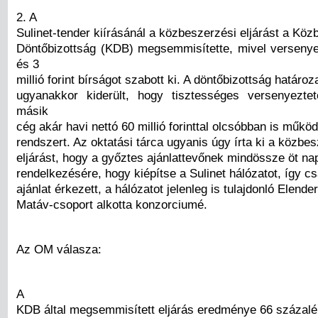
2. A
Sulinet-tender kiírásánál a közbeszerzési eljárást a Köz
Döntőbizottság (KDB) megsemmisítette, mivel versenyel
és 3
millió forint bírságot szabott ki. A döntőbizottság határoz
ugyanakkor kiderült, hogy tisztességes versenyezte
másik
cég akár havi nettó 60 millió forinttal olcsóbban is működ
rendszert. Az oktatási tárca ugyanis úgy írta ki a közbe
eljárást, hogy a győztes ajánlattevőnek mindössze öt nap
rendelkezésére, hogy kiépítse a Sulinet hálózatot, így c
ajánlat érkezett, a hálózatot jelenleg is tulajdonló Elende
Matáv-csoport alkotta konzorciumé.
Az OM válasza:
A
KDB által megsemmisített eljárás eredménye 66 százalé