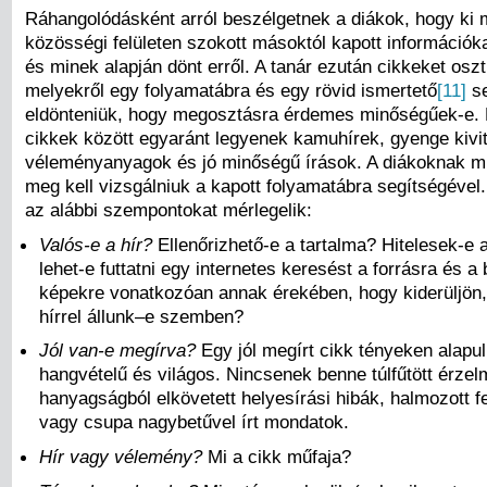
Ráhangolódásként arról beszélgetnek a diákok, hogy ki 
közösségi felületen szokott másoktól kapott információk
és minek alapján dönt erről. A tanár ezután cikkeket oszt
melyekről egy folyamatábra és egy rövid ismertető
[11]
se
eldönteniük, hogy megosztásra érdemes minőségűek-e. 
cikkek között egyaránt legyenek kamuhírek, gyenge kivit
véleményanyagok és jó minőségű írások. A diákoknak mi
meg kell vizsgálniuk a kapott folyamatábra segítségével
az alábbi szempontokat mérlegelik:
Valós-e a hír?
Ellenőrizhető-e a tartalma? Hitelesek-e a
lehet-e futtatni egy internetes keresést a forrásra és a
képekre vonatkozóan annak érekében, hogy kiderüljö
hírrel állunk–e szemben?
Jól van-e megírva?
Egy jól megírt cikk tényeken alapul
hangvételű és világos. Nincsenek benne túlfűtött érzel
hanyagságból elkövetett helyesírási hibák, halmozott fel
vagy csupa nagybetűvel írt mondatok.
Hír vagy vélemény?
Mi a cikk műfaja?