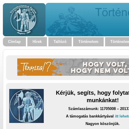
Címlap
Hírek
Tallózó
Történelem
Történele
Kérjük, segíts, hogy folyt
munkánkat!
Számlaszámunk: 11705008 – 2013
A támogatás bankkártyával
itt lehe
Nagyon köszönjük.