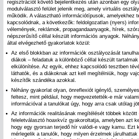
regisztrációt követő bejelentkezés után azonban egy oly
modulválasztó felület jelenik meg, amely virtuális osztá
működik. A választható információtípusok, amelyekhez 
kapcsolódnak, a következők: feldolgozatlan (nyers) info
vélemények, reklámok, propagandaanyagok, hírek, szór
népszerűsítő céllal készült információs anyagok. Néhány
által elvégezhető gyakorlatok közül:
Az első blokkban az információk osztályozását tanulha
diákok – feladatuk a különböző céllal készült tartalma
elkülönítése. Az egyik, ehhez kapcsolódó tesztben tév
láthatók, és a diákoknak azt kell megítélniük, hogy vajo
készítők szándéka azokkal.
Néhány gyakorlat olyan, önreflexiót igénylő, személyes
feltesz, mint például, hogy megvezetették-e már valam
információval a tanulókat úgy, hogy arra csak utólag jö
Az információk realitásának megítélését többek között
feleletválasztó hoaxkvíz gyakoroltatja, amelyben azt kel
hogy egy gyorsan terjedő hír valódi-e vagy kamu. Ezt 
mérlegelik a tanulók, hogy milyen érzelmek járulhattak