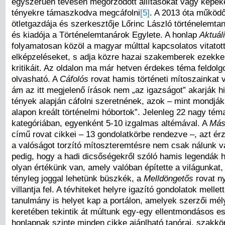
egyszerűen tévesen megőrződött állításokat vagy képek
tényekre támaszkodva megcáfolni
[5]
. A 2013 óta működő
ötletgazdája és szerkesztője Lőrinc László történelemtan
és kiadója a Történelemtanárok Egylete. A honlap
Aktuál
folyamatosan közöl a magyar múlttal kapcsolatos vitatott
elképzeléseket, s adja közre hazai szakemberek ezekke
kritikáit. Az oldalon ma már hetven érdekes téma feldol
olvasható. A
Cáfolós
rovat hamis történeti mítoszainkat 
ám az itt megjelenő írások nem „az igazságot” akarják hi
tények alapján cáfolni szeretnének, azok – mint mondják
alapon kreált történelmi hóbortok”. Jelenleg 22 nagy tém
kategóriában, egyenként 5-10 izgalmas altémával. A
Más
című rovat cikkei – 13 gondolatkörbe rendezve –, azt érz
a valóságot torzító mítoszteremtésre nem csak nálunk v
pedig, hogy a hadi dicsőségekről szóló hamis legendák h
olyan értékünk van, amely valóban építette a világunkat,
tényleg joggal lehetünk büszkék, a
Melldöngetős
rovat ny
villantja fel. A tévhiteket helyre igazító gondolatok melle
tanulmány is helyet kap a portálon, amelyek szerzői mé
keretében tekintik át múltunk egy-egy ellentmondásos e
honlapnak szinte minden cikke ajánlható tanórai, szakkör