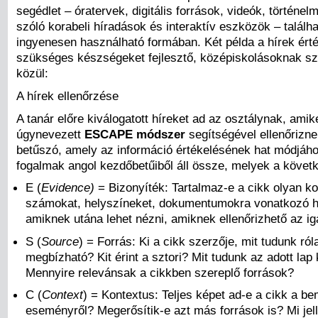
segédlet – óratervek, digitális források, videók, történe
szóló korabeli híradások és interaktív eszközök – találha
ingyenesen használható formában. Két példa a hírek ért
szükséges készségeket fejlesztő, középiskolásoknak sz
közül:
A hírek ellenőrzése
A tanár előre kiválogatott híreket ad az osztálynak, amik
úgynevezett
ESCAPE módszer
segítségével ellenőrizne
betűszó, amely az információ értékelésének hat módjáh
fogalmak angol kezdőbetűiből áll össze, melyek a követ
E (
Evidence)
= Bizonyíték: Tartalmaz-e a cikk olyan ko
számokat, helyszíneket, dokumentumokra vonatkozó h
amiknek utána lehet nézni, amiknek ellenőrizhető az i
S (
Source
) = Forrás: Ki a cikk szerzője, mit tudunk ró
megbízható? Kit érint a sztori? Mit tudunk az adott lap 
Mennyire relevánsak a cikkben szereplő források?
C (
Context
) = Kontextus: Teljes képet ad-e a cikk a be
eseményről? Megerősítik-e azt más források is? Mi jel