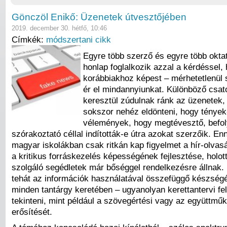
Gönczöl Enikő: Üzenetek útvesztőjében
2019. december 30. hétfő, 10:46
Címkék:
módszertani cikk
Egyre több szerző és egyre több oktat
honlap foglalkozik azzal a kérdéssel,
korábbiakhoz képest – mérhetetlenül 
ér el mindannyiunkat. Különböző csa
keresztül zúdulnak ránk az üzenetek,
sokszor nehéz eldönteni, hogy tények
vélemények, hogy megtévesztő, befol
szórakoztató céllal indították-e útra azokat szerzőik. En
magyar iskolákban csak ritkán kap figyelmet a hír-olvas
a kritikus forráskezelés képességének fejlesztése, holott
szolgáló segédletek már bőséggel rendelkezésre állnak. 
tehát az információk használatával összefüggő készségé
minden tantárgy keretében – ugyanolyan kerettantervi fe
tekinteni, mint például a szövegértési vagy az együttmű
erősítését.