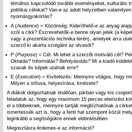
témához kapcsolódó további eseményeket, kulturális t
politikai célokat? Van-e az adott helyzetben valamilye
nyomásgyakorlás?
A (
Audience
) = Közönség: Kideríthető-e az anyag alapj
szól a cikk? Észrevehetők-e benne olyan jelek (a képe
vagy a prezentációs technika terén), amelyek arra utal
szerző ki akarta szolgálni az olvasót?
P (
Purpose
) = Cél: Mi lehet a szerzőt motiváló cél? P
Oktatás? Informálás? Befolyásolás? Mi a kiadó küldet
szavak és képek utalnak erre?
E (
Execution
) = Kivitelezés: Mennyire világos, hogy mi
Milyen a stílusa, helyesírása, kinézete?
A diákok dolgozhatnak önállóan, párban vagy kis csoport
feladatuk az, hogy egy maximum 15 perces elemzést k
el a többieknek, mennyire tartják megbízhatónak a cikket
ismertessék azt is, hogy a fenti hat szempont közül mel
leginkább a segítségükre ennek eldöntésében.
Megosztásra érdemes-e az információ?