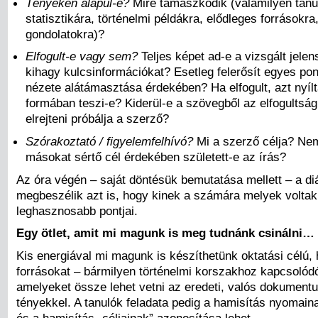
Tényeken alapul-e?
Mire támaszkodik (valamilyen tan
statisztikára, történelmi példákra, elődleges forrásokra
gondolatokra)?
Elfogult-e vagy sem?
Teljes képet ad-e a vizsgált jelen
kihagy kulcsinformációkat? Esetleg felerősít egyes pon
nézete alátámasztása érdekében? Ha elfogult, azt nyílt
formában teszi-e? Kiderül-e a szövegből az elfogultsá
elrejteni próbálja a szerző?
Szórakoztató / figyelemfelhívó?
Mi a szerző célja? Ne
másokat sértő cél érdekében született-e az írás?
Az óra végén – saját döntésük bemutatása mellett – a d
megbeszélik azt is, hogy kinek a számára melyek voltak
leghasznosabb pontjai.
Egy ötlet, amit mi magunk is meg tudnánk csinálni…
Kis energiával mi magunk is készíthetünk oktatási célú,
forrásokat – bármilyen történelmi korszakhoz kapcsolód
amelyeket össze lehet vetni az eredeti, valós dokumentu
tényekkel. A tanulók feladata pedig a hamisítás nyomain
és a hamisítás „céljainak” azonosítása lehet.