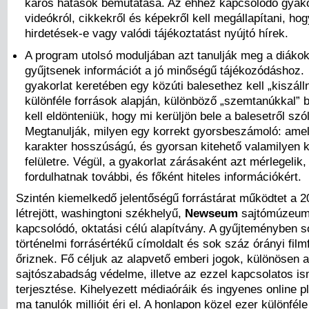
káros hatások bemutatása. Az ehhez kapcsolódó gyako
videókról, cikkekről és képekről kell megállapítani, ho
hirdetések-e vagy valódi tájékoztatást nyújtó hírek.
A program utolsó moduljában azt tanulják meg a diákok
gyűjtsenek információt a jó minőségű tájékozódáshoz. 
gyakorlat keretében egy közúti balesethez kell „kiszálln
különféle források alapján, különböző „szemtanúkkal” 
kell eldönteniük, hogy mi kerüljön bele a balesetről szó
Megtanulják, milyen egy korrekt gyorsbeszámoló: amel
karakter hosszúságú, és gyorsan kitehető valamilyen 
felületre. Végül, a gyakorlat zárásaként azt mérlegelik
fordulhatnak további, és főként hiteles információkért.
Szintén kiemelkedő jelentőségű forrástárat működtet a 
létrejött, washingtoni székhelyű,
Newseum
sajtómúzeum
kapcsolódó, oktatási célú alapítvány. A gyűjteményben s
történelmi forrásértékű címoldalt és sok száz órányi filmf
őriznek. Fő céljuk az alapvető emberi jogok, különösen a
sajtószabadság védelme, illetve az ezzel kapcsolatos i
terjesztése. Kihelyezett médiaóráik és ingyenes online p
ma tanulók millióit éri el. A honlapon közel ezer különféle