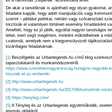
De akár a tanulóknak is ajánlható egy olyan gyakorlat, 
feladatot kapják, hogy adott manipulációs vagy kommuni
szerint – például politikai, reklám vagy szórakoztató szá
torzítsák el valamilyen történeti esemény híradásként v
Amellett, hogy ez jó játék, egyúttal nagyon tanulságos t
lehet, mert segít megérteni, minként működhetnek a méd
csatornái, amelyek nem a kiegyensúlyozott tájékoztatást 
kizárólagos feladatuknak.
[1]
Beszélgetés az Urbanlegends.hu című blog szerkeszt
tapasztalatairól és munkamódszereiről.
https://www.szeretlekmagyarorszag.hu/egyre-nagyobb-k
hisznek-el-az-emberek/
[2]
http://www.urbanlegends.hu
[3]
http://www.urbanlegends.hu/2017/06/kamuhirek-iskola
[4]
https://tenyleg.com/
[5]
A Tényleg és az Urbanlegends együttműködik, eseten
egymás oldaláról.