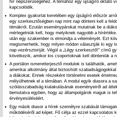
hír népszerűségéhez. A témához egy újságíró oktató vi
kapcsolódik.
Komplex gyakorlat keretében egy újságíró először arró
egy szerkesztőségben nap mint nap dönteni kell a feld
témákról. Ezután eseménypárokat mutatnak be a diáko
mérlegelniük kell, hogy melyiknek nagyobb a hírértéke.
után egy szakember is elmondja a véleményét. Ezt köv
megismerhetik, hogy milyen módon választják ki egy la
nap vezérsztoriját. Végül a „Légy szerkesztő!” című gy
következik, amikor kis csoportoknak kell dönteniük a na
A portálon ismeretterjesztő modulok is találhatók, ame
amerikai alkotmány által biztosított szabadságjogokkal
a diákokat. Ennek részeként történelmi esetek értelme
mélyülhetnek el a témában. A modul egyik diasora a saj
szólásszabadság kialakulásának eseményeiről ad áttek
bemutatva egyben, hogy az állampolgárok maguk is te
érvényesüléséért.
Egy másik diasor a hírek személyre szabását támogat
működéséről ad képet. Fő célja az ezzel kapcsolatos 