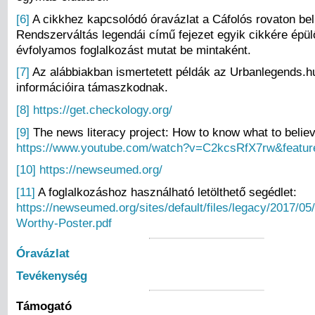
[6]
A cikkhez kapcsolódó óravázlat a Cáfolós rovaton bel
Rendszerváltás legendái című fejezet egyik cikkére épülő
évfolyamos foglalkozást mutat be mintaként.
[7]
Az alábbiakban ismertetett példák az Urbanlegends.h
információira támaszkodnak.
[8]
https://get.checkology.org/
[9]
The news literacy project: How to know what to belie
https://www.youtube.com/watch?v=C2kcsRfX7rw&featur
[10]
https://newseumed.org/
[11]
A foglalkozáshoz használható letölthető segédlet:
https://newseumed.org/sites/default/files/legacy/2017/0
Worthy-Poster.pdf
Óravázlat
Tevékenység
Támogató