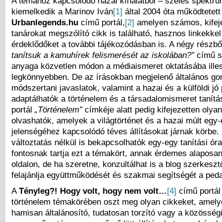
A témához kapcsolódó hazai kínálatból – széles spektru
kiemelkedik a Marinov Iván
[1]
által 2004 óta működtetett
Urbanlegends.hu
című portál,
[2]
amelyen számos, kifej
tanárokat megszólító cikk is található, hasznos linkekkel
érdeklődőket a további tájékozódásban is. A négy részbő
tanítsuk a kamuhírek felismerését az iskolában?”
című s
anyaga közvetlen módon a médiaismeret oktatásába illes
legkönnyebben. De az írásokban megjelenő általános gond
módszertani javaslatok, valamint a hazai és a külföldi jó
adaptálhatók a történelem és a társadalomismeret tanítá
portál
„Történelem”
címkéje alatt pedig kifejezetten olya
olvashatók, amelyek a világtörténet és a hazai múlt egy
jelenségéhez kapcsolódó téves állításokat járnak körbe.
változtatás nélkül is bekapcsolhatók egy-egy tanítási ór
fontosnak tartja ezt a témakört, annak érdemes alaposan
oldalon, de ha szeretne, konzultálhat is a blog szerkesztő
felajánlja együttműködését és szakmai segítségét a pe
A
Tényleg?! Hogy volt, hogy nem volt…
[4]
című portál 
történelem témakörében oszt meg olyan cikkeket, amely
hamisan általánosító, tudatosan torzító vagy a közössé