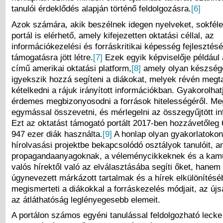
tanulói érdeklődés alapján történő feldolgozásra.
[6]
Azok számára, akik beszélnek idegen nyelveket, sokféle 
portál is elérhető, amely kifejezetten oktatási céllal, az
információkezelési és forráskritikai képesség fejlesztés
támogatásra jött létre.
[7]
Ezek egyik képviselője például
című amerikai oktatási platform,
[8]
amely olyan készség
igyekszik hozzá segíteni a diákokat, melyek révén megt
kételkedni a rájuk irányított információkban. Gyakorolha
érdemes megbizonyosodni a források hitelességéről. Me
egymással összevetni, és mérlegelni az összegyűjtött in
Ezt az oktatást támogató portált 2017-ben hozzávetőleg 
947 ezer diák használta.
[9]
A honlap olyan gyakorlatokon
hírolvasási projektbe bekapcsolódó osztályok tanulóit,
propagandaanyagoknak, a véleménycikkeknek és a kam
valós hírektől való az elválasztásába segíti őket, hanem
úgynevezett márkázott tartalmak és a hírek elkülönítéséb
megismerteti a diákokkal a forráskezelés módjait, az újsá
az átláthatóság leglényegesebb elemeit.
A portálon számos egyéni tanulással feldolgozható lecke 