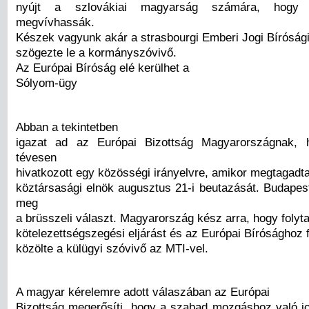
nyújt a szlovákiai magyarság számára, hogy 
megvívhassák.
Készek vagyunk akár a strasbourgi Emberi Jogi Bírósági
szögezte le a kormányszóvivő.
Az Európai Bíróság elé kerülhet a
Sólyom-ügy
Abban a tekintetben
igazat ad az Európai Bizottság Magyarországnak, 
tévesen
hivatkozott egy közösségi irányelvre, amikor megtagadt
köztársasági elnök augusztus 21-i beutazását. Budapes
meg
a brüsszeli választ. Magyarország kész arra, hogy folyt
kötelezettségszegési eljárást és az Európai Bírósághoz f
közölte a külügyi szóvivő az MTI-vel.
A magyar kérelemre adott válaszában az Európai
Bizottság megerősíti, hogy a szabad mozgáshoz való jo