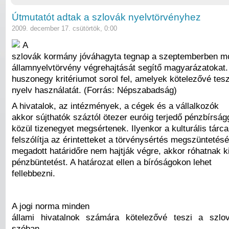
Útmutatót adtak a szlovák nyelvtörvényhez
2009. december 17. csütörtök, 0:00
A
szlovák kormány jóváhagyta tegnap a szeptemberben mó
államnyelvtörvény végrehajtását segítő magyarázatoka
huszonegy kritériumot sorol fel, amelyek kötelezővé tes
nyelv használatát. (Forrás: Népszabadság)
A hivatalok, az intézmények, a cégek és a vállalkozók
akkor sújthatók száztól ötezer euróig terjedő pénzbírság
közül tizenegyet megsértenek. Ilyenkor a kulturális tárca
felszólítja az érintetteket a törvénysértés megszüntetésé
megadott határidőre nem hajtják végre, akkor róhatnak ki
pénzbüntetést. A határozat ellen a bíróságokon lehet
fellebbezni.
A jogi norma minden
állami hivatalnok számára kötelezővé teszi a szlov
szóban