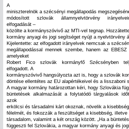
A
miniszterelnök a szécsényi megállapodás megszegésének
módosított szlovák államnyelvtörvény irányelve
elfogadását –
közölte a kormányszóvivő az MTI-vel tegnap. Hozzátett
kormány anyagi és jogi segítséget nyújt a nyelvtörvény á
Kijelentette: az elfogadott irányelvek nemcsak a szécsén
megállapodással mennek szembe, hanem az EBESZ aj
amelyeket
Robert Fico szlovák kormányfő Szécsényben tel
elfogadott. A
kormányszóvivő hangsúlyozta azt is, hogy a szlovák k
döntése ellentétes az EU alapértékeivel és a lisszaboni 
A magyar kormány határozottan kéri, hogy Szlovákia füg
büntetések alkalmazását a folytatódó tárgyalások idő
azok
erkölcsi és társadalmi kárt okoznak, növelik a kisebbsé
félelmét, és fokozzák a feszültséget a kisebbség, illetve
társadalom, valamint a két ország között. „Ha a büntet
függeszti fel Szlovákia, a magyar kormány anyagi és jog