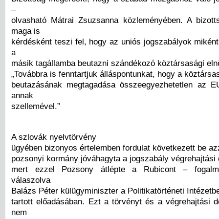
–
olvasható Mátrai Zsuzsanna közleményében. A bizott
maga is
kérdésként teszi fel, hogy az uniós jogszabályok mikén
a
másik tagállamba beutazni szándékozó köztársasági eln
„Továbbra is fenntartjuk álláspontunkat, hogy a köztársa
beutazásának megtagadása összeegyezhetetlen az E
annak
szellemével.”
A szlovák nyelvtörvény
ügyében bizonyos értelemben fordulat következett be az
pozsonyi kormány jóváhagyta a jogszabály végrehajtási
mert ezzel Pozsony átlépte a Rubicont – fogalma
válaszolva
Balázs Péter külügyminiszter a Politikatörténeti Intézetb
tartott előadásában. Ezt a törvényt és a végrehajtási
nem