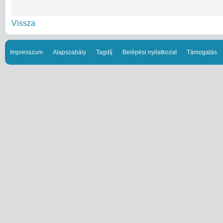
Vissza
Impresszum
Alapszabály
Tagdíj
Belépési nyilatkozat
Támogatás