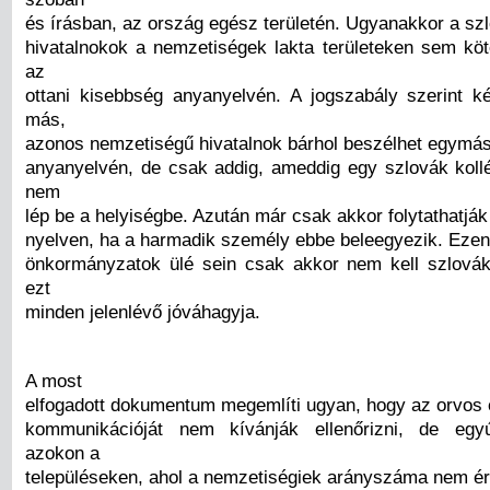
és írásban, az ország egész területén. Ugyanakkor a sz
hivatalnokok a nemzetiségek lakta területeken sem köt
az
ottani kisebbség anyanyelvén. A jogszabály szerint 
más,
azonos nemzetiségű hivatalnok bárhol beszélhet egymás
anyanyelvén, de csak addig, ameddig egy szlovák koll
nem
lép be a helyiségbe. Azután már csak akkor folytathatjá
nyelven, ha a harmadik személy ebbe beleegyezik. Ezent
önkormányzatok ülé sein csak akkor nem kell szlováku
ezt
minden jelenlévő jóváhagyja.
A most
elfogadott dokumentum megemlíti ugyan, hogy az orvos 
kommunikációját nem kívánják ellenőrizni, de egyút
azokon a
településeken, ahol a nemzetiségiek arányszáma nem éri