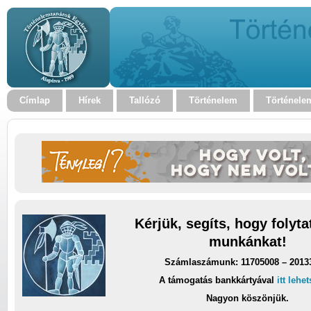
Címlap
Hírek
Tallózó
Történelem
Történele
Kérjük, segíts, hogy folyt
munkánkat!
Számlaszámunk: 11705008 – 2013
A támogatás bankkártyával
itt lehe
Nagyon köszönjük.