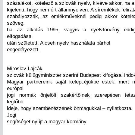
százalékot, kötelező a szlovák nyelv, kivéve akkor, ha a
kijelenti, hogy nem ért államnyelven. A síremlékek felira
szabályozzák, az emlékműveknél pedig akkor kötele
szöveg,
ha az alkotás 1995, vagyis a nyelvtörvény eddig
elfogadása
után született. A cseh nyelv használata bárhol
engedélyezett.
Miroslav Lajcák
szlovák külügyminiszter szerint Budapest kifogásai indok
Magyar partnereink saját kelepcéjükbe estek, mert
európai
jogi normák önjelölt szakértőinek szerepében tetsz
legfőbb
ideje, hogy szembenézzenek önmagukkal – nyilatkozta.
Jogi
segítséget nyújt a magyar kormány