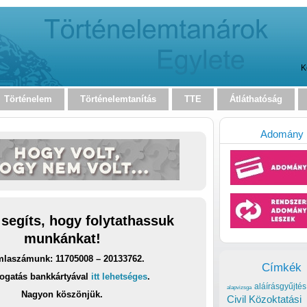
K
Történelem
Történelemtanítás
TTE
Átláthatóság
Adomány
 segíts, hogy folytathassuk
munkánkat!
laszámunk: 11705008 – 20133762.
Címkék
ogatás bankkártyával
itt lehetséges
.
aláírásgyűjtés
alapvizsga
Nagyon köszönjük.
Civil Közoktatási