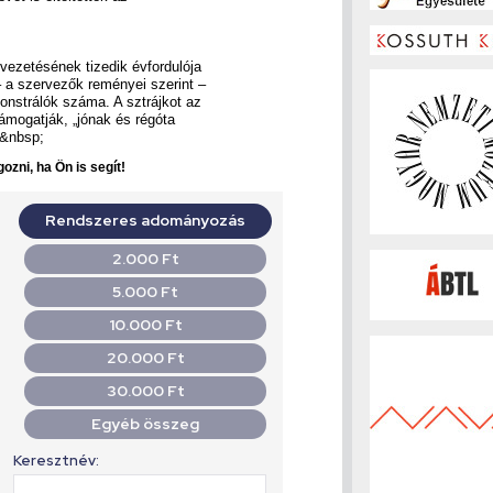
vezetésének tizedik évfordulója
 a szervezők reményei szerint –
onstrálók száma. A sztrájkot az
ámogatják, „jónak és régóta
.&nbsp;
ozni, ha Ön is segít!