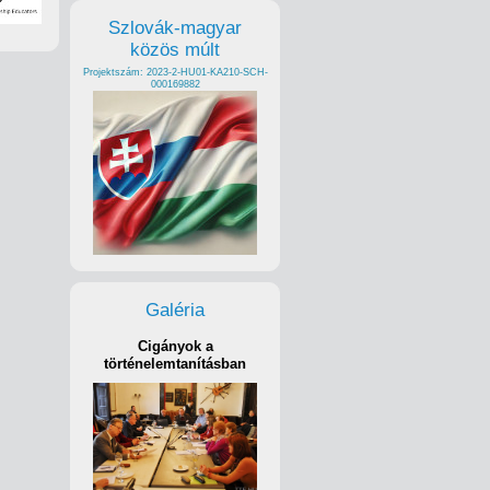
Szlovák-magyar
közös múlt
Projektszám: 2023-2-HU01-KA210-SCH-
000169882
Galéria
Cigányok a
történelemtanításban