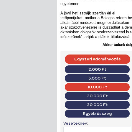
egyetemen.
A jövő heti sztrájk szerdán éri el
tetőpontjukat, amikor a Bologna reform be
alkalmából rendezett megmozdulásokon –
akár százötvenezerre is duzzadhat a dem
oktatásban dolgozók szakszervezetei is t
időszerűnek” tartják a diákok tiltakozását
Akkor tudunk dolg