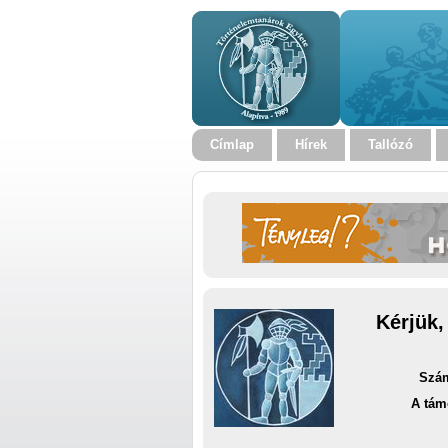
Címlap
Hírek
Tallózó
Kérjük,
Szám
A tám