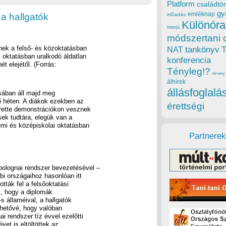
Platform
családtör
gy
emléknap
 a hallgatók
előadás
Különóra
interjú
módszertani 
nek a felső- és közoktatásban
tankönyv
NAT
 oktatásban uralkodó áldatlan
konferencia
ét elejétől. (Forrás:
Tényleg!?
törvény
álhírek
állásfoglalá
osában áll majd meg
ő héten. A diákok ezekben az
érettségi
yette demonstrációkon vesznek
sek tudtára, elegük van a
emi és középiskolai oktatásban
Partnerek
bolognai rendszer bevezetésével –
bi országaihoz hasonlóan itt
tták fel a felsőoktatási
t, hogy a diplomák
 államéival, a hallgatók
ehetővé, hogy valóban
 rendszer tíz évvel ezelőtti
vet is eltöltöttek az