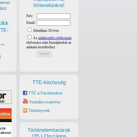
ténet
hírlevelünkre!
ász
cikk
TTE-
vita
s
TTE-közösség
TTE a Facebookon
Youtube-csatorna
Tankönyvek
Történelemtanárok
(35.) Országos