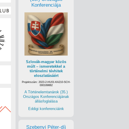
Konferenciája
Szlovák-magyar közös
múlt – ismeretekkel a
történelmi tévhitek
eloszlatásáért
Projektszám: 2023-2-HU01-KA210-SCH-
000169882
A Történelemtanárok (35.)
Országos Konferenciájának
állásfoglalása
Eddigi konferenciáink
Szebenyi Péter-díj