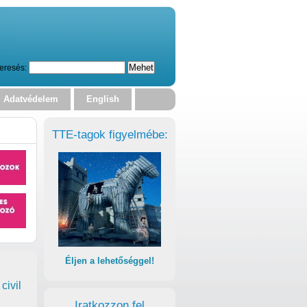
eresés:
Adatvédelem
English
TTE-tagok figyelmébe:
Éljen a lehetőséggel!
civil
Iratkozzon fel