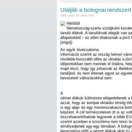
Utálják a bolognai rendszert
2009. június 22. hétfő, 0:00
Hétfőtől
Németország-szerte sztrájkolni kezde
tanuló diákok. A tanulóknak elegük van az
állapotokból – ez ellen tiltakoznak a jövő h
[origo])
Az egyik tévécsatorna
információi szerint az ország hetven vár
rövidebb-hosszabb időre az oktatás a jöv
időpontokban nem mennek el óráikra, hel
majd részt, hogy így juttassák az illetéke
tandíjból, és nem értenek egyet az egyet
bevezetett változásokkal sem.
A
német diákok különösen elégedetlenek a 
azzal, hogy az európai oktatási térség töb
is egy alap- és egy mesterszakaszra bonto
képzést. A cél természetesen itt is az vol
összehasonlíthatóak legyenek a többi EU-s
szerint azonban a szisztéma nem teszi l
elmélyedjenek egy-egy témában. A bolognai
bevezetése előtt a német diákok akár tíz é