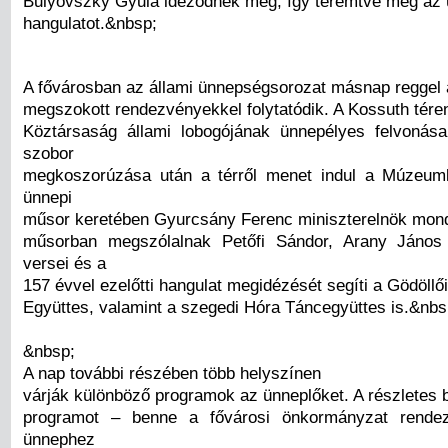
Bulyovszky Gyula idéződnek meg, így teremtve meg az 
hangulatot.&nbsp;
A fővárosban az állami ünnepségsorozat másnap reggel
megszokott rendezvényekkel folytatódik. A Kossuth tér
Köztársaság állami lobogójának ünnepélyes felvonás
szobor
megkoszorúzása után a térről menet indul a Múzeumk
ünnepi
műsor keretében Gyurcsány Ferenc miniszterelnök mond
műsorban megszólalnak Petőfi Sándor, Arany Jáno
versei és a
157 évvel ezelőtti hangulat megidézését segíti a Gödöllő
Együttes, valamint a szegedi Hóra Táncegyüttes is.&nbs
&nbsp;
A nap további részében több helyszínen
várják különböző programok az ünneplőket. A részletes 
programot – benne a fővárosi önkormányzat rende
ünnephez