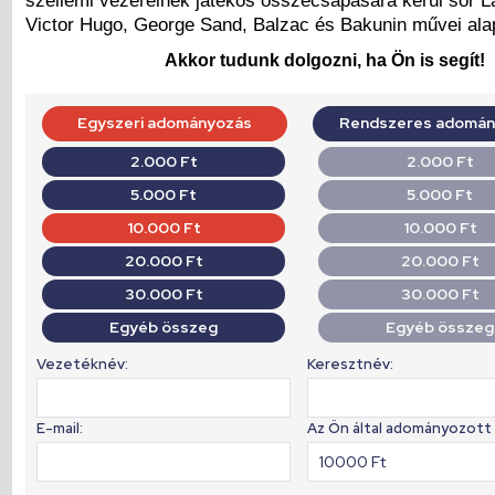
szellemi vezéreinek játékos összecsapására kerül sor L
Victor Hugo, George Sand, Balzac és Bakunin művei ala
Akkor tudunk dolgozni, ha Ön is segít!