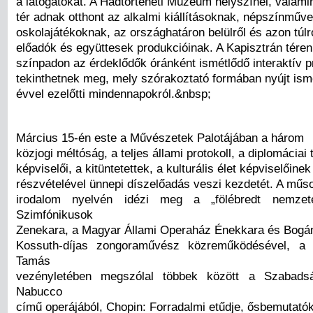
a látogatókat. A Hadtörténeti Múzeum helyszínei, valami
tér adnak otthont az alkalmi kiállításoknak, népszínműv
oskolajátékoknak, az országhatáron belülről és azon túlr
előadók és együttesek produkcióinak. A Kapisztrán téren f
színpadon az érdeklődők óránként ismétlődő interaktív 
tekinthetnek meg, mely szórakoztató formában nyújt ism
évvel ezelőtti mindennapokról.&nbsp;
Március 15-én este a Művészetek Palotájában a három
közjogi méltóság, a teljes állami protokoll, a diplomáciai 
képviselői, a kitüntetettek, a kulturális élet képviselőinek
részvételével ünnepi díszelőadás veszi kezdetét. A műs
irodalom nyelvén idézi meg a „fölébredt nemze
Szimfónikusok
Zenekara, a Magyar Állami Operaház Énekkara és Bogá
Kossuth-díjas zongoraművész közreműködésével, a L
Tamás
vezényletében megszólal többek között a Szabadsá
Nabucco
című operájából, Chopin: Forradalmi etűdje, ősbemutató