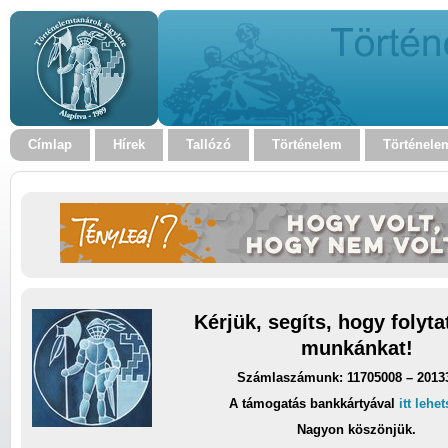
Címlap
Hírek
Tallózó
Történelem
Történele
Kérjük, segíts, hogy folyt
munkánkat!
Számlaszámunk: 11705008 – 2013
A támogatás bankkártyával
itt lehe
Nagyon köszönjük.