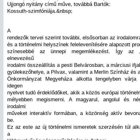
Ujjongó nyitány című műve, továbbá Bartók:
Kossuth-szimfóniája.&nbsp;
A
rendezők tervei szerint további, elsősorban az irodalomra
és a történelmi helyszínek felelevenítésére alapozott pr
színesebbé az ünnepi megemlékezést. Így az 
elnevezésű
irodalmi összeállítás a pesti Belvárosban, a márciusi ifj
gyülekezőhelye, a Pilvax, valamint a Merlin Színház és 
Önkormányzat Megyeháza alkotta tengelyben várja
idegen
nyelvet tudó érdeklődőket, akik a közös európai történe
mélyebben megismerni. A magyarul, angolul és né
irodalmi
műveket interaktív formában, a közönség aktív bevon
be.
Ez az este az új történelmi ismeretek szerzésén túl alk
a