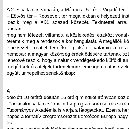
A 2-es villamos vonalán, a Március 15. tér – Vigadó tér
– Eötvös tér – Roosevelt tér megállókban elhelyezett inst
idézik meg a XIX. század közepét. Tekintettel arra
korban
még nem létezett villamos, a közlekedési eszközt vonat
teremtik meg a rendezők a kor hangulatát. A megállók k
elhelyezett korabeli termékek, plakátok, valamint a forra
nemcsak a magyar közönség érdeklődésére tartanak szá
lehetővé teszik, hogy a nálunk vendégeskedő külföldi tur
megértsék és átéljék történelmünk eme igen fontos szele
együtt ünnepelhessenek.&nbsp;
A
délelőtt 10 órától délután 16 óráig mindkét irányban közl
„Forradalmi villamos” mellett a programsorozat részeké
Tudományos Akadémia is várja a látogatókat. Ezen a he
napos alternatív programsorozat keretében Európa nagy
és