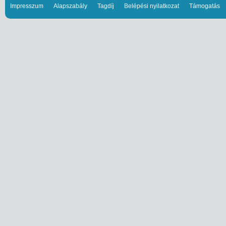
Impresszum
Alapszabály
Tagdíj
Belépési nyilatkozat
Támogatás