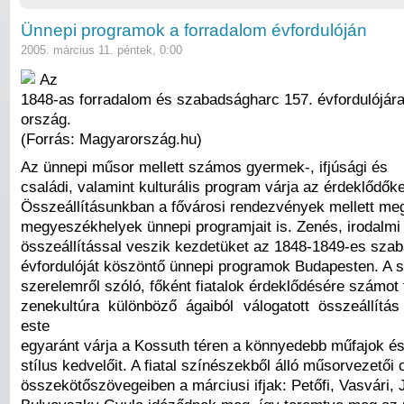
Ünnepi programok a forradalom évfordulóján
2005. március 11. péntek, 0:00
Az
1848-as forradalom és szabadságharc 157. évfordulójár
ország.
(Forrás: Magyarország.hu)
Az ünnepi műsor mellett számos gyermek-, ifjúsági és
családi, valamint kulturális program várja az érdeklődőke
Összeállításunkban a fővárosi rendezvények mellett megt
megyeszékhelyek ünnepi programjait is. Zenés, irodalmi
összeállítással veszik kezdetüket az 1848-1849-es sza
évfordulóját köszöntő ünnepi programok Budapesten. A 
szerelemről szóló, főként fiatalok érdeklődésére számot 
zenekultúra különböző ágaiból válogatott összeállítá
este
egyaránt várja a Kossuth téren a könnyedebb műfajok é
stílus kedvelőit. A fiatal színészekből álló műsorvezetői
összekötőszövegeiben a márciusi ifjak: Petőfi, Vasvári, 