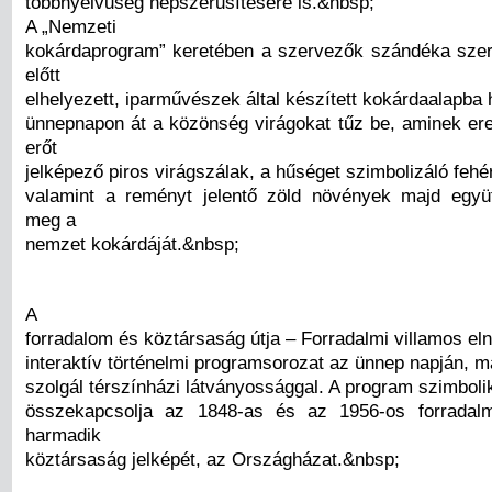
többnyelvűség népszerűsítésére is.&nbsp;
A „Nemzeti
kokárdaprogram” keretében a szervezők szándéka szer
előtt
elhelyezett, iparművészek által készített kokárdaalapba
ünnepnapon át a közönség virágokat tűz be, aminek e
erőt
jelképező piros virágszálak, a hűséget szimbolizáló fehé
valamint a reményt jelentő zöld növények majd együt
meg a
nemzet kokárdáját.&nbsp;
A
forradalom és köztársaság útja – Forradalmi villamos e
interaktív történelmi programsorozat az ünnep napján, m
szolgál térszínházi látványossággal. A program szimbol
összekapcsolja az 1848-as és az 1956-os forradalm
harmadik
köztársaság jelképét, az Országházat.&nbsp;