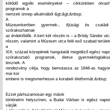
kötődő egyéb eseményeket – cikkünkben olvasha
programok a
nemzeti ünnep alkalmából &gt;&gt;&nbsp;
A
Múzeumkertben gyermek-, ifjúsági és családi
szórakozhatnak
az érdeklődők. A kert két részén is – a Bródy Sándor utc
részen, valamint a Múzeum utca felé eső szabad terület
a
XIX. század közepének hangulatát megidéző egész napo
szórakoztató programok, illetve gyermekfoglalkoz
lesznek. A
rendezvény célja, hogy bemutassa az 1848-as hagyo
mai kor
embere is megismerhesse a korabeli életformát.&nbsp;
Ezzel párhuzamosan egy másik
történelmi helyszínen, a Budai Várban is egész nap
várják