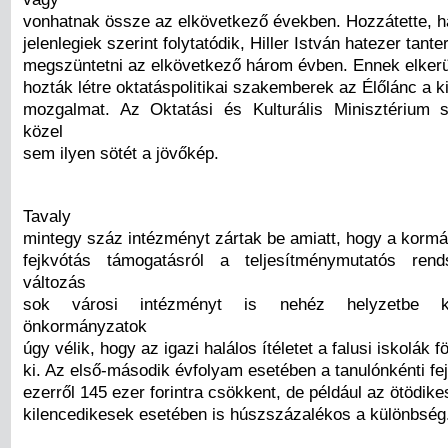
vonhatnak össze az elkövetkező években. Hozzátette, h
jelenlegiek szerint folytatódik, Hiller István hatezer tant
megszüntetni az elkövetkező három évben. Ennek elker
hozták létre oktatáspolitikai szakemberek az Élőlánc a k
mozgalmat. Az Oktatási és Kulturális Minisztérium 
közel
sem ilyen sötét a jövőkép.
Tavaly
mintegy száz intézményt zártak be amiatt, hogy a kormán
fejkvótás támogatásról a teljesítménymutatós ren
változás
sok városi intézményt is nehéz helyzetbe ké
önkormányzatok
úgy vélik, hogy az igazi halálos ítéletet a falusi iskolák f
ki. Az első-második évfolyam esetében a tanulónkénti fe
ezerről 145 ezer forintra csökkent, de például az ötödik
kilencedikesek esetében is húszszázalékos a különbség