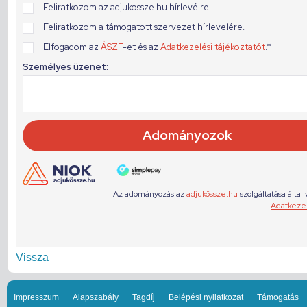
Vissza
Impresszum
Alapszabály
Tagdíj
Belépési nyilatkozat
Támogatás