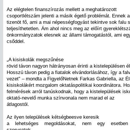
Az elégtelen finanszírozás mellett a meghatározott
csoportlétszám jelenti a másik égető problémát. Ennek a
tizenöt fő, ami a mai népességfogyást tekintve sok falu
teljesíthetetlen. Ám ahol nincs meg az előírt gyerekléts
önkormányzatok elesnek az állami támogatástól, ami egye
csőddel.
„A kisiskolák megszűnése
rövid távon nagyon hátrányosan érinti a kistelepülésen é
Hosszú távon pedig a fiatalok elvándorlásához, így a fa
vezet” – mondta a FigyelőNetnek Farkas Gabriella, az Él
kisiskolákért mozgalom oktatáspolitikai koordinátora. Ho
felmérések arról tanúskodnak, hogy a kistelepülések isko
oktató-nevelő munka színvonala nem marad el az
átlagostól.
Az ilyen települések kétségbeesve keresik
a lehetséges megoldásokat, nem egy esetben t
szerveztek,