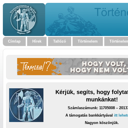
Címlap
Hírek
Tallózó
Történelem
Történele
Kérjük, segíts, hogy folyt
munkánkat!
Számlaszámunk: 11705008 – 2013
A támogatás bankkártyával
itt lehe
Nagyon köszönjük.