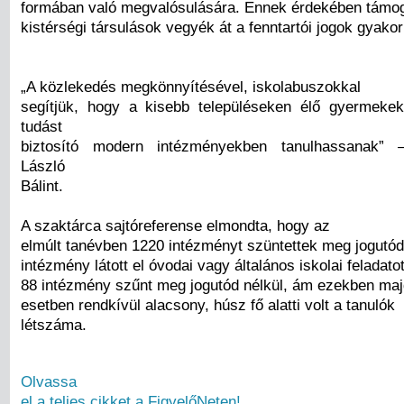
formában való megvalósulására. Ennek érdekében támog
kistérségi társulások vegyék át a fenntartói jogok gyakor
„A közlekedés megkönnyítésével, iskolabuszokkal
segítjük, hogy a kisebb településeken élő gyermeke
tudást
biztosító modern intézményekben tanulhassanak” 
László
Bálint.
A szaktárca sajtóreferense elmondta, hogy az
elmúlt tanévben 1220 intézményt szüntettek meg jogutód
intézmény látott el óvodai vagy általános iskolai feladato
88 intézmény szűnt meg jogutód nélkül, ám ezekben m
esetben rendkívül alacsony, húsz fő alatti volt a tanulók
létszáma.
Olvassa
el a teljes cikket a FigyelőNeten!