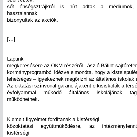
sőt éhségsztrájkról is hírt adtak a médiumok,
hasztalannak
bizonyultak az akciók.
[…]
Lapunk
megkeresésére az OKM részéről László Bálint sajtórefe
kormányprogramból idézve elmondta, hogy a kistelepülé
lehetséges – igyekeznek megőrizni az általános iskolák a
Az oktatási színvonal garanciájaként e kisiskolák a térsé
évfolyammal működő általános iskolájának tagi
működhetnek.
Kiemelt figyelmet fordítanak a kistérségi
közoktatási együttműködésre, az intézményfennta
kistérségi