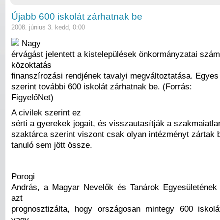
Újabb 600 iskolát zárhatnak be
2008. június 3. kedd, 0:00
Nagy
érvágást jelentett a kistelepülések önkormányzatai szám
közoktatás
finanszírozási rendjének tavalyi megváltoztatása. Egyes
szerint további 600 iskolát zárhatnak be. (Forrás:
FigyelőNet)
A civilek szerint ez
sérti a gyerekek jogait, és visszautasítják a szakmaiatla
szaktárca szerint viszont csak olyan intézményt zártak 
tanuló sem jött össze.
Porogi
András, a Magyar Nevelők és Tanárok Egyesületének 
azt
prognosztizálta, hogy országosan mintegy 600 iskol
vagy