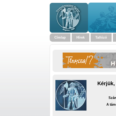
Címlap
Hírek
Tallózó
Kérjük,
Szám
A tám