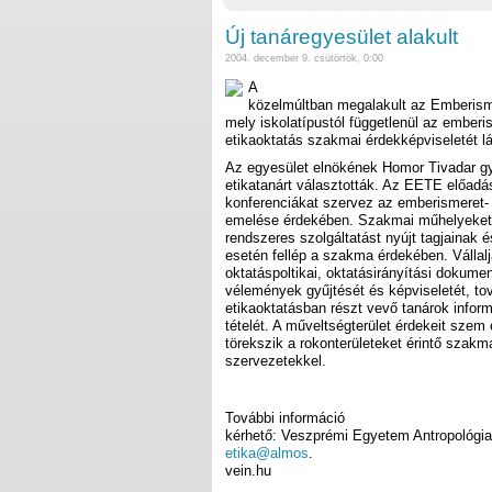
Új tanáregyesület alakult
2004. december 9. csütörtök, 0:00
A
közelmúltban megalakult az Emberism
mely iskolatípustól függetlenül az emberi
etikaoktatás szakmai érdekképviseletét lát
Az egyesület elnökének Homor Tivadar gy
etikatanárt választották. Az EETE előadá
konferenciákat szervez az emberismeret-
emelése érdekében. Szakmai műhelyeket
rendszeres szolgáltatást nyújt tagjainak
esetén fellép a szakma érdekében. Vállalj
oktatáspoltikai, oktatásirányítási dokum
vélemények gyűjtését és képviseletét, t
etikaoktatásban részt vevő tanárok infor
tételét. A műveltségterület érdekeit szem
törekszik a rokonterületeket érintő szakm
szervezetekkel.
További információ
kérhető: Veszprémi Egyetem Antropológia
etika@almos
.
vein.hu