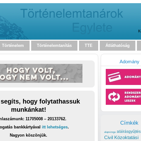
K
Történelem
Történelemtanítás
TTE
Átláthatóság
Adomány
 segíts, hogy folytathassuk
munkánkat!
laszámunk: 11705008 – 20133762.
Címkék
ogatás bankkártyával
itt lehetséges
.
aláírásgyűjtés
alapvizsga
Nagyon köszönjük.
Civil Közoktatási