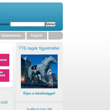
eresés:
Adatvédelem
English
TTE-tagok figyelmébe:
Éljen a lehetőséggel!
civil
Iratkozzon fel