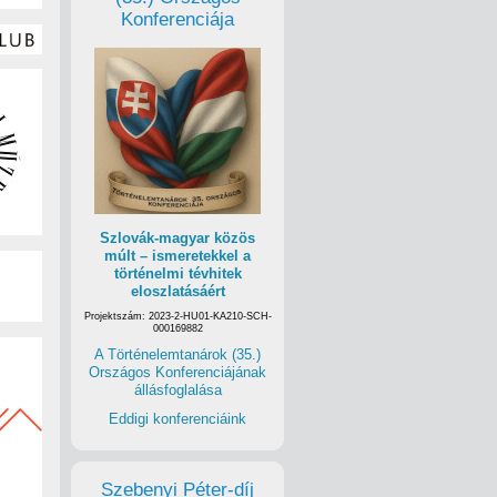
Konferenciája
Szlovák-magyar közös
múlt – ismeretekkel a
történelmi tévhitek
eloszlatásáért
Projektszám: 2023-2-HU01-KA210-SCH-
000169882
A Történelemtanárok (35.)
Országos Konferenciájának
állásfoglalása
Eddigi konferenciáink
Szebenyi Péter-díj