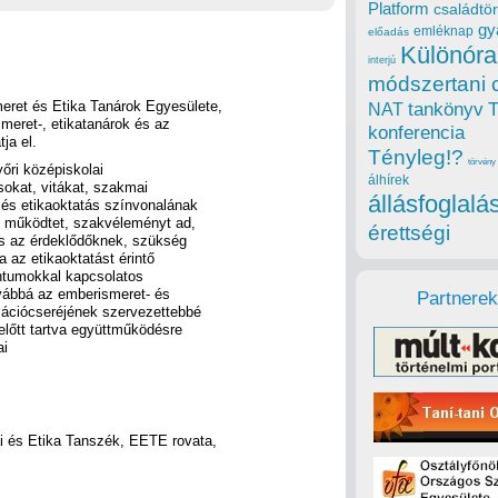
Platform
családtör
gy
emléknap
előadás
Különóra
interjú
módszertani 
eret és Etika Tanárok Egyesülete,
tankönyv
NAT
smeret-, etikatanárok és az
konferencia
ja el.
Tényleg!?
törvény
őri középiskolai
álhírek
sokat, vitákat, szakmai
állásfoglalá
 és etikaoktatás színvonalának
 működtet, szakvéleményt ad,
érettségi
 és az érdeklődőknek, szükség
a az etikaoktatást érintő
entumokkal kapcsolatos
ovábbá az emberismeret- és
Partnerek
mációcseréjének szervezettebbé
 előtt tartva együttműködésre
ai
i és Etika Tanszék, EETE rovata,