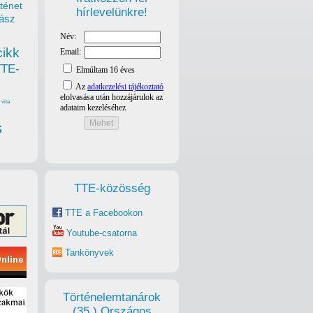
ténet
hírlevelünkre!
ász
cikk
TTE-
vita
s
TTE-közösség
TTE a Facebookon
Youtube-csatorna
Tankönyvek
Történelemtanárok
(35.) Országos