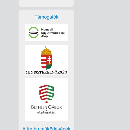
Támogatók
A tte.hu működésének