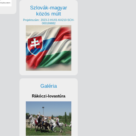
Szlovák-magyar
közös múlt
Projektszám: 2023-2-HU01-KA210-SCH-
000169882
Galéria
Rákóczi-lovastúra