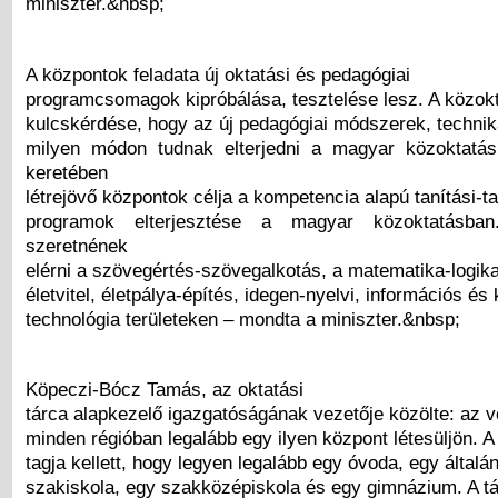
miniszter.&nbsp;
A központok feladata új oktatási és pedagógiai
programcsomagok kipróbálása, tesztelése lesz. A közokt
kulcskérdése, hogy az új pedagógiai módszerek, techni
milyen módon tudnak elterjedni a magyar közoktat
keretében
létrejövő központok célja a kompetencia alapú tanítási-ta
programok elterjesztése a magyar közoktatásban.
szeretnének
elérni a szövegértés-szövegalkotás, a matematika-logika,
életvitel, életpálya-építés, idegen-nyelvi, információs 
technológia területeken – mondta a miniszter.&nbsp;
Köpeczi-Bócz Tamás, az oktatási
tárca alapkezelő igazgatóságának vezetője közölte: az vo
minden régióban legalább egy ilyen központ létesüljön. 
tagja kellett, hogy legyen legalább egy óvoda, egy általá
szakiskola, egy szakközépiskola és egy gimnázium. A t