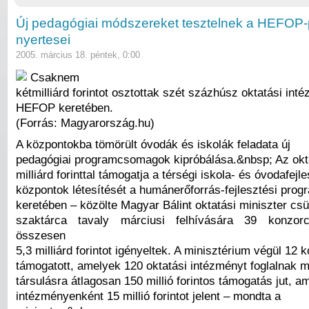
Új pedagógiai módszereket tesztelnek a HEFOP-
nyertesei
2005. március 18. péntek, 0:00
Csaknem
kétmilliárd forintot osztottak szét százhúsz oktatási int
HEFOP keretében.
(Forrás: Magyarország.hu)
A központokba tömörült óvodák és iskolák feladata új
pedagógiai programcsomagok kipróbálása.&nbsp; Az okta
milliárd forinttal támogatja a térségi iskola- és óvodafejl
központok létesítését a humánerőforrás-fejlesztési pr
keretében – közölte Magyar Bálint oktatási miniszter csü
szaktárca tavaly márciusi felhívására 39 konzorc
összesen
5,3 milliárd forintot igényeltek. A minisztérium végül 12
támogatott, amelyek 120 oktatási intézményt foglalnak 
társulásra átlagosan 150 millió forintos támogatás jut, am
intézményenként 15 millió forintot jelent – mondta a