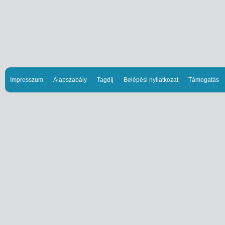
Impresszum
Alapszabály
Tagdíj
Belépési nyilatkozat
Támogatás