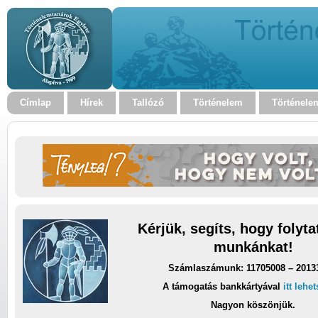
Címlap
Hírek
Tallózó
Történelem
Történele
Kérjük, segíts, hogy folyt
munkánkat!
Számlaszámunk: 11705008 – 2013
A támogatás bankkártyával
itt lehe
Nagyon köszönjük.