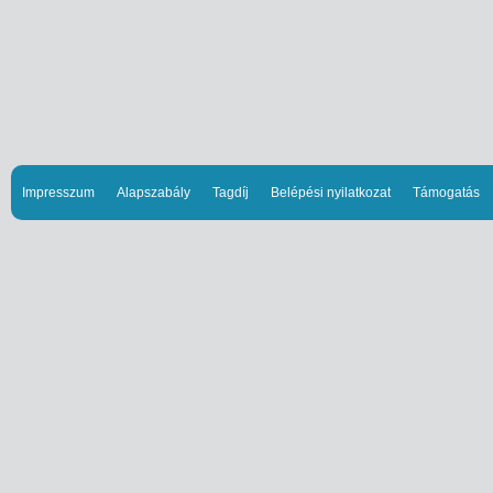
Impresszum
Alapszabály
Tagdíj
Belépési nyilatkozat
Támogatás