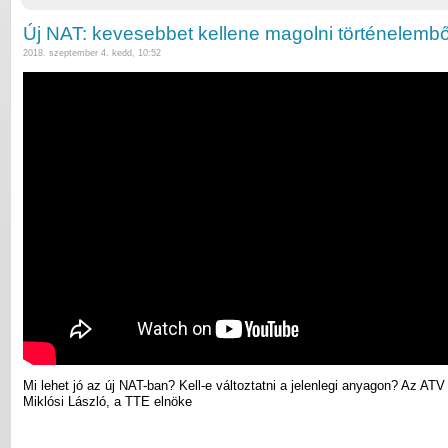
Új NAT: kevesebbet kellene magolni történelembő
2018. szeptember 4. kedd, 10:52
Mi lehet jó az új NAT-ban? Kell-e változtatni a jelenlegi anyagon? Az AT
Miklósi László, a TTE elnöke