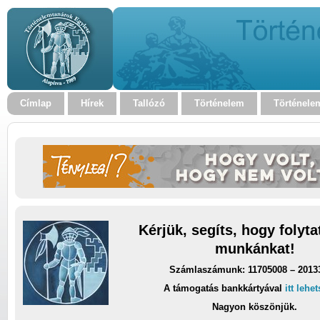
Címlap
Hírek
Tallózó
Történelem
Történele
Kérjük, segíts, hogy folyt
munkánkat!
Számlaszámunk: 11705008 – 2013
A támogatás bankkártyával
itt lehe
Nagyon köszönjük.