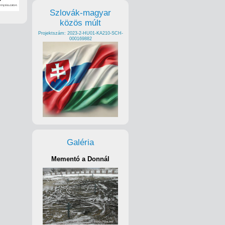
Szlovák-magyar
közös múlt
Projektszám: 2023-2-HU01-KA210-SCH-
000169882
Galéria
Mementó a Donnál