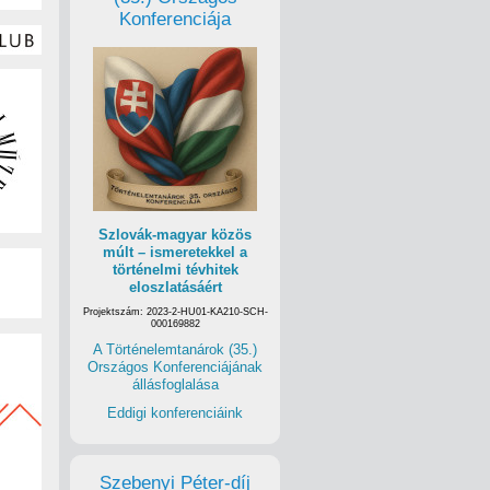
Konferenciája
Szlovák-magyar közös
múlt – ismeretekkel a
történelmi tévhitek
eloszlatásáért
Projektszám: 2023-2-HU01-KA210-SCH-
000169882
A Történelemtanárok (35.)
Országos Konferenciájának
állásfoglalása
Eddigi konferenciáink
Szebenyi Péter-díj