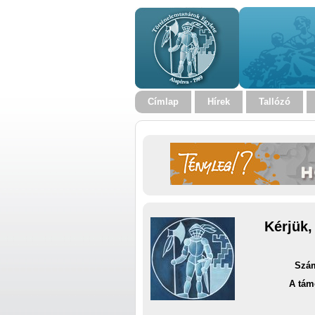
Címlap
Hírek
Tallózó
Kérjük,
Szám
A tám