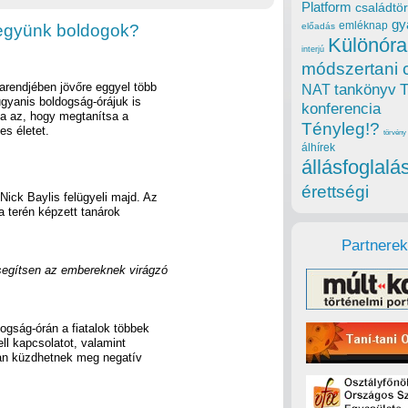
Platform
családtör
gy
emléknap
 legyünk boldogok?
előadás
Különóra
interjú
módszertani 
rarendjében jövőre eggyel több
tankönyv
NAT
ugyanis boldogság-órájuk is
konferencia
lja az, hogy megtanítsa a
Tényleg!?
es életet.
törvény
álhírek
állásfoglalá
érettségi
Nick Baylis felügyeli majd. Az
a terén képzett tanárok
Partnerek
segítsen az embereknek virágzó
dogság-órán a fiatalok többek
ll kapcsolatot, valamint
gyan küzdhetnek meg negatív