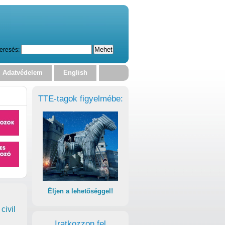
eresés:
Adatvédelem
English
TTE-tagok figyelmébe:
Éljen a lehetőséggel!
civil
Iratkozzon fel