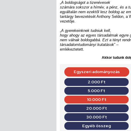
„
A boldogságot a tizenévesek
számára sokszor a hírnév, a pénz, és a tu
egyáltalán nem ezektől lesz boldog az e
tantárgy bevezetését Anthony Seldon, a W
vezetője.
„
A gyerekeinknek tudniuk kell,
hogy ahogy az egyes társadalmak egyre 
nem válnak boldogabbá. Ezt a tényt rendr
társadalomtudományi kutatások
” –
emlékeztetett.
Akkor tudunk dolg