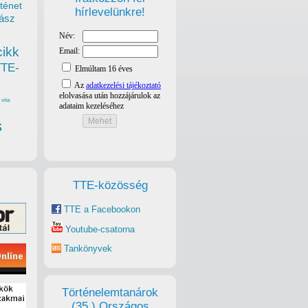
ténet
hírlevelünkre!
ász
cikk
TTE-
vita
s
TTE-közösség
TTE a Facebookon
Youtube-csatorna
Tankönyvek
Történelemtanárok
(35.) Országos