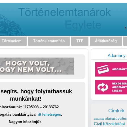
K
Történelem
Történelemtanítás
TTE
Átláthatóság
Adomány
 segíts, hogy folytathassuk
munkánkat!
laszámunk: 11705008 – 20133762.
Címkék
ogatás bankkártyával
itt lehetséges
.
aláírásgyűjtés
alapvizsga
Nagyon köszönjük.
Civil Közoktatási