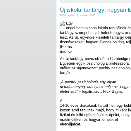
Új iskolai tantárgy: hogyan
2006. április 19. szerda, 0:00
Egy
angol bentlakásos iskola tanulóinak ó
tantárgy szerepel majd: hetente egyszer 
lesz. Az új, egyelőre kísérleti tantárgy cé
tizenéveseket: hogyan éljenek boldog, telj
(Forrás:
ma.hu)
Az új tantárgy bevezetését a Cambridge-i
Egyetem egyik pszichológia professzora, 
órákat az úgynevezett pozitív pszichológi
tartják.
„
A pozitív pszichológia egy olyan
új tudományág, amelynek célja az, hogy 
életet élni
” – fogalmazott Nick Baylis.
A
14-16 éves diákoknak tartott heti egy bol
között arról tanulnak majd, hogy miként ke
fizikai és lelki egészségüket ápolni, ho
érzelmeikkel, és hogyan érhetik el
életcéljaikat.