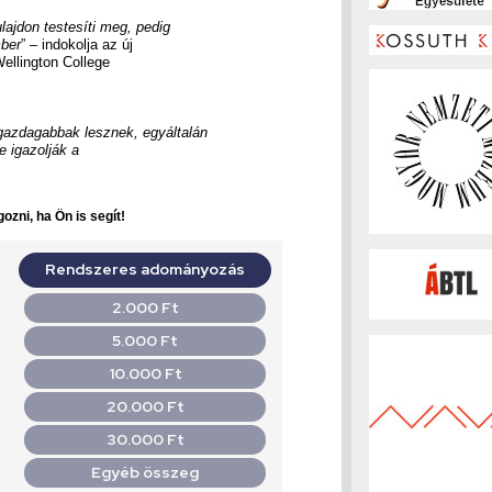
lajdon testesíti meg, pedig
mber
” – indokolja az új
ellington College
gazdagabbak lesznek, egyáltalán
e igazolják a
ozni, ha Ön is segít!