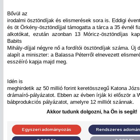
Bővül az
irodalmi ösztöndíjak és elismerések sora is. Eddigi éven
és öt Örkény-ösztöndíjjal támogatta a tárca a 35 évnél fi
alkotókat, ezután azonban 13 Móricz-ösztöndíjas ka
Babits
Mihály-díjjal négyre nő a fordítói ösztöndíjak száma. Új dí
alapít a miniszter: a Balassa Péterről elnevezett elismer
esszéíró kapja majd meg.
Idén is
meghirdetik az 50 millió forint keretösszegű Katona Józs
drámaíró-pályázatot. Ebben az évben írják ki először a
bábprodukciós pályázatot, amelyre 12 milliót szánnak.
Akkor tudunk dolgozni, ha Ön is segít!