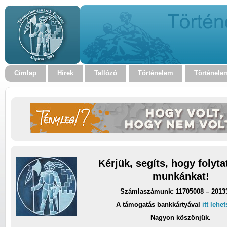
Címlap
Hírek
Tallózó
Történelem
Történele
Kérjük, segíts, hogy folyt
munkánkat!
Számlaszámunk: 11705008 – 2013
A támogatás bankkártyával
itt lehe
Nagyon köszönjük.