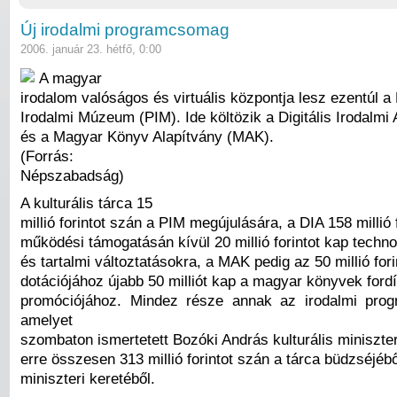
Új irodalmi programcsomag
2006. január 23. hétfő, 0:00
A magyar
irodalom valóságos és virtuális központja lesz ezentúl a 
Irodalmi Múzeum (PIM). Ide költözik a Digitális Irodalm
és a Magyar Könyv Alapítvány (MAK).
(Forrás:
Népszabadság)
A kulturális tárca 15
millió forintot szán a PIM megújulására, a DIA 158 millió 
működési támogatásán kívül 20 millió forintot kap technol
és tartalmi változtatásokra, a MAK pedig az 50 millió for
dotációjához újabb 50 milliót kap a magyar könyvek ford
promóciójához. Mindez része annak az irodalmi pro
amelyet
szombaton ismertetett Bozóki András kulturális miniszter
erre összesen 313 millió forintot szán a tárca büdzséjébő
miniszteri keretéből.