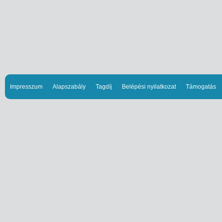
Impresszum
Alapszabály
Tagdíj
Belépési nyilatkozat
Támogatás