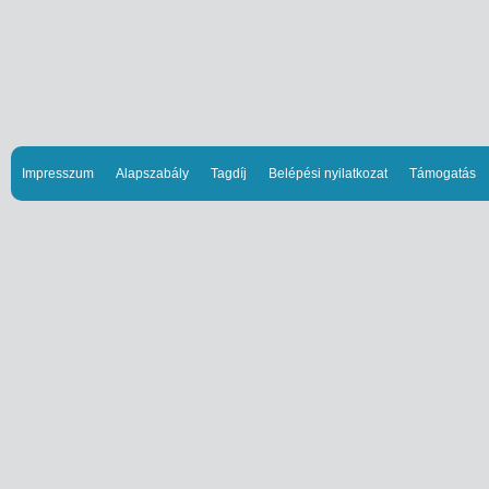
Impresszum
Alapszabály
Tagdíj
Belépési nyilatkozat
Támogatás