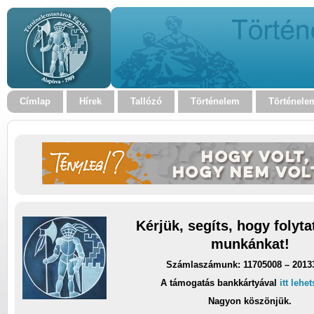
Címlap
Hírek
Tallózó
Történelem
Történele
Kérjük, segíts, hogy folyt
munkánkat!
Számlaszámunk: 11705008 – 2013
A támogatás bankkártyával
itt lehe
Nagyon köszönjük.