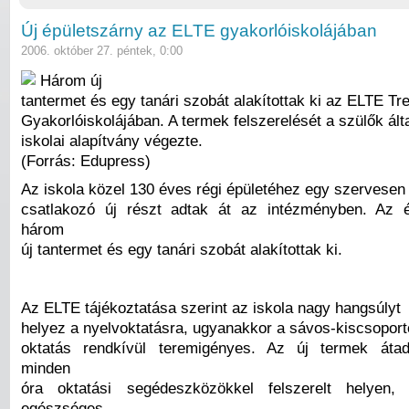
Új épületszárny az ELTE gyakorlóiskolájában
2006. október 27. péntek, 0:00
Három új
tantermet és egy tanári szobát alakítottak ki az ELTE Tr
Gyakorlóiskolájában. A termek felszerelését a szülők ált
iskolai alapítvány végezte.
(Forrás: Edupress)
Az iskola közel 130 éves régi épületéhez egy szervesen
csatlakozó új részt adtak át az intézményben. Az é
három
új tantermet és egy tanári szobát alakítottak ki.
Az ELTE tájékoztatása szerint az iskola nagy hangsúlyt
helyez a nyelvoktatásra, ugyanakkor a sávos-kiscsopor
oktatás rendkívül teremigényes. Az új termek átad
minden
óra oktatási segédeszközökkel felszerelt helyen
egészséges