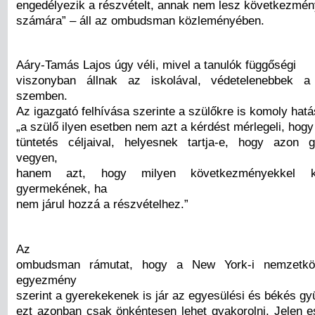
engedélyezik a részvételt, annak nem lesz következmé
számára” – áll az ombudsman közleményében.
Aáry-Tamás Lajos úgy véli, mivel a tanulók függőségi
viszonyban állnak az iskolával, védetelenebbek a 
szemben.
Az igazgató felhívása szerinte a szülőkre is komoly hatást
„a szülő ilyen esetben nem azt a kérdést mérlegeli, hogy
tüntetés céljaival, helyesnek tartja-e, hogy azon 
vegyen,
hanem azt, hogy milyen következményekkel ke
gyermekének, ha
nem járul hozzá a részvételhez.”
Az
ombudsman rámutat, hogy a New York-i nemzetköz
egyezmény
szerint a gyerekekenek is jár az egyesülési és békés gy
ezt azonban csak önkéntesen lehet gyakorolni. Jelen 