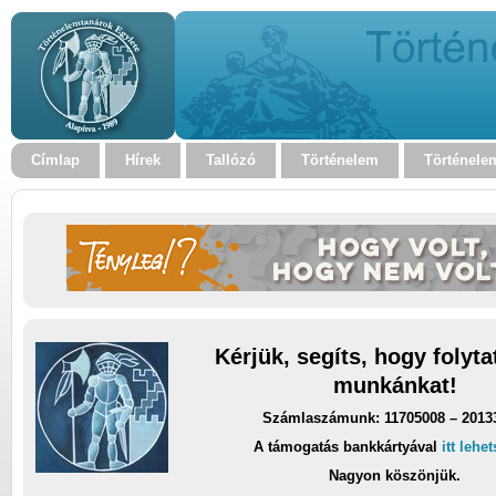
Címlap
Hírek
Tallózó
Történelem
Történele
Kérjük, segíts, hogy folyt
munkánkat!
Számlaszámunk: 11705008 – 2013
A támogatás bankkártyával
itt lehe
Nagyon köszönjük.