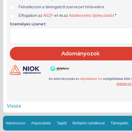
Vissza
Impresszum
Alapszabály
Tagdíj
Belépési nyilatkozat
Támogatás