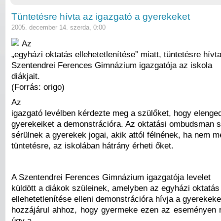
Tüntetésre hívta az igazgató a gyerekeket
2005. december 14. szerda, 0:00
Az
„egyházi oktatás ellehetetlenítése” miatt, tüntetésre hívta
Szentendrei Ferences Gimnázium igazgatója az iskola
diákjait.
(Forrás: origo)
Az
igazgató levélben kérdezte meg a szülőket, hogy elenged
gyerekeiket a demonstrációra. Az oktatási ombudsman s
sérülnek a gyerekek jogai, akik attól félnének, ha nem m
tüntetésre, az iskolában hátrány érheti őket.
A Szentendrei Ferences Gimnázium igazgatója levelet
küldött a diákok szüleinek, amelyben az egyházi oktatás
ellehetetlenítése elleni demonstrációra hívja a gyerekek
hozzájárul ahhoz, hogy gyermeke ezen az eseményen 
úgy a