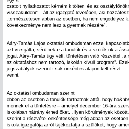
csatolt nyilatkozatot kérném kitölteni és az osztályfőnök
visszaküldeni” – áll az igazgató levelében, aki hozzátesz
„természetesen abban az esetben, ha nem engedélyezik
következménye nem lesz a gyermek részére”.
Aáry-Tamás Lajos oktatási ombudsman ezzel kapcsolat
azt vizsgálta, sérülnek-e a tanulók és a szülők oktatáss
jogai. Aáry-Tamás úgy véli, tüntetésen való részvétel „a
az oktatáshoz nem tartozó, iskolán kívüli program”. Eze
jogszabályok szerint csak önkéntes alapon kell részt
venni.
Az oktatási ombudsman szerint
ebben az esetben a tanulók tarthatnak attól, hogy ha&n
mennek el a tüntetésre – amelyet december 16-ára szer
iskolában hátrány érheti őket. „Ilyen körülmények között
szerint a részvétel önkéntessége még abban az esetben i
iskola igazgatója arról tájékoztatja a szülőket, hogy am