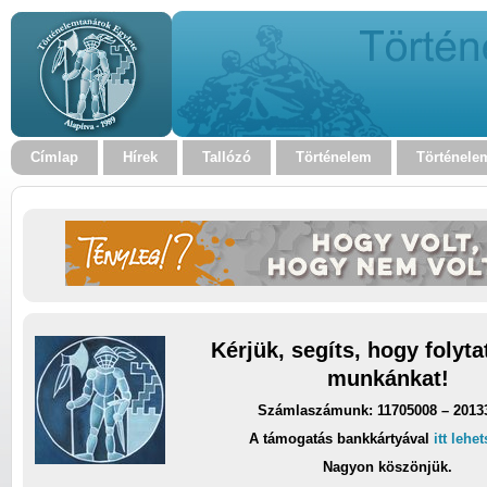
Címlap
Hírek
Tallózó
Történelem
Történele
Kérjük, segíts, hogy folyt
munkánkat!
Számlaszámunk: 11705008 – 2013
A támogatás bankkártyával
itt lehe
Nagyon köszönjük.