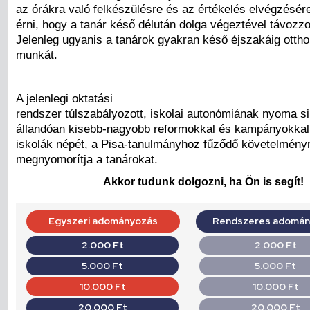
az órákra való felkészülésre és az értékelés elvégzésére
érni, hogy a tanár késő délután dolga végeztével távozzo
Jelenleg ugyanis a tanárok gyakran késő éjszakáig otthon
munkát.
A jelenlegi oktatási
rendszer túlszabályozott, iskolai autonómiának nyoma sin
állandóan kisebb-nagyobb reformokkal és kampányokkal 
iskolák népét, a Pisa-tanulmányhoz fűződő követelmény
megnyomorítja a tanárokat.
Akkor tudunk dolgozni, ha Ön is segít!