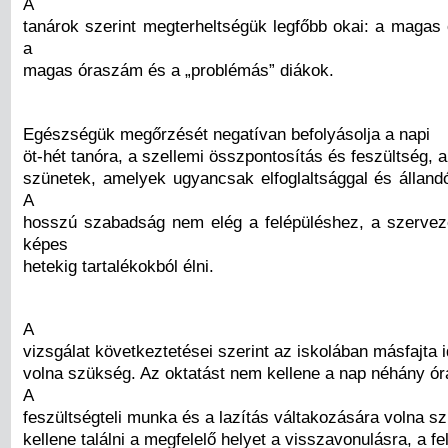
A
tanárok szerint megterheltségük legfőbb okai: a magas 
a
magas óraszám és a „problémás” diákok.
Egészségük megőrzését negatívan befolyásolja a napi
öt-hét tanóra, a szellemi összpontosítás és feszültség, a
szünetek, amelyek ugyancsak elfoglaltsággal és állandó
A
hosszú szabadság nem elég a felépüléshez, a szerve
képes
hetekig tartalékokból élni.
A
vizsgálat következtetései szerint az iskolában másfajta
volna szükség. Az oktatást nem kellene a nap néhány órá
A
feszültségteli munka és a lazítás váltakozására volna 
kellene találni a megfelelő helyet a visszavonulásra, a fe