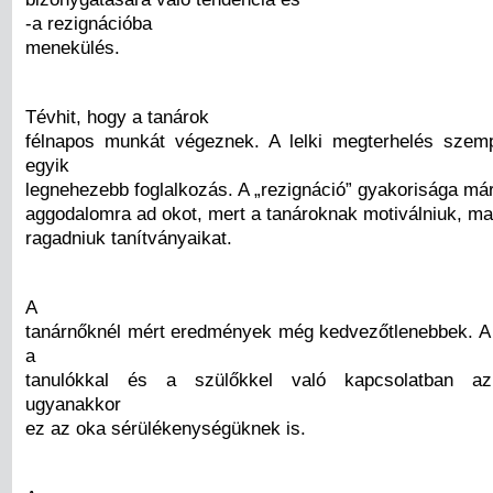
-a rezignációba
menekülés.
Tévhit, hogy a tanárok
félnapos munkát végeznek. A lelki megterhelés szem
egyik
legnehezebb foglalkozás. A „rezignáció” gyakorisága már
aggodalomra ad okot, mert a tanároknak motiválniuk, ma
ragadniuk tanítványaikat.
A
tanárnőknél mért eredmények még kedvezőtlenebbek. A 
a
tanulókkal és a szülőkkel való kapcsolatban az
ugyanakkor
ez az oka sérülékenységüknek is.