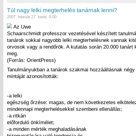
Túl nagy lelki megterhelés tanárnak lenni?
2007. február 27. kedd, 0:00
Az Uwe
Schaarschmidt professzor vezetésével készített tanulmá
tanárok sokkal nagyobb lelki megterhelésnek vannak kit
orvosok vagy a rendőrök. A kutatás során 20.000 tanárt 
meg.
(Forrás: OrientPress)
Tanulmányukban a tanárok szakmai hozzáállásnak négy
mintáját azonosították:
-a lelki
egészség őrzése: magas, de nem következetes elkötelez
mindennapi megterhelésekkel szembeni ellenállás;
-a ritkán
előforduló önkímélet;
-a minden mérték meghaladásának
bizonygatására való tendencia és