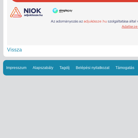
Vissza
Impresszum
Alapszabály
Tagdíj
Belépési nyilatkozat
Támogatás