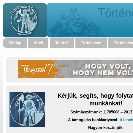
Címlap
Hírek
Tallózó
Történelem
Történele
Kérjük, segíts, hogy folyt
munkánkat!
Számlaszámunk: 11705008 – 2013
A támogatás bankkártyával
itt lehe
Nagyon köszönjük.