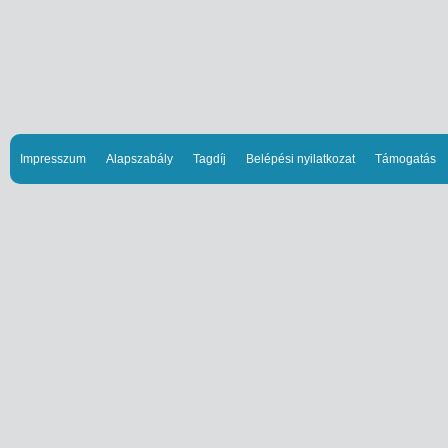
Impresszum
Alapszabály
Tagdíj
Belépési nyilatkozat
Támogatás