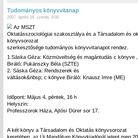
Tudományos könyvvitanap
2007. április 18. szerda, 0:00
Az MSZT
Oktatásszociológiai szakosztálya és a Társadalom és ok
könyvsorozat
szerkesztősége tudományos könyvvitanapot rendez.
1.Sáska Géza: Közmüveltség és magántudás c könyve ,
Biráló: Pukánszky Béla (SZTE)
2. Sáska Géza: Rendszerek és
váltások&nbsp; c könyve Biráló: Knausz Imre (ME)
Időpont: Május 4, péntek, 16 h
Helyszin:
Professzorok Háza, Ajtósi Dürer sor 17.
A két könyv a Társadalom és Oktatás könyvsorozat
keretében. az Új Mandátum Könyvkiadónál jelent meg 2