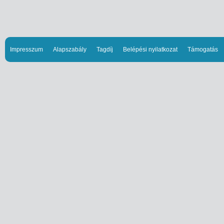
Impresszum
Alapszabály
Tagdíj
Belépési nyilatkozat
Támogatás