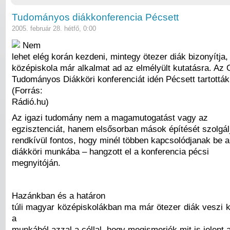
Tudományos diákkonferencia Pécsett
2005. február 28. hétfő, 0:00
Nem
lehet elég korán kezdeni, mintegy ötezer diák bizonyítja,
középiskola már alkalmat ad az elmélyült kutatásra. Az
Tudományos Diákköri konferenciát idén Pécsett tartották
(Forrás:
Rádió.hu)
Az igazi tudomány nem a magamutogatást vagy az
egzisztenciát, hanem elsősorban mások építését szolgál
rendkívül fontos, hogy minél többen kapcsolódjanak be
diákköri munkába – hangzott el a konferencia pécsi
megnyitóján.
Hazánkban és a határon
túli magyar középiskolákban ma már ötezer diák veszi k
a
munkából azzal a céllal, hogy megismerjék mit is jelent