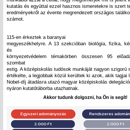
kutatás és egyúttal ezzel hasznos ismeretekre is szert 
eredményekről az évente megrendezett országos találk
számot.
115-en érkeztek a baranyai
megyeszékhelyre. A 13 szekcióban biológia, fizika, ké
és
környezetvédelem témakörben összesen 95 előad
szombat
estig. A középiskolás tudósok munkáját nagyon szigorú 
értékelte, a legjobbak közül kerültek ki azok, akik tagjai
Nobel-díj átadásra utazó magyar középiskolás delegáción
nyáron kutatótáborba utazhatnak.
Akkor tudunk dolgozni, ha Ön is segít!