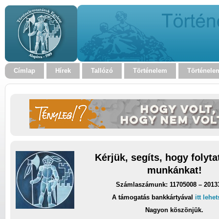
Címlap
Hírek
Tallózó
Történelem
Történele
Kérjük, segíts, hogy folyt
munkánkat!
Számlaszámunk: 11705008 – 2013
A támogatás bankkártyával
itt lehe
Nagyon köszönjük.