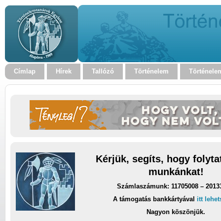
Címlap
Hírek
Tallózó
Történelem
Történele
Kérjük, segíts, hogy folyt
munkánkat!
Számlaszámunk: 11705008 – 2013
A támogatás bankkártyával
itt lehe
Nagyon köszönjük.