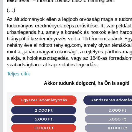
felkeltését” – mondta Lovász László nemrégiben.
(…)
Az áltudományok ellen a legjobb orvosság maga a tudom
tudományos eredmények népszerűsítése. Itt van például
urbanlegends.hu, amely a konteók és hoaxok ellen harco
hiánypótló kezdeményezés volt a Történelemtanárok Egyl
néhány éve elindított tenyleg.com, amely olyan témákkal 
mint a „japán-magyar rokonság”, a rejtélyes párthus-ma
alakja, a holokauszttagadás, vagy az 1848-as forradalo
szabadságharccal kapcsolatos legendák.
Teljes cikk
Akkor tudunk dolgozni, ha Ön is segít!