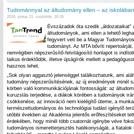
Tudománnyal az áltudomány ellen – az iskolában
2018. június 21. csütörtök, 18:26
Évszázadok óta szedik „áldozataikat” 
áltudományok, ami ellen a lehető legh
fegyvert veti be a Magyar Tudományo
tudományt. Az MTA bővíti repertoárját, 
nemrégiben népszerűsítő-felvilágosító honlapot is indítot
laikus érdeklődök, illetve újságírók mellett a pedagógus
hasznos lehet.
„Sok olyan aggasztó jelenséggel találkozhatunk, ami alá
tudomány népszerűsítésének, az új eredmények minél s
körben való kommunikációjának fontosságát: az áltudom
kuruzslás terjedése, a diákok körében a tudományok irán
csökkenése, az innováció nem kielégítő üteme, a munka
természettudományos és technológiai tudást igénylő terü
utóbbi években az Akadémia jelentős erőfeszítéseket tet
érdekében, hogy minél több csatornát igénybe véve foko
tudományos ismeretterjesztés hatékonyságát, a fiatalok