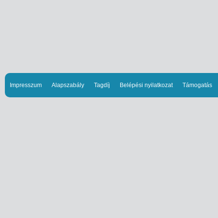
Impresszum
Alapszabály
Tagdíj
Belépési nyilatkozat
Támogatás