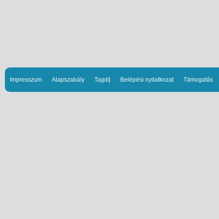
Impresszum
Alapszabály
Tagdíj
Belépési nyilatkozat
Támogatás