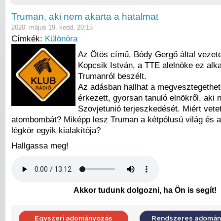
Truman, aki nem akarta a hatalmat
2020. május 19. kedd, 20:15
Címkék:
Különóra
Az Ötös című, Bódy Gergő által vezet
Kopcsik István, a TTE alelnöke ez al
Trumanról beszélt.
Az adásban hallhat a megvesztegethete
érkezett, gyorsan tanuló elnökről, aki 
Szovjetunió terjeszkedését. Miért vete
atombombát? Miképp lesz Truman a kétpólusú világ és 
légkör egyik kialakítója?
Hallgassa meg!
Akkor tudunk dolgozni, ha Ön is segít!