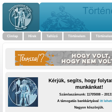
Címlap
Hírek
Tallózó
Történelem
Történele
Kérjük, segíts, hogy folyt
munkánkat!
Számlaszámunk: 11705008 – 2013
A támogatás bankkártyával
itt lehe
Nagyon köszönjük.