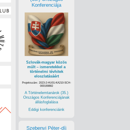
Konferenciája
Szlovák-magyar közös
múlt – ismeretekkel a
történelmi tévhitek
eloszlatásáért
Projektszám: 2023-2-HU01-KA210-SCH-
000169882
A Történelemtanárok (35.)
Országos Konferenciájának
állásfoglalása
Eddigi konferenciáink
Szebenyi Péter-díj