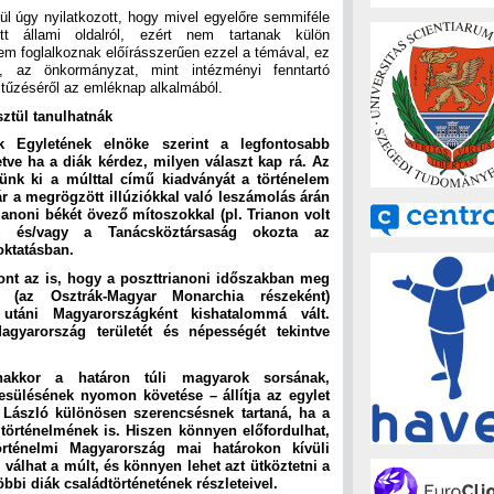
ül úgy nyilatkozott, hogy mivel egyelőre semmiféle
tt állami oldalról, ezért nem tartanak külön
m foglalkoznak előírásszerűen ezzel a témával, ez
e, az önkormányzat, mint intézményi fenntartó
itűzéséről az emléknap alkalmából.
sztül tanulhatnák
k Egyletének elnöke szerint a legfontosabb
tve ha a diák kérdez, milyen választ kap rá. Az
ünk ki a múlttal című kiadványát a történelem
ár a megrögzött illúziókkal való leszámolás árán
ianoni békét övező mítoszokkal (pl. Trianon volt
k és/vagy a Tanácsköztársaság okozta az
oktatásban.
ont az is, hogy a poszttrianoni időszakban meg
 (az Osztrák-Magyar Monarchia részeként)
utáni Magyarországként kishatalommá vált.
gyarország területét és népességét tekintve
anakkor a határon túli magyarok sorsának,
esülésének nyomon követése – állítja az egylet
 László különösen szerencsésnek tartaná, ha a
történelmének is. Hiszen könnyen előfordulhat,
rténelmi Magyarország mai határokon kívüli
válhat a múlt, és könnyen lehet azt ütköztetni a
bbi diák családtörténetének részleteivel.