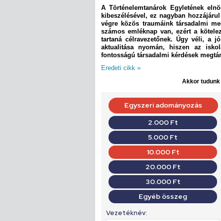
A Történelemtanárok Egyletének elnö
kibeszélésével, ez nagyban hozzájárul 
végre közös traumáink társadalmi m
számos emléknap van, ezért a kötele
tartaná célravezetőnek. Úgy véli, a j
aktualitása nyomán, hiszen az isk
fontosságú társadalmi kérdések megtár
Eredeti cikk »
Akkor tudunk d