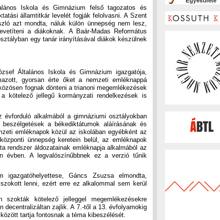
alános Iskola és Gimnázium felső tagozatos és
tási államtitkár levelét fogják felolvasni. A Szent
szló azt mondta, náluk külön ünnepség nem lesz,
 levetíteni a diákoknak. A Baár-Madas Református
sztályban egy tanár irányításával diákok készülnek
zsef Általános Iskola és Gimnázium igazgatója,
azott, gyorsan érte őket a nemzeti emléknappá
l közösen fognak dönteni a trianoni megemlékezések
 a kötelező jellegű kormányzati rendelkezések is
z évforduló alkalmából a gimnáziumi osztályokban
k beszélgetések a békediktátumok aláírásának és
mzeti emléknapok közül az iskolában egyébként az
 központi ünnepség keretein belül, az emléknapok
a rendszer áldozatainak emléknapja alkalmából az
en évben. A legvalószínűbbnek ez a verzió tűnik
m igazgatóhelyettese, Gáncs Zsuzsa elmondta,
zokott lenni, ezért erre ez alkalommal sem kerül
m szokták kötelező jelleggel megemlékezésekre
 decentralizáltan zajlik. A 7.-től a 13. évfolyamokig
 között tartja fontosnak a téma kibeszélését.