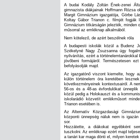
A budai Kodály Zoltán Ének-zenei Ált
gimnazista diákjainak Hoffmann Rózsa okta
Margit Gimnázium igazgatója, Görbe Lá
Koltay Gábor Trianon c. filmjét fogják
Gimnázium titkárságán jelezték, minden o
műsorral az emléknap alkalmából.
Nem kötelező, de azért beszélnek róla
A budapesti iskolák közül a Budenz Jó
Székelyné Nagy Zsuzsanna úgy fogalm
nyilvánítás, ezért a történelemtanárokka
jövőbeni formájáról. Természetesen ezt
befolyásolják majd.
Az igazgatónő viszont kiemelte, hogy a
külön történelem óra keretében leszne
következményeinek kontextusairól. A ne
56-os és a 48-as évfordulókat ünneplik
közül pedig a Holokauszt és a kommunist
iskolarádió közvetít emlékműsort mind
Trianon esetében is.
Az Alternatív Közgazdasági Gimnáziu
központi ünnepség náluk nem is igazán s
sor.
Hozzátette, a diákokat egyébként se
tuszkolni. Az emléknap ezért majd teljesen
a tanári kar maga dönti el, milyen keretek