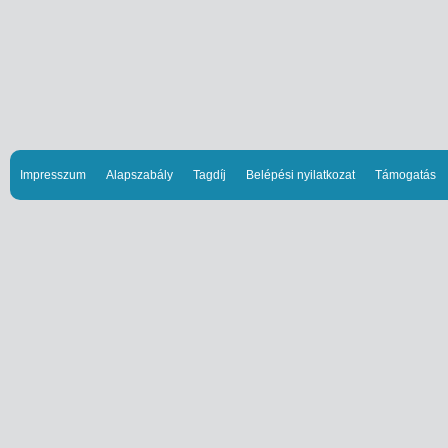
Impresszum
Alapszabály
Tagdíj
Belépési nyilatkozat
Támogatás