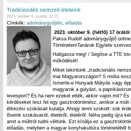
Tradicionális nemzeti ételeink
2023. október 4. szerda, 12:21
Címkék:
adománygyűjtés
,
előadás
2023. október 9. (hétfő) 17 órától
Paksa Rudolf adománygyűjtő online
TörténelemTanárok Egylete szerve
Hallgassa meg! / Segítse a TTE tov
működését!
Miket tekintünk „tradicionális nemze
mai Magyarországon? S mióta essz
Ismerte-e Hunyadi Mátyás vagy épp
magyarok a gulyást, a paprikáskrum
levesport? És ha nem ezeket ették, akkor vajon mit? És
kérdéseket tesz fel egy gasztrotörténész, amikor a múlt é
étkezési szokásait kutatja. Ahogy lenni szokott: sok érd
őseink szokásairól, életéről, ételéről. Néha pedig újra ke
amit a múltról tudni véltünk. Ezt kínálja ez a gasztrotörté
előadás, melyben a magyar konyhakultúra történetéből f