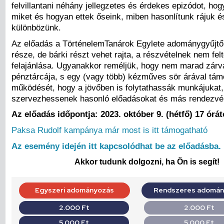
felvillantani néhány jellegzetes és érdekes epizódot, ho
miket és hogyan ettek őseink, miben hasonlítunk rájuk 
különbözünk.
Az előadás a TörténelemTanárok Egylete adománygyűjt
része, de bárki részt vehet rajta, a részvételnek nem fe
felajánlása. Ugyanakkor reméljük, hogy nem marad zár
pénztárcája, s egy (vagy több) kézműves sör árával tám
működését, hogy a jövőben is folytathassák munkájukat,
szervezhessenek hasonló előadásokat és más rendezvé
Az előadás időpontja: 2023. október 9. (hétfő) 17 órát
Paksa Rudolf kampánya már most is itt támogatható
Az esemény idején itt kapcsolódhat be az előadásba.
Akkor tudunk dolgozni, ha Ön is segít!