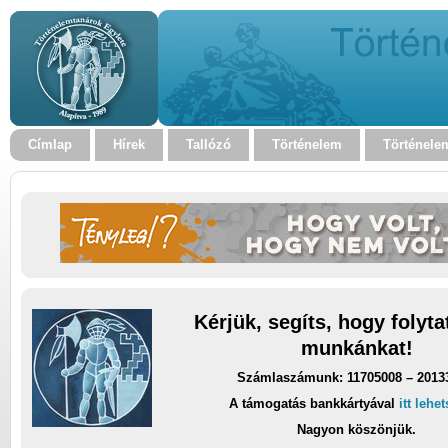
Címlap
Hírek
Tallózó
Történelem
Történele
Kérjük, segíts, hogy folyt
munkánkat!
Számlaszámunk: 11705008 – 2013
A támogatás bankkártyával
itt lehe
Nagyon köszönjük.