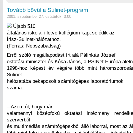
Tovább bővül a Sulinet-program
2001. szeptember 27. csütörtök, 0:00
Újabb 510
általános iskola, illetve kollégium kapcsolódik az
Írisz-Sulinet-hálózathoz.
(Forrás: Népszabadság)
Erről szóló megállapodást írt alá Pálinkás József
oktatási miniszter és Kóka János, a PSINet Európa alel
1998-hoz képest év végére több mint háromszorosár
Sulinet
hálózatába bekapcsolt számítógépes laboratóriumok
száma.
– Azon túl, hogy már
valamennyi középfokú oktatási intézmény rendelk
szerverből
és multimédiás számítógépekből álló laborral, most az ál
több mint fele is csatlakozhat a világhálóhoz – jelentette