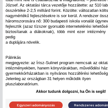
József. Az oktatási tárca vezetője hozzátette: az 510 la
összértéke 2-2,5 milliárd forint. Közölte: változatlan költ
nagymértékű fejlesztésekre is sor kerül. A rendszer öss
háromszorosára nő: 300 budapesti iskola vonalát úgyne
fejlesztik (azaz tízszer gyorsabb internetelérési lehetős
biztosítanak a diákoknak), több mint ezer intézmény
pedig
a duplájára növelik.
Pálinkás
megjegyezte: az Írisz-Sulinet program nemcsak az oktat
intézményekben, hanem könyvtárakban, művelődési háza
gyermekkórházakban is nyilvános hozzáférési lehetőségek
Jelenleg az országban 31 helyen működik ilyen
pluszlaboratórium.
Akkor tudunk dolgozni, ha Ön is segít!