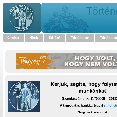
Címlap
Hírek
Tallózó
Történelem
Történele
Kérjük, segíts, hogy folyt
munkánkat!
Számlaszámunk: 11705008 – 2013
A támogatás bankkártyával
itt lehe
Nagyon köszönjük.