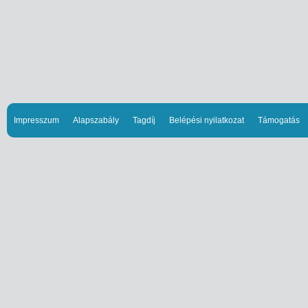
Impresszum
Alapszabály
Tagdíj
Belépési nyilatkozat
Támogatás