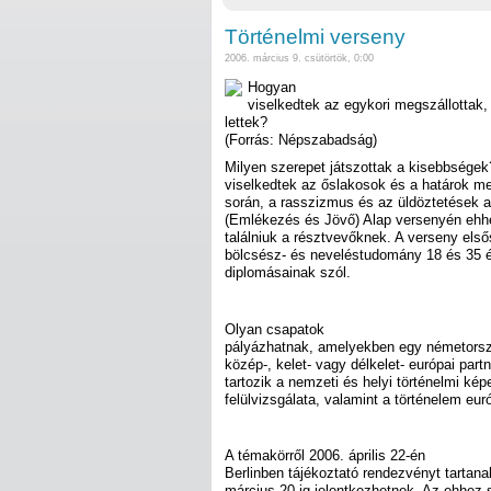
Történelmi verseny
2006. március 9. csütörtök, 0:00
Hogyan
viselkedtek az egykori megszállottak
lettek?
(Forrás: Népszabadság)
Milyen szerepet játszottak a kisebbsége
viselkedtek az őslakosok és a határok me
során, a rasszizmus és az üldöztetések a
(Emlékezés és Jövő) Alap versenyén ehhe
találniuk a résztvevőknek. A verseny első
bölcsész- és neveléstudomány 18 és 35 év
diplomásainak szól.
Olyan csapatok
pályázhatnak, amelyekben egy németorszá
közép-, kelet- vagy délkelet- európai partn
tartozik a nemzeti és helyi történelmi ké
felülvizsgálata, valamint a történelem eu
A témakörről 2006. április 22-én
Berlinben tájékoztató rendezvényt tartan
március 20-ig jelentkezhetnek. Az ehhez 