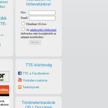
ténet
hírlevelünkre!
ász
cikk
TTE-
vita
s
TTE-közösség
TTE a Facebookon
Youtube-csatorna
Tankönyvek
Történelemtanárok
(35.) Országos