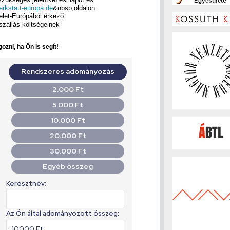
rkstatt-europa.de
&nbsp;oldalon
kelet-Európából érkező
szállás költségeinek
ozni, ha Ön is segít!