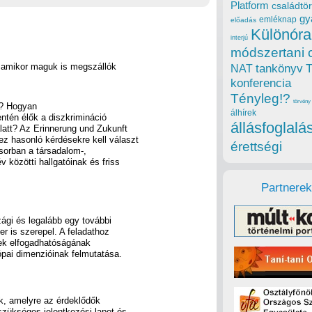
Platform
családtör
gy
emléknap
előadás
Különóra
interjú
módszertani 
, amikor maguk is megszállók
tankönyv
NAT
konferencia
Tényleg!?
törvény
k? Hogyan
álhírek
ntén élők a diszkrimináció
állásfoglalá
latt? Az Erinnerung und Zukunft
z hasonló kérdésekre kell választ
érettségi
sorban a társadalom-,
 közötti hallgatóinak és friss
Partnerek
gi és legalább egy további
er is szerepel. A feladathoz
pek elfogadhatóságának
rópai dimenzióinak felmutatása.
ak, amelyre az érdeklődők
szükséges jelentkezési lapot és