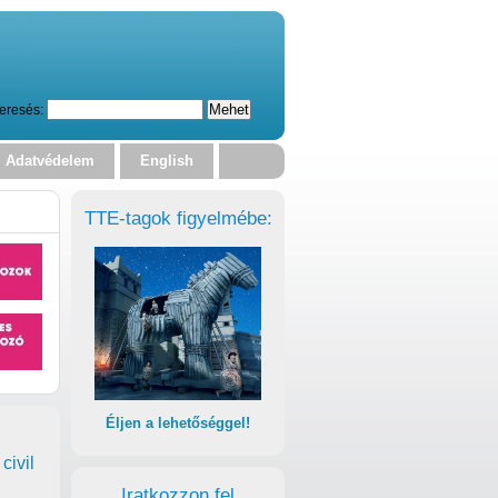
eresés:
Adatvédelem
English
TTE-tagok figyelmébe:
Éljen a lehetőséggel!
civil
Iratkozzon fel