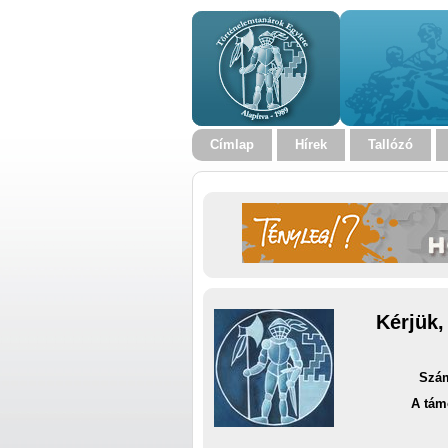
Címlap
Hírek
Tallózó
Kérjük,
Szám
A tám