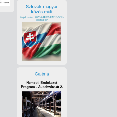
Szlovák-magyar
közös múlt
Projektszám: 2023-2-HU01-KA210-SCH-
000169882
Galéria
Nemzeti Emlékezet
Program - Auschwitz-út 2.