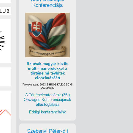
Konferenciája
Szlovák-magyar közös
múlt – ismeretekkel a
történelmi tévhitek
eloszlatásáért
Projektszám: 2023-2-HU01-KA210-SCH-
000169882
A Történelemtanárok (35.)
Országos Konferenciájának
állásfoglalása
Eddigi konferenciáink
Szebenyi Péter-díj