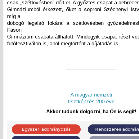
csak „szétlövésben” dőlt el. A győztes csapat a debrece
Gimnáziumból érkezett, őket a soproni Széchenyi Is
míg a
dobogó legalsó fokára a szétlövésben győzedelmes
Fasori
Gimnázium csapata állhatott. Mindegyik csapat részt ve
futófesztiválon is, ahol megtörtént a díjátadás is.
A magyar nemzeti
tisztképzés 200 éve
Akkor tudunk dolgozni, ha Ön is segít!