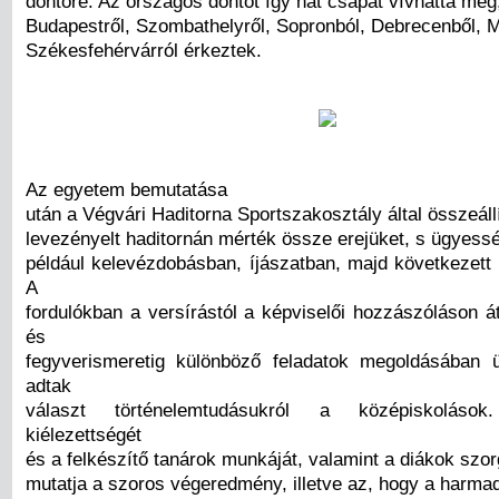
döntőre. Az országos döntőt így hat csapat vívhatta meg
Budapestről, Szombathelyről, Sopronból, Debrecenből, M
Székesfehérvárról érkeztek.
Az egyetem bemutatása
után a Végvári Haditorna Sportszakosztály által összeállí
levezényelt haditornán mérték össze erejüket, s ügyessé
például kelevézdobásban, íjászatban, majd következett 
A
fordulókban a versírástól a képviselői hozzászóláson á
és
fegyverismeretig különböző feladatok megoldásában 
adtak
választ történelemtudásukról a középiskolás
kiélezettségét
és a felkészítő tanárok munkáját, valamint a diákok szor
mutatja a szoros végeredmény, illetve az, hogy a harmad