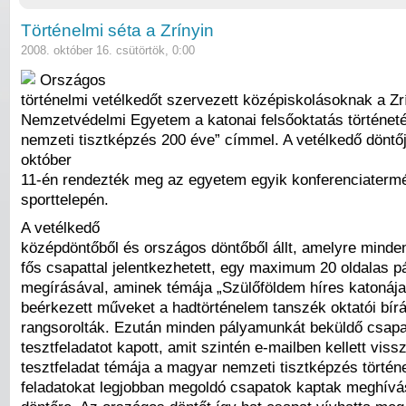
Történelmi séta a Zrínyin
2008. október 16. csütörtök, 0:00
Országos
történelmi vetélkedőt szervezett középiskolásoknak a Zr
Nemzetvédelmi Egyetem a katonai felsőoktatás történet
nemzeti tisztképzés 200 éve” címmel. A vetélkedő döntőj
október
11-én rendezték meg az egyetem egyik konferenciaterm
sporttelepén.
A vetélkedő
középdöntőből és országos döntőből állt, amelyre minde
fős csapattal jelentkezhetett, egy maximum 20 oldalas 
megírásával, aminek témája „Szülőföldem híres katonája.
beérkezett műveket a hadtörténelem tanszék oktatói bírá
rangsorolták. Ezután minden pályamunkát beküldő csapa
tesztfeladatot kapott, amit szintén e-mailben kellett viss
tesztfeladat témája a magyar nemzeti tisztképzés történe
feladatokat legjobban megoldó csapatok kaptak meghívá