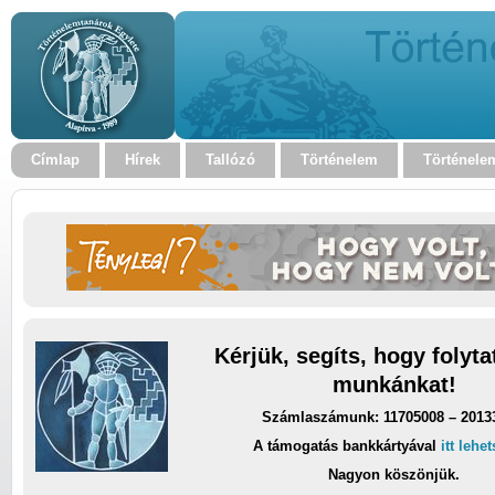
Címlap
Hírek
Tallózó
Történelem
Történele
Kérjük, segíts, hogy folyt
munkánkat!
Számlaszámunk: 11705008 – 2013
A támogatás bankkártyával
itt lehe
Nagyon köszönjük.