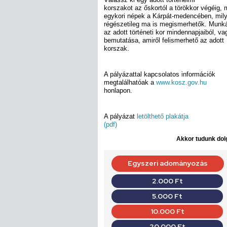
korszakot az őskortól a törökkor végéig,
egykori népek a Kárpát-medencében, mil
régészetileg ma is megismerhetők. Munká
az adott történeti kor mindennapjaiból, va
bemutatása, amiről felismerhető az adott
korszak.
A pályázattal kapcsolatos információk
megtalálhatóak a
www.kosz.gov.hu
honlapon.
A pályázat
letölthető plakátja
(pdf)
Akkor tudunk dolg