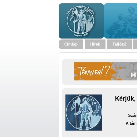
Címlap
Hírek
Tallózó
Kérjük,
Szám
A tám