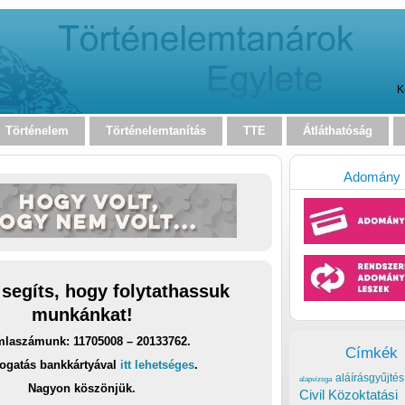
K
Történelem
Történelemtanítás
TTE
Átláthatóság
Adomány
 segíts, hogy folytathassuk
munkánkat!
laszámunk: 11705008 – 20133762.
Címkék
ogatás bankkártyával
itt lehetséges
.
aláírásgyűjtés
alapvizsga
Nagyon köszönjük.
Civil Közoktatási