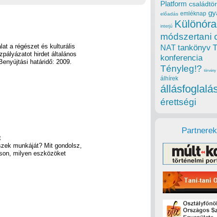
Platform
családtör
gy
emléknap
előadás
Különóra
interjú
módszertani 
at a régészet és kulturális
tankönyv
NAT
pályázatot hirdet általános
konferencia
enyújtási határidő: 2009.
Tényleg!?
törvény
álhírek
állásfoglalá
érettségi
Partnerek
t
szek munkáját? Mit gondolsz,
áson, milyen eszközöket