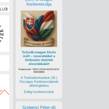
Konferenciája
Szlovák-magyar közös
múlt – ismeretekkel a
történelmi tévhitek
eloszlatásáért
Projektszám: 2023-2-HU01-KA210-SCH-
000169882
A Történelemtanárok (35.)
Országos Konferenciájának
állásfoglalása
Eddigi konferenciáink
Szebenyi Péter-díj