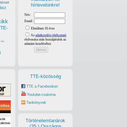
ténet
hírlevelünkre!
ász
cikk
TTE-
vita
s
TTE-közösség
TTE a Facebookon
Youtube-csatorna
Tankönyvek
Történelemtanárok
(35.) Országos