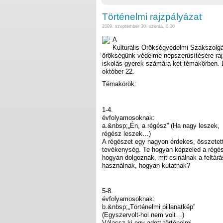
Történelmi rajzpályázat
2009. szeptember 30. szerda, 0:00
A
Kulturális Örökségvédelmi Szakszolgál
örökségünk védelme népszerűsítésére rajz
iskolás gyerek számára két témakörben. B
október 22.
Témakörök:
1-4.
évfolyamosoknak:
a.&nbsp;„Én, a régész” (Ha nagy leszek,
régész leszek…)
A régészet egy nagyon érdekes, összetet
tevékenység. Te hogyan képzeled a régé
hogyan dolgoznak, mit csinálnak a feltár
használnak, hogyan kutatnak?
5-8.
évfolyamosoknak:
b.&nbsp;„Történelmi pillanatkép”
(Egyszervolt-hol nem volt…)
Válassz ki egy adott történelmi