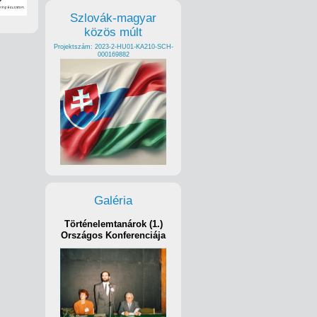
Szlovák-magyar
közös múlt
Projektszám: 2023-2-HU01-KA210-SCH-
000169882
Galéria
Történelemtanárok (1.)
Országos Konferenciája