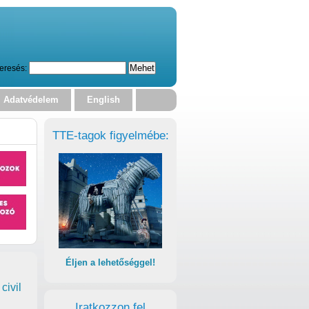
eresés:
Adatvédelem
English
TTE-tagok figyelmébe:
Éljen a lehetőséggel!
civil
Iratkozzon fel