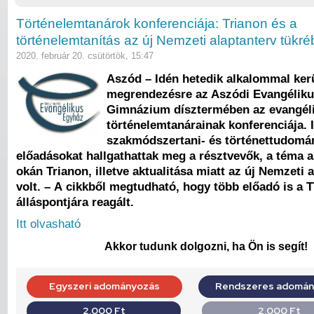
Történelemtanárok konferenciája: Trianon és a
történelemtanítás az új Nemzeti alaptanterv tükr
2020. február 20. csütörtök, 15:47
Aszód – Idén hetedik alkalommal ker
megrendezésre az Aszódi Evangéliku
Gimnázium dísztermében az evangéli
történelemtanárainak konferenciája. 
szakmódszertani- és történettudomá
előadásokat hallgathattak meg a résztvevők, a téma 
okán Trianon, illetve aktualitása miatt az új Nemzeti 
volt. – A cikkből megtudható, hogy több előadó is a 
álláspontjára reagált.
Itt olvasható
Akkor tudunk dolgozni, ha Ön is segít!