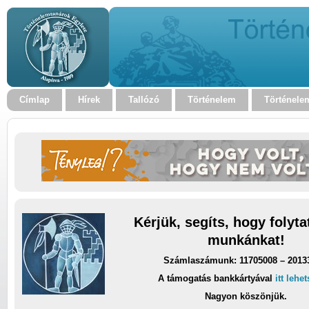
Címlap
Hírek
Tallózó
Történelem
Történele
Kérjük, segíts, hogy folyt
munkánkat!
Számlaszámunk: 11705008 – 2013
A támogatás bankkártyával
itt lehe
Nagyon köszönjük.