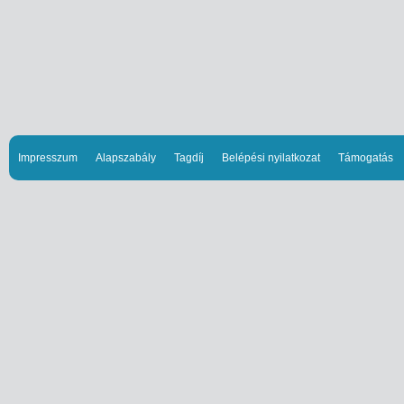
Impresszum
Alapszabály
Tagdíj
Belépési nyilatkozat
Támogatás