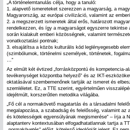
„A történelemtanulás célja, hogy a tanuló:
1. alapvető ismereteket szerezzen a magyarság, a mag
Magyarország, az európai civilizáció, valamint az emberi
2. a megszerzett ismeretek által erős, határozott magyar
rendelkezzen, és így a magyarságot egyszerre tekintse 
során kialakult emberi közösségnek, valamint természet
vonatkoztatási pontnak;
3. elsajátítsa a közös kulturális kód leglényegesebb elem
(szimbólumok, történelmi személyek, történetek, fogalm
…”
Az elmúlt két évtized „forrásközpontú és kompetencia-al
tevékenységet központba helyező” és az IKT-eszközöket
oktatásával szembemenőnek tartják az ismeret és elbes
szemléletet. Ez, a TTE szerint, egyértelműen visszalép
idejétmúlt, korszerűtlen metodika világába.
„Fő cél a normakövető magatartás és a társadalmi felelő
megalapozása, a szabadság és felelősség, valamint az a
és kötelességek egyensúlyának megismerése” – írja a N
alaptanterv kontextusában elfogadhatatlannak tartja a TTE
„normakövetés” előírt, kötelező ideológiát jelent. Ez nem