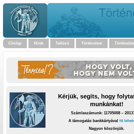
Címlap
Hírek
Tallózó
Történelem
Történele
Kérjük, segíts, hogy folyt
munkánkat!
Számlaszámunk: 11705008 – 2013
A támogatás bankkártyával
itt lehe
Nagyon köszönjük.