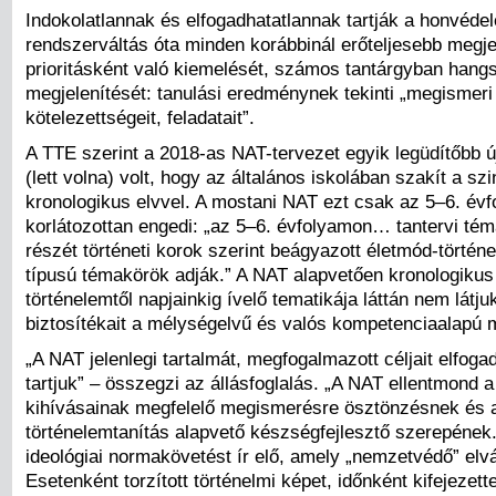
Indokolatlannak és elfogadhatatlannak tartják a honvéd
rendszerváltás óta minden korábbinál erőteljesebb megje
prioritásként való kiemelését, számos tantárgyban hang
megjelenítését: tanulási eredménynek tekinti „megismeri 
kötelezettségeit, feladatait”.
A TTE szerint a 2018-as NAT-tervezet egyik legüdítőbb 
(lett volna) volt, hogy az általános iskolában szakít a sz
kronologikus elvvel. A mostani NAT ezt csak az 5–6. év
korlátozottan engedi: „az 5–6. évfolyamon… tantervi té
részét történeti korok szerint beágyazott életmód-történe
típusú témakörök adják.” A NAT alapvetően kronologikus
történelemtől napjainkig ívelő tematikája láttán nem látju
biztosítékait a mélységelvű és valós kompetenciaalapú
„A NAT jelenlegi tartalmát, megfogalmazott céljait elfoga
tartjuk” – összegzi az állásfoglalás. „A NAT ellentmond a 
kihívásainak megfelelő megismerésre ösztönzésnek és 
történelemtanítás alapvető készségfejlesztő szerepének
ideológiai normakövetést ír elő, amely „nemzetvédő” elvá
Esetenként torzított történelmi képet, időnként kifejezett