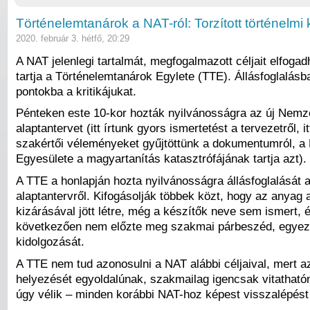
Történelemtanárok a NAT-ról: Torzított történelmi k
2020. február 3. hétfő, 20:29
A NAT jelenlegi tartalmát, megfogalmazott céljait elfogad
tartja a Történelemtanárok Egylete (TTE). Állásfoglalás
pontokba a kritikájukat.
Pénteken este 10-kor hozták nyilvánosságra az új Nemz
alaptantervet (itt írtunk gyors ismertetést a tervezetről, i
szakértői véleményeket gyűjtöttünk a dokumentumról, a
Egyesülete a magyartanítás katasztrófájának tartja azt).
A TTE a honlapján hozta nyilvánosságra állásfoglalását 
alaptantervről. Kifogásolják többek közt, hogy az anyag 
kizárásával jött létre, még a készítők neve sem ismert, 
következően nem előzte meg szakmai párbeszéd, egyez
kidolgozását.
A TTE nem tud azonosulni a NAT alábbi céljaival, mert a
helyezését egyoldalúnak, szakmailag igencsak vitathatón
úgy vélik – minden korábbi NAT-hoz képest visszalépést 