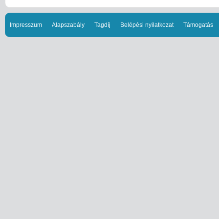
Impresszum
Alapszabály
Tagdíj
Belépési nyilatkozat
Támogatás