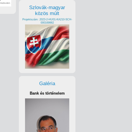
Szlovák-magyar
közös múlt
Projektszám: 2023-2-HU01-KA210-SCH-
000169882
Galéria
Bank és történelem