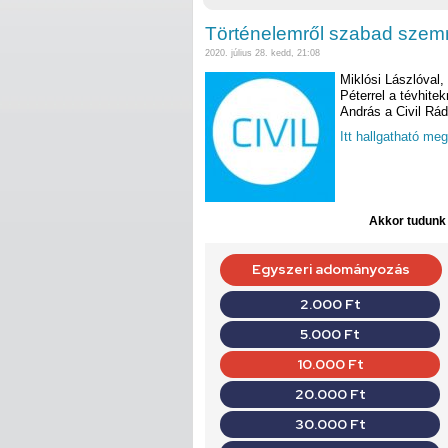
Történelemről szabad szem
2020. július 28. kedd, 21:08
Miklósi Lászlóval,
Péterrel a tévhite
András a Civil Rád
Itt hallgatható meg
Akkor tudunk d