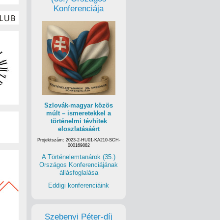
Konferenciája
Szlovák-magyar közös
múlt – ismeretekkel a
történelmi tévhitek
eloszlatásáért
Projektszám: 2023-2-HU01-KA210-SCH-
000169882
A Történelemtanárok (35.)
Országos Konferenciájának
állásfoglalása
Eddigi konferenciáink
Szebenyi Péter-díj