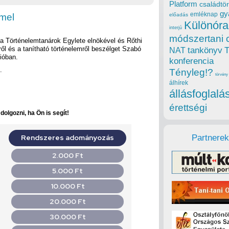
Platform
családtör
gy
emléknap
mel
előadás
Különóra
interjú
módszertani 
 a Történelemtanárok Egylete elnökével és Rőthi
kről és a tanítható történelemről beszélget Szabó
tankönyv
NAT
ióban.
konferencia
.
Tényleg!?
törvény
álhírek
állásfoglalá
érettségi
olgozni, ha Ön is segít!
Partnerek