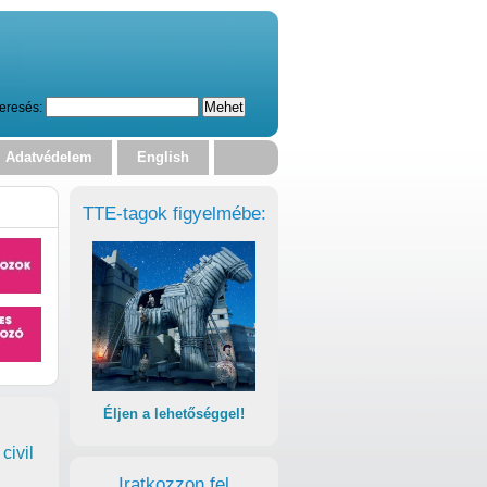
eresés:
Adatvédelem
English
TTE-tagok figyelmébe:
Éljen a lehetőséggel!
civil
Iratkozzon fel