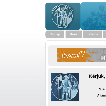
Címlap
Hírek
Tallózó
Kérjük,
Szám
A tám