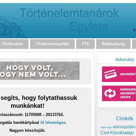
K
Történelem
Történelemtanítás
TTE
Átláthatóság
Adomány
 segíts, hogy folytathassuk
munkánkat!
laszámunk: 11705008 – 20133762.
Címkék
ogatás bankkártyával
itt lehetséges
.
aláírásgyűjtés
alapvizsga
Nagyon köszönjük.
Civil Közoktatási