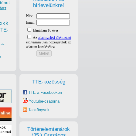
ténet
hírlevelünkre!
ász
cikk
TTE-
vita
s
TTE-közösség
TTE a Facebookon
Youtube-csatorna
Tankönyvek
Történelemtanárok
(35.) Országos