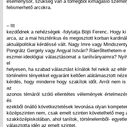
eseménysor, szükség van a tömegből kimagasló személ
felismerhető arcokra.
– Itt
kezdődnek a nehézségek -folytatja Böjti Ferenc. Hogy ki
arca, az a mai hisztérikus és megosztott korban kardinál
aktuálpolitikai kérdéssé vált. Nagy Imre vagy Mindszent
Pongrátz Gergely vagy Angyal István? Ráerőltethetem-e 
eszmei-ideológiai választásomat a tanítványaimra? Nyil
el
helyesen, ha szabad választást kínálok fel nekik az eltér
történelmi tényekkel egyaránt kellően alátámasztott néz
kérdés, hogy minderre hogy szakítok időt. Arról nem is
az
azonos témáról szóló ellentétes vélemények értelmezés
és
ezekből önálló következtetések levonása olyan kompete
középszinten nem, csak emelt szinten követelhető meg a
szakközépiskolában, ahol tanítok, történelemből- egyetl
választotta idén az emelt szintet.