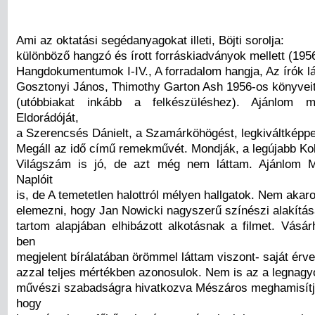
Ami az oktatási segédanyagokat illeti, Böjti sorolja:
különböző hangzó és írott forráskiadványok mellett (195
Hangdokumentumok I-IV., A forradalom hangja, Az írók l
Gosztonyi János, Thimothy Garton Ash 1956-os könyvei
(utóbbiakat inkább a felkészüléshez). Ajánlom 
Eldorádóját,
a Szerencsés Dánielt, a Szamárköhögést, legkiváltképp
Megáll az idő című remekművét. Mondják, a legújabb Kolt
Világszám is jó, de azt még nem láttam. Ajánlom 
Naplóit
is, de A temetetlen halottról mélyen hallgatok. Nem aka
elemezni, hogy Jan Nowicki nagyszerű színészi alakítása
tartom alapjában elhibázott alkotásnak a filmet. Vásár
ben
megjelent bírálatában örömmel láttam viszont- saját érv
azzal teljes mértékben azonosulok. Nem is az a legnagy
művészi szabadságra hivatkozva Mészáros meghamisítja
hogy