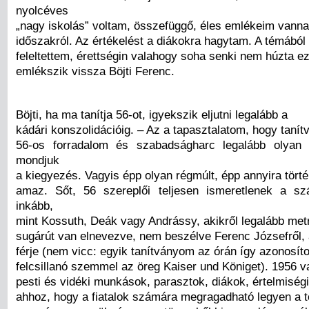
nyolcéves
„nagy iskolás” voltam, összefüggő, éles emlékeim vannak
időszakról. Az értékelést a diákokra hagytam. A témábó
feleltettem, érettségin valahogy soha senki nem húzta ezt
emlékszik vissza Böjti Ferenc.
Böjti, ha ma tanítja 56-ot, igyekszik eljutni legalább a
kádári konszolidációig. – Az a tapasztalatom, hogy taní
56-os forradalom és szabadságharc legalább olyan k
mondjuk
a kiegyezés. Vagyis épp olyan régmúlt, épp annyira tört
amaz. Sőt, 56 szereplői teljesen ismeretlenek a sz
inkább,
mint Kossuth, Deák vagy Andrássy, akikről legalább me
sugárút van elnevezve, nem beszélve Ferenc Józsefről, 
férje (nem vicc: egyik tanítványom az órán így azonosíto
felcsillanó szemmel az öreg Kaiser und Königet). 1956 va
pesti és vidéki munkások, parasztok, diákok, értelmiségi
ahhoz, hogy a fiatalok számára megragadható legyen a t