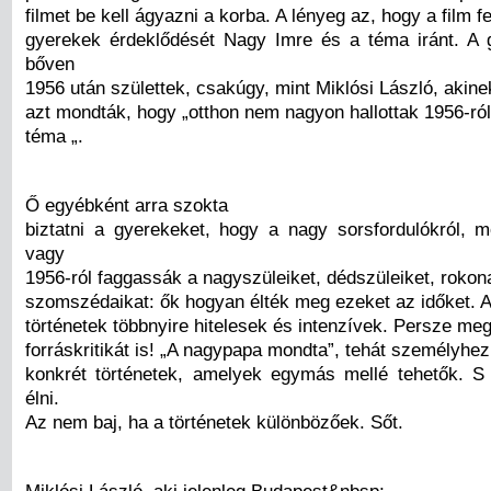
filmet be kell ágyazni a korba. A lényeg az, hogy a film fe
gyerekek érdeklődését Nagy Imre és a téma iránt. A 
bőven
1956 után születtek, csakúgy, mint Miklósi László, akine
azt mondták, hogy „otthon nem nagyon hallottak 1956-ról
téma „.
Ő egyébként arra szokta
biztatni a gyerekeket, hogy a nagy sorsfordulókról, 
vagy
1956-ról faggassák a nagyszüleiket, dédszüleiket, rokona
szomszédaikat: ők hogyan élték meg ezeket az időket. 
történetek többnyire hitelesek és intenzívek. Persze meg 
forráskritikát is! „A nagypapa mondta”, tehát személyhez
konkrét történetek, amelyek egymás mellé tehetők. S
élni.
Az nem baj, ha a történetek különbözőek. Sőt.