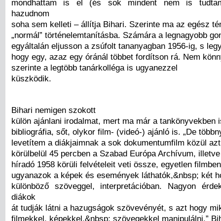
mondhattam is el (és sok mindent nem is tudtam)
hazudnom
soha sem kelleti – állítja Bihari. Szerinte ma az egész t
„normál” történelemtanításba. Számára a legnagyobb go
egyáltalán eljusson a zsúfolt tananyagban 1956-ig, s legy
hogy egy, azaz egy óránál többet fordítson rá. Nem könn
szerinte a legtöbb tanárkolléga is ugyanezzel
küszködik.
Bihari nemigen szokott
külön ajánlani irodalmat, mert ma már a tankönyvekben 
bibliográfia, sőt, olykor film- (videó-) ajánló is. „De többn
levetítem a diákjaimnak a sok dokumentumfilm közül azt
körülbelül 45 percben a Szabad Európa Archívum, illetve
híradó 1958 körüli felvételeit veti össze, egyetlen filmbe
ugyanazok a képek és események láthatók,&nbsp; két 
különböző szöveggel, interpretációban. Nagyon érd
diákok
át tudják látni a hazugságok szövevényét, s azt hogy mik
filmekkel, képekkel,&nbsp; szövegekkel manipulálni.” Bih