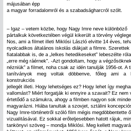
májusában épp
a magyar forradalomról és a szabadságharcról szólt.
– Igaz – vetem közbe, hogy Nagy Imre neve különböző
pártalkuk következtében végül kikerült a törvény végleg
Nos, ami a filmet illeti Miklósi László elvitte 14 éves, teh
nyolcadikos általános iskolás diákjait a filmre. Szerettek
fiatalabbak is, de a „lelkes hetedikeseket” lebeszélte ró
„erre még ráérnek”. -Azt gondoltam, hogy a végzősöknek
nézniük” a filmet, noha csak az idén tanulják 1956-ot. A
tanítványok meg voltak döbbenve, főleg ami a 
konstrukciós
jellegét illeti. Hogy lehetséges ez? Hogy lehet így megha
vallomást? Miért forgatják ki ennyire a szavait? Ez nem 
értetődő a számukra, ahogy a filmben nagyon sok minden
magyarázni. Hiába tanultak a szovjet, sztálini koncepció
Nagy Imre-történetről szóló film mégis megdöbbentette ő
vizualitásával. Ez sokkal erőteljesebben hatott rájuk, mi
tankönyvi szöveg – mondja Miklósi. Meg kellett magyaráz