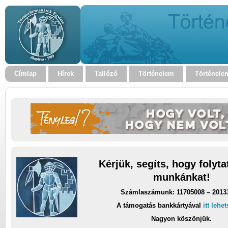
Címlap
Hírek
Tallózó
Történelem
Történele
Kérjük, segíts, hogy folyt
munkánkat!
Számlaszámunk: 11705008 – 2013
A támogatás bankkártyával
itt lehe
Nagyon köszönjük.