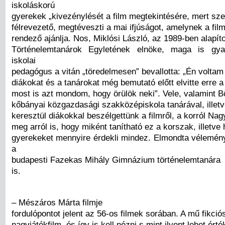
iskoláskorú
gyerekek „kivezénylését a film megtekintésére, mert sze
félrevezető, megtéveszti a mai ifjúságot, amelynek a fil
rendező ajánlja. Nos, Miklósi László, az 1989-ben alapíto
Történelemtanárok Egyletének elnöke, maga is gyak
iskolai
pedagógus a vitán „töredelmesen” bevallotta: „Én voltam 
diákokat és a tanárokat még bemutató előtt elvitte erre a 
most is azt mondom, hogy örülök neki”. Vele, valamint Bö
kőbányai közgazdasági szakközépiskola tanárával, illetv
keresztül diákokkal beszélgettünk a filmről, a korról Nag
meg arról is, hogy miként tanítható ez a korszak, illetve
gyerekeket mennyire érdekli mindez. Elmondta véleményé
a
budapesti Fazekas Mihály Gimnázium történelemtanára
is.
– Mészáros Márta filmje
fordulópontot jelent az 56-os filmek sorában. A mű fikció
nagyjátékfilm, és így is kell nézni s mint ilyent lehet érté