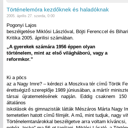
Történelemóra kezdőknek és haladóknak
2005. április 27. szerda, 0:00
Pogonyi Lajos
beszélgetése Miklósi Lászlóval, Böjti Ferenccel és Bihari
Kritika 2005. áprilisi számában.
„A gyerekek számára 1956 éppen olyan
történelem, mint az első világháború, vagy a
reformkor.”
Ki a pöcs
az a Nagy Imre? – kérdezi a Moszkva tér című Török Fer
érettségiző szereplője 1989 júniusában, a mártír miniszt
társai újratemetésének napján. Eddig csaknem 150
általános
iskolások és gimnazisták látták Mészáros Márta Nagy Im
temetetlen hatott című filmjét. A mű, mint tudjuk, nagy vi
Történelemtanárokkal beszélgetve arra voltam kíváncsi,
nehéz „lecke” ma 56-ot tanítani. Miklósi László, a Törté