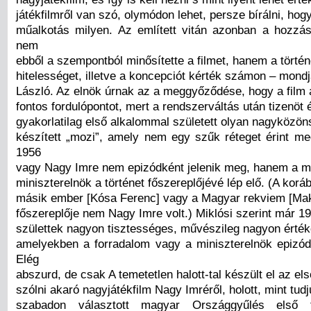
játékfilmről van szó, olymódon lehet, persze bírálni, hogy
műalkotás milyen. Az említett vitán azonban a hozzá
nem
ebből a szempontból minősítette a filmet, hanem a történ
hitelességet, illetve a koncepciót kérték számon – mondj
László. Az elnök úrnak az a meggyőződése, hogy a film a
fontos fordulópontot, mert a rendszerváltás után tizenöt 
gyakorlatilag első alkalommal született olyan nagyközö
készített „mozi”, amely nem egy szűk réteget érint m
1956
vagy Nagy Imre nem epizódként jelenik meg, hanem a má
miniszterelnök a történet főszereplőjévé lép elő. (A korá
másik ember [Kósa Ferenc] vagy a Magyar rekviem [Mak
főszereplője nem Nagy Imre volt.) Miklósi szerint már 199
születtek nagyon tisztességes, művészileg nagyon érték
amelyekben a forradalom vagy a miniszterelnök epizód
Elég
abszurd, de csak A temetetlen halott-tal készült el az e
szólni akaró nagyjátékfilm Nagy Imréről, holott, mint tudj
szabadon választott magyar Országgyűlés első 