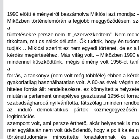
1990 előtti élményeiről beszámolva Miklósi azt mondja: 
Miközben történelemórán a legjobb meggyőződésem szer
a
tüntetésekre persze nem itt „szervezkedtem”. Nem mon
titkoltam, mit csinálok délután. Ők tudták, hogy én tudo
tudják… Miklósi szerint ez nem egyedi történet, de ez a
kérdés megértéséhez. Más világ volt. – Miközben 1990 e
mindennel küszködtünk, mégis élmény volt 1956-ot tanít
a
forrás, a tankönyv (nem volt még többféle) ebben a kér
gyakorlatilag használhatatlan volt. A 80-as évek végén e
hiteles forrás állt rendelkezésre, ez könnyített a helyzet
miután a parlament ünnepélyes gesztussal 1956-ot forr
szabadságharccá nyilvánította, látszólag „minden rendbe
az induló demokratikus pártok közmegegyezésén 
legitimációs
szempont volt, ami persze érthető, akár helyesnek is m
már egyáltalán nem volt üdvözlendő, hogy a politika és 
történettudomány minősítette fonadalomnak és sz