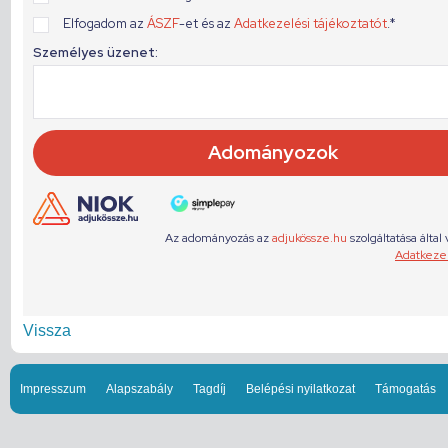
Vissza
Impresszum
Alapszabály
Tagdíj
Belépési nyilatkozat
Támogatás