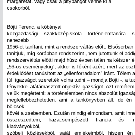
margarétát, vagy csak a pitypangot venné ki a
csokorból.
Böjti Ferenc, a kőbányai
közgazdasági szakközépiskola történelemtanára 
nehezebb
1956-ot tanítani, mint a rendszerváltás előtt. Elsősorban
tanítjuk, míg korábban rendszerint „nem jutottunk el addi
rendszerváltás előtti majd húsz évben talán ha kétszer é
„56-os eseményekig”, akkor is főként azért, mert az osz
érdeklődést tanúsított az „ellenforradalom” iránt. Tőlem
túli igazságot szerették volna tudni – mondja Böjti -, a 
tényekkel alátámasztott objektív igazságot. Azt remélem,
velük megértetni: a történelemben nincs abszolút igazsá
megfellebbezhetetlen, ami a tankönyvben áll, de é
bölcsek
kövét a zsebemben. Ezután mindig elmondtam, amit inn
összeszedtem, hazacsempészett francia és m
kiadványokból,
szóbeli közlésekből, saját emlékeimből, hiszen é