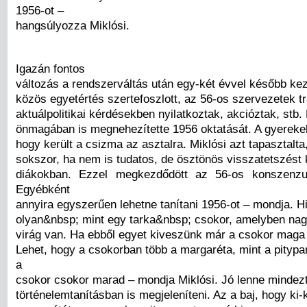
1956-ot –
hangsúlyozza Miklósi.
Igazán fontos
változás a rendszerváltás után egy-két évvel később kez
közös egyetértés szertefoszlott, az 56-os szervezetek 
aktuálpolitikai kérdésekben nyilatkoztak, akcióztak, stb.
önmagában is megnehezítette 1956 oktatását. A gyereke
hogy került a csizma az asztalra. Miklósi azt tapasztalta
sokszor, ha nem is tudatos, de ösztönös visszatetszést k
diákokban. Ezzel megkezdődött az 56-os konszenzu
Egyébként
annyira egyszerűen lehetne tanítani 1956-ot – mondja. 
olyan&nbsp; mint egy tarka&nbsp; csokor, amelyben nag
virág van. Ha ebből egyet kiveszünk már a csokor maga i
Lehet, hogy a csokorban több a margaréta, mint a pitypa
a
csokor csokor marad – mondja Miklósi. Jó lenne mindez
történelemtanításban is megjeleníteni. Az a baj, hogy ki-