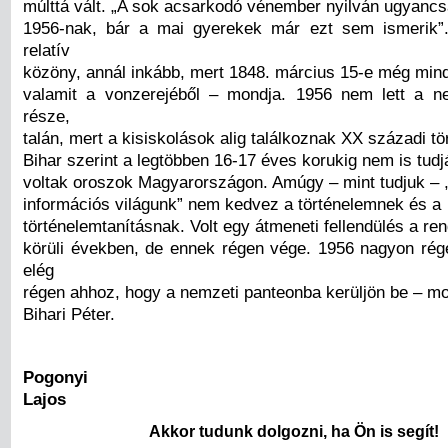
múlttá vált. „A sok acsarkodó vénember nyilván ugyancsa
1956-nak, bár a mai gyerekek már ezt sem ismerik”
relatív
közöny, annál inkább, mert 1848. március 15-e még min
valamit a vonzerejéből – mondja. 1956 nem lett a n
része,
talán, mert a kisiskolások alig találkoznak XX századi t
Bihar szerint a legtöbben 16-17 éves korukig nem is tudjá
voltak oroszok Magyarországon. Amúgy – mint tudjuk – 
információs világunk” nem kedvez a történelemnek és a
történelemtanításnak. Volt egy átmeneti fellendülés a re
körüli években, de ennek régen vége. 1956 nagyon rég
elég
régen ahhoz, hogy a nemzeti panteonba kerüljön be – mo
Bihari Péter.
Pogonyi
Lajos
Akkor tudunk dolgozni, ha Ön is segít!