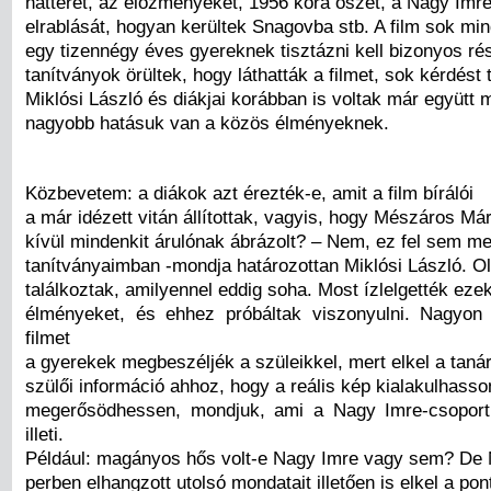
hátteret, az előzményeket, 1956 kora őszét, a Nagy Imr
elrablását, hogyan kerültek Snagovba stb. A film sok min
egy tizennégy éves gyereknek tisztázni kell bizonyos rés
tanítványok örültek, hogy láthatták a filmet, sok kérdést t
Miklósi László és diákjai korábban is voltak már együtt
nagyobb hatásuk van a közös élményeknek.
Közbevetem: a diákok azt érezték-e, amit a film bírálói
a már idézett vitán állítottak, vagyis, hogy Mészáros M
kívül mindenkit árulónak ábrázolt? – Nem, ez fel sem me
tanítványaimban -mondja határozottan Miklósi László. Ol
találkoztak, amilyennel eddig soha. Most ízlelgették eze
élményeket, és ehhez próbáltak viszonyulni. Nagyon
filmet
a gyerekek megbeszéljék a szüleikkel, mert elkel a tanár
szülői információ ahhoz, hogy a reális kép kialakulhasso
megerősödhessen, mondjuk, ami a Nagy Imre-csoport
illeti.
Például: magányos hős volt-e Nagy Imre vagy sem? De
perben elhangzott utolsó mondatait illetően is elkel a pon