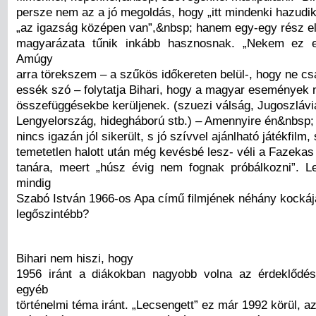
persze nem az a jó megoldás, hogy „itt mindenki hazudi
„az igazság középen van”,&nbsp; hanem egy-egy rész 
magyarázata tűnik inkább hasznosnak. „Nekem ez ed
Amúgy
arra törekszem – a szűkös időkereten belül-, hogy ne c
essék szó – folytatja Bihari, hogy a magyar események
összefüggésekbe kerüljenek. (szuezi válság, Jugoszlávi
Lengyelország, hidegháború stb.) – Amennyire én&nbsp;
nincs igazán jól sikerült, s jó szívvel ajánlható játékfilm,
temetetlen halott után még kevésbé lesz- véli a Fazeka
tanára, meert „húsz évig nem fognak próbálkozni”. 
mindig
Szabó István 1966-os Apa című filmjének néhány kockáj
legőszintébb?
Bihari nem hiszi, hogy
1956 iránt a diákokban nagyobb volna az érdeklődés
egyéb
történelmi téma iránt. „Lecsengett” ez már 1992 körül, a