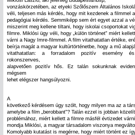
Miklósi László, aki jelenleg Budapest&nbsp;
vonzáskörzetében, az etyeki Szőlőszem Általános Iskolá
véli, teljesen más kérdés, hogy mit kezdenek a filmmel a 
pedagógiai kérdés. Semmiképp sem ért egyet azzal a vé
miszerint meg kellene tiltani, hogy iskolai csoportokat v
filmre. Miklósi ügy véli, hogy „külön történet” miért kellet
várni a Nagy Imre-filmmel. A film vitathatatlan értéke, er
beírja magát a magyar kultúrtörténetbe, hogy a mű alapj
vitathatatlan: a forradalom pozitív esemény 
rokonszenves,
alapvetően pozitív hős. Ez talán sokunknak evide
mégsem
lehet elégszer hangsúlyozni.
A
következő kérdésem úgy szólt, hogy milyen ma az a tár
amelybe a film „berobbant”? Talán ezzel is jobban közelí
problémához, miért kellett a filmre másfél évtizedet várn
mondja Miklósi, a magyar társadalom viszonya megválto
Komolyabb kutatást is megérne, hogy miért történt ez íg