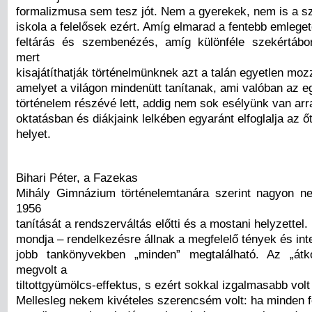
formalizmusa sem tesz jót. Nem a gyerekek, nem is a s
iskola a felelősek ezért. Amíg elmarad a fentebb emlegete
feltárás és szembenézés, amíg különféle szekértáboro
mert
kisajátíthatják történelmünknek azt a talán egyetlen moz
amelyet a világon mindenütt tanítanak, ami valóban az 
történelem részévé lett, addig nem sok esélyünk van arr
oktatásban és diákjaink lelkében egyaránt elfoglalja az őt
helyet.
Bihari Péter, a Fazekas
Mihály Gimnázium történelemtanára szerint nagyon n
1956
tanítását a rendszerváltás előtti és a mostani helyzettel.
mondja – rendelkezésre állnak a megfelelő tények és inte
jobb tankönyvekben „minden” megtalálható. Az „átk
megvolt a
tiltottgyümölcs-effektus, s ezért sokkal izgalmasabb volt
Mellesleg nekem kivételes szerencsém volt: ha minden 