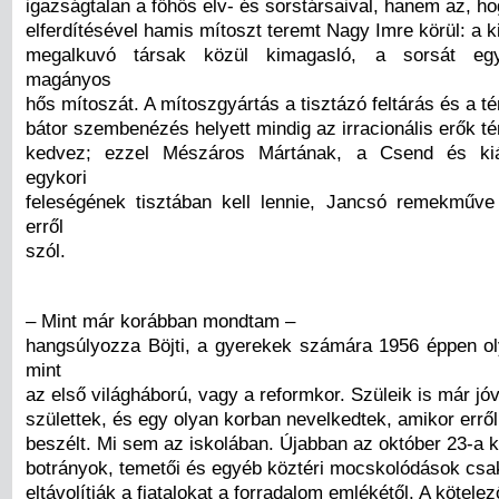
igazságtalan a főhős elv- és sorstársaival, hanem az, h
elferdítésével hamis mítoszt teremt Nagy Imre körül: a 
megalkuvó társak közül kimagasló, a sorsát egye
magányos
hős mítoszát. A mítoszgyártás a tisztázó feltárás és a t
bátor szembenézés helyett mindig az irracionális erők t
kedvez; ezzel Mészáros Mártának, a Csend és kiá
egykori
feleségének tisztában kell lennie, Jancsó remekműv
erről
szól.
– Mint már korábban mondtam –
hangsúlyozza Böjti, a gyerekek számára 1956 éppen ol
mint
az első világháború, vagy a reformkor. Szüleik is már jó
születtek, és egy olyan korban nevelkedtek, amikor errő
beszélt. Mi sem az iskolában. Újabban az október 23-a k
botrányok, temetői és egyéb köztéri mocskolódások cs
eltávolítják a fiatalokat a forradalom emlékétől. A kötel