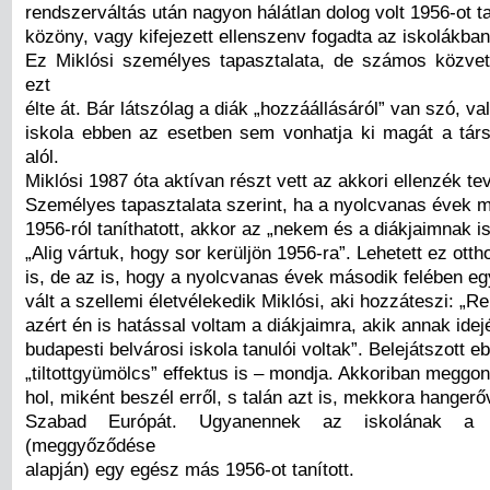
rendszerváltás után nagyon hálátlan dolog volt 1956-ot t
közöny, vagy kifejezett ellenszenv fogadta az iskolákban
Ez Miklósi személyes tapasztalata, de számos közvetl
ezt
élte át. Bár látszólag a diák „hozzáállásáról” van szó, va
iskola ebben az esetben sem vonhatja ki magát a tár
alól.
Miklósi 1987 óta aktívan részt vett az akkori ellenzék 
Személyes tapasztalata szerint, ha a nyolcvanas évek m
1956-ról taníthatott, akkor az „nekem és a diákjaimnak is
„Alig vártuk, hogy sor kerüljön 1956-ra”. Lehetett ez otth
is, de az is, hogy a nyolcvanas évek második felében e
vált a szellemi életvélekedik Miklósi, aki hozzáteszi: „
azért én is hatással voltam a diákjaimra, akik annak ide
budapesti belvárosi iskola tanulói voltak”. Belejátszott e
„tiltottgyümölcs” effektus is – mondja. Akkoriban meggo
hol, miként beszél erről, s talán azt is, mekkora hangerőv
Szabad Európát. Ugyanennek az iskolának a 
(meggyőződése
alapján) egy egész más 1956-ot tanított.