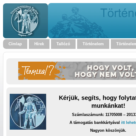
Címlap
Hírek
Tallózó
Történelem
Történele
Kérjük, segíts, hogy folyt
munkánkat!
Számlaszámunk: 11705008 – 2013
A támogatás bankkártyával
itt lehe
Nagyon köszönjük.