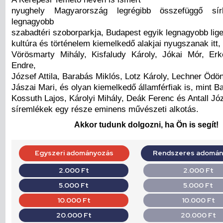
nyughely Magyarország legrégibb összefüggő sírk
legnagyobb
szabadtéri szoborparkja, Budapest egyik legnagyobb lig
kultúra és történelem kiemelkedő alakjai nyugszanak itt,
Vörösmarty Mihály, Kisfaludy Károly, Jókai Mór, Er
Endre,
József Attila, Barabás Miklós, Lotz Károly, Lechner Ödön
Jászai Mari, és olyan kiemelkedő államférfiak is, mint B
Kossuth Lajos, Károlyi Mihály, Deák Ferenc és Antall Jó
síremlékek egy része eminens művészeti alkotás.
Akkor tudunk dolgozni, ha Ön is segít!