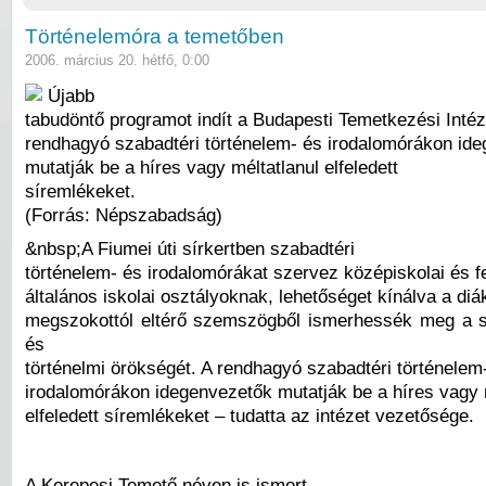
Történelemóra a temetőben
2006. március 20. hétfő, 0:00
Újabb
tabudöntő programot indít a Budapesti Temetkezési Intéz
rendhagyó szabadtéri történelem- és irodalomórákon id
mutatják be a híres vagy méltatlanul elfeledett
síremlékeket.
(Forrás: Népszabadság)
&nbsp;A Fiumei úti sírkertben szabadtéri
történelem- és irodalomórákat szervez középiskolai és f
általános iskolai osztályoknak, lehetőséget kínálva a di
megszokottól eltérő szemszögből ismerhessék meg a sír
és
történelmi örökségét. A rendhagyó szabadtéri történelem
irodalomórákon idegenvezetők mutatják be a híres vagy 
elfeledett síremlékeket – tudatta az intézet vezetősége.
A Kerepesi Temető néven is ismert