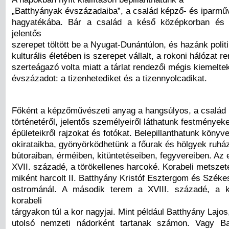
„Batthyányak évszázadaiba”, a család képző- és iparmű
hagyatékába. Bár a család a késő középkorban és 
jelentős
szerepet töltött be a Nyugat-Dunántúlon, és hazánk politi
kulturális életében is szerepet vállalt, a rokoni hálózat r
szerteágazó volta miatt a tárlat rendezői mégis kiemelte
évszázadot: a tizenhetediket és a tizennyolcadikat.
Főként a képzőművészeti anyag a hangsúlyos, a család
történetéről, jelentős személyeiről láthatunk festményeke
épületeikről rajzokat és fotókat. Belepillanthatunk könyv
okirataikba, gyönyörködhetünk a főurak és hölgyek ruhá
bútoraiban, érméiben, kitüntetéseiben, fegyvereiben. Az 
XVII. századé, a törökellenes harcoké. Korabeli metszete
miként harcolt II. Batthyány Kristóf Esztergom és Széke
ostrománál. A második terem a XVIII. századé, a 
korabeli
tárgyakon túl a kor nagyjai. Mint például Batthyány Lajos,
utolsó nemzeti nádorként tartanak számon. Vagy Ba