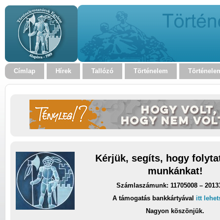
Címlap
Hírek
Tallózó
Történelem
Történele
Kérjük, segíts, hogy folyt
munkánkat!
Számlaszámunk: 11705008 – 2013
A támogatás bankkártyával
itt lehe
Nagyon köszönjük.