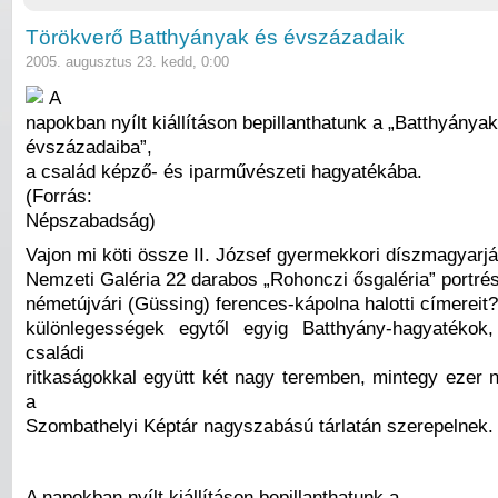
Törökverő Batthyányak és évszázadaik
2005. augusztus 23. kedd, 0:00
A
napokban nyílt kiállításon bepillanthatunk a „Batthyányak
évszázadaiba”,
a család képző- és iparművészeti hagyatékába.
(Forrás:
Népszabadság)
Vajon mi köti össze II. József gyermekkori díszmagyarjá
Nemzeti Galéria 22 darabos „Rohonczi ősgaléria” portrés
németújvári (Güssing) ferences-kápolna halotti címereit? 
különlegességek egytől egyig Batthyány-hagyatéko
családi
ritkaságokkal együtt két nagy teremben, mintegy ezer 
a
Szombathelyi Képtár nagyszabású tárlatán szerepelnek.
A napokban nyílt kiállításon bepillanthatunk a