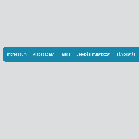
Impresszum
Alapszabály
Tagdíj
Belépési nyilatkozat
Támogatás