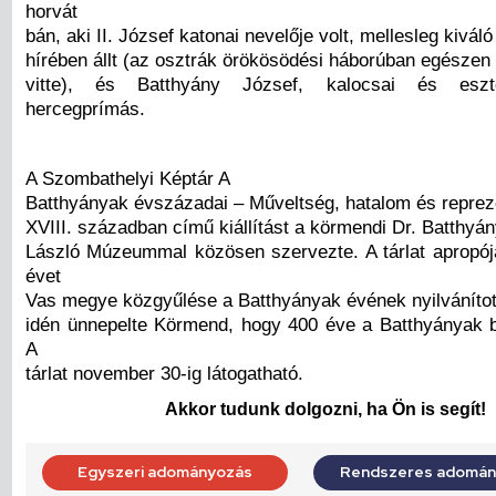
horvát
bán, aki II. József katonai nevelője volt, mellesleg kivál
hírében állt (az osztrák örökösödési háborúban egészen
vitte), és Batthyány József, kalocsai és eszt
hercegprímás.
A Szombathelyi Képtár A
Batthyányak évszázadai – Műveltség, hatalom és repreze
XVIII. században című kiállítást a körmendi Dr. Batthyá
László Múzeummal közösen szervezte. A tárlat apropój
évet
Vas megye közgyűlése a Batthyányak évének nyilvánítot
idén ünnepelte Körmend, hogy 400 éve a Batthyányak bi
A
tárlat november 30-ig látogatható.
Akkor tudunk dolgozni, ha Ön is segít!