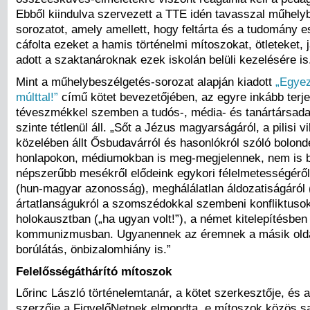
Ebből kiindulva szervezett a TTE idén tavasszal műhely
sorozatot, amely amellett, hogy feltárta és a tudomány 
cáfolta ezeket a hamis történelmi mítoszokat, ötleteket, 
adott a szaktanároknak ezek iskolán belüli kezelésére is
Mint a műhelybeszélgetés-sorozat alapján kiadott
„Egyez
múlttal!”
című kötet bevezetőjében, az egyre inkább terj
téveszmékkel szemben a tudós-, média- és tanártársad
szinte tétlenül áll. „Sőt a Jézus magyarságáról, a pilisi v
közelében állt Ősbudavárról és hasonlókról szóló bolon
honlapokon, médiumokban is meg-megjelennek, nem is 
népszerűbb mesékről elődeink egykori félelmetességéről 
(hun-magyar azonosság), meghálálatlan áldozatiságáról (
ártatlanságukról a szomszédokkal szembeni konfliktuso
holokausztban („ha ugyan volt!”), a német kitelepítésben
kommunizmusban. Ugyanennek az éremnek a másik olda
borúlátás, önbizalomhiány is.”
Felelősségáthárító mítoszok
Lőrinc László történelemtanár, a kötet szerkesztője, és 
szerzője a FigyelőNetnek elmondta, e mítoszok közös s