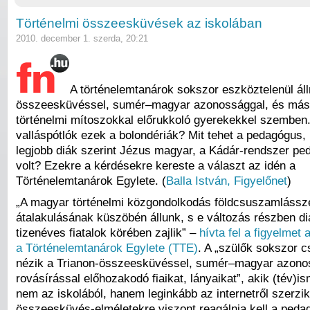
Történelmi összeesküvések az iskolában
2010. december 1. szerda, 20:21
A történelemtanárok sokszor eszköztelenül áll
összeesküvéssel, sumér–magyar azonossággal, és más
történelmi mítoszokkal előrukkoló gyerekekkel szemben
valláspótlók ezek a bolondériák? Mit tehet a pedagógus, h
legjobb diák szerint Jézus magyar, a Kádár-rendszer pe
volt? Ezekre a kérdésekre kereste a választ az idén a
Történelemtanárok Egylete. (
Balla István, Figyelőnet
)
„A magyar történelmi közgondolkodás földcsuszamlássz
átalakulásának küszöbén állunk, s e változás részben di
tizenéves fiatalok körében zajlik” –
hívta fel a figyelmet
a Történelemtanárok Egylete (TTE)
. A „szülők sokszor c
nézik a Trianon-összeesküvéssel, sumér–magyar azono
rovásírással előhozakodó fiaikat, lányaikat”, akik (tév)is
nem az iskolából, hanem leginkább az internetről szerzik
összeesküvés-elméletekre viszont reagálnia kell a ped