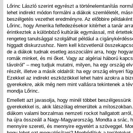
Lőrinc László szerint egyrészt a történelemtanítás nor
lehet indirekt módon formálni a diákok szemléletét, más
beszélgetés vezethet eredményre. Az előbbire példaként 
Lőrinc, hogy Amerika felfedezésekor kitérhet a tanár arr
érintkeztek a különböző kultúrák egymással, mit értettek 
rengeteg tanulsággal szolgálhat például a cigánykérdéss
higgadt diskurzushoz. Nem kell közvetlenül összekapcsol
de a diákok tudnak esetleg asszociálni arra, hogy hogyan
romák minket, és mi őket. Vagy az algériai háború kapcs
távolról” – meg tudjuk mutatni, milyen, ha egy ország elv
részét, illetve a másik oldalról: ha egy ország elnyeri fü
Ezekkel az indirekt eszközökkel lehet hatni azokra a bi
gyerekekre, akik még nem mint vallásra tekintenek a tév
mondja Lőrinc.
Emellett azt javasolja, hogy minél többet beszélgessünk
gyerekekkel is, akik látszólag elmerültek a mítoszokban
diákom valami borzalmas nemzeti rockot hallgatott arról,
ha újra összeáll a Nagy-Magyarország. Mondta a srác, h
mennyire szereti, és mennyire egyetért a szöveggel. Mo
hogy lehet ezt megvalósítani? Meghódítjuk a területeket 