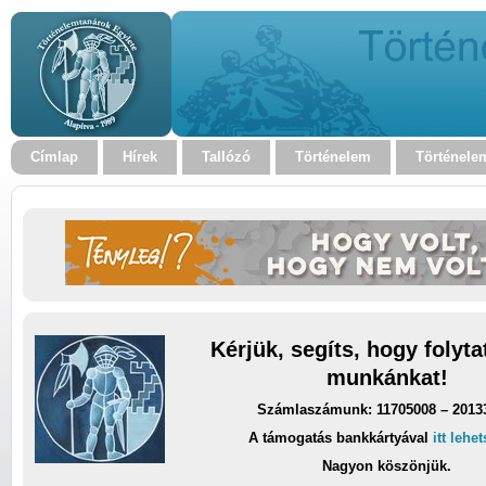
Címlap
Hírek
Tallózó
Történelem
Történele
Kérjük, segíts, hogy folyt
munkánkat!
Számlaszámunk: 11705008 – 2013
A támogatás bankkártyával
itt lehe
Nagyon köszönjük.