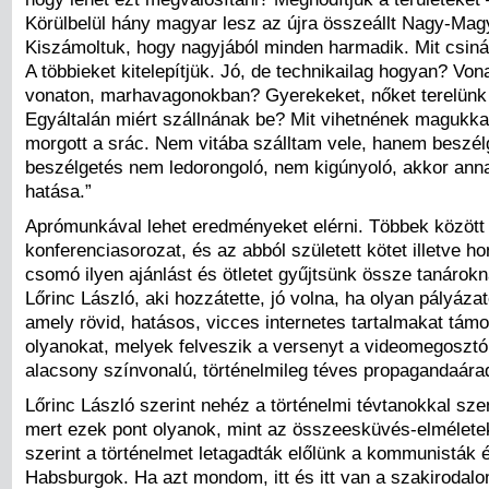
Körülbelül hány magyar lesz az újra összeállt Nagy-Ma
Kiszámoltuk, hogy nagyjából minden harmadik. Mit csiná
A többieket kitelepítjük. Jó, de technikailag hogyan? Vo
vonaton, marhavagonokban? Gyerekeket, nőket terelünk
Egyáltalán miért szállnának be? Mit vihetnének magukka
morgott a srác. Nem vitába szálltam vele, hanem beszél
beszélgetés nem ledorongoló, nem kigúnyoló, akkor anna
hatása.”
Aprómunkával lehet eredményeket elérni. Többek között a
konferenciasorozat, és az abból született kötet illetve h
csomó ilyen ajánlást és ötletet gyűjtsünk össze tanárok
Lőrinc László, aki hozzátette, jó volna, ha olyan pályázat
amely rövid, hatásos, vicces internetes tartalmakat tám
olyanokat, melyek felveszik a versenyt a videomegoszt
alacsony színvonalú, történelmileg téves propagandaárad
Lőrinc László szerint nehéz a történelmi tévtanokkal sze
mert ezek pont olyanok, mint az összeesküvés-elméletek
szerint a történelmet letagadták előlünk a kommunisták 
Habsburgok. Ha azt mondom, itt és itt van a szakirodal