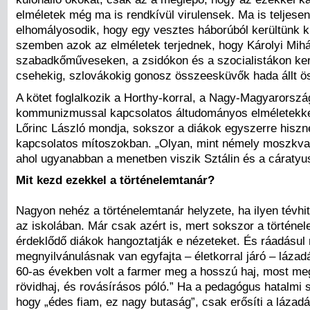
elméletek még ma is rendkívül virulensek. Ma is teljesen
elhomályosodik, hogy egy vesztes háborúból kerültünk ki
szemben azok az elméletek terjednek, hogy Károlyi Mihá
szabadkőműveseken, a zsidókon és a szocialistákon ker
csehekig, szlovákokig gonosz összeesküvők hada állt ö
A kötet foglalkozik a Horthy-korral, a Nagy-Magyarorszá
kommunizmussal kapcsolatos áltudományos elméletekkel
Lőrinc László mondja, sokszor a diákok egyszerre hiszn
kapcsolatos mítoszokban. „Olyan, mint némely moszkvai
ahol ugyanabban a menetben viszik Sztálin és a cáratyus
Mit kezd ezekkel a történelemtanár?
Nagyon nehéz a történelemtanár helyzete, ha ilyen tévhit
az iskolában. Már csak azért is, mert sokszor a történel
érdeklődő diákok hangoztatják e nézeteket. És ráadásul 
megnyilvánulásnak van egyfajta – életkorral járó – lázadá
60-as években volt a farmer meg a hosszú haj, most me
rövidhaj, és rovásírásos póló.” Ha a pedagógus hatalmi sz
hogy „édes fiam, ez nagy butaság”, csak erősíti a lázadá