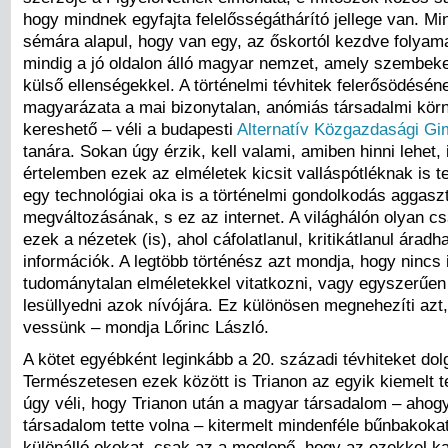
hogy mindnek egyfajta felelősségáthárító jellege van. Mi
sémára alapul, hogy van egy, az őskortól kezdve folyam
mindig a jó oldalon álló magyar nemzet, amely szembeke
külső ellenségekkel. A történelmi tévhitek felerősödésé
magyarázata a mai bizonytalan, anómiás társadalmi kör
kereshető – véli a budapesti
Alternatív Közgazdasági G
tanára. Sokan úgy érzik, kell valami, amiben hinni lehet, 
értelemben ezek az elméletek kicsit valláspótléknak is t
egy technológiai oka is a történelmi gondolkodás aggasz
megváltozásának, s ez az internet. A világhálón olyan c
ezek a nézetek (is), ahol cáfolatlanul, kritikátlanul áradh
információk. A legtöbb történész azt mondja, hogy nincs i
tudománytalan elméletekkel vitatkozni, vagy egyszerűen
lesüllyedni azok nívójára. Ez különösen megnehezíti azt,
vessünk – mondja Lőrinc László.
A kötet egyébként leginkább a 20. századi tévhiteket dol
Természetesen ezek között is Trianon az egyik kiemelt te
úgy véli, hogy Trianon után a magyar társadalom – aho
társadalom tette volna – kitermelt mindenféle bűnbakokat
különálló okokat, csak az a meglepő, hogy az ezekkel k