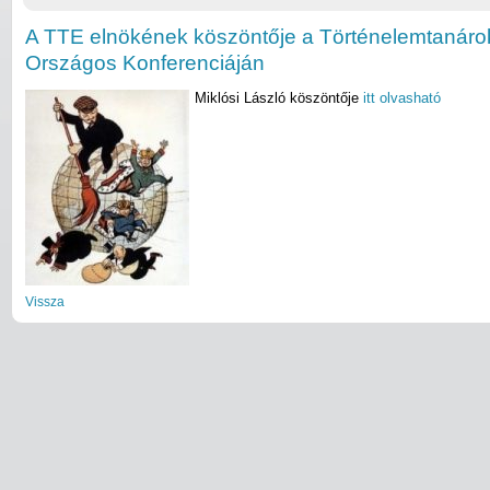
A TTE elnökének köszöntője a Történelemtanárok
Országos Konferenciáján
Miklósi László köszöntője
itt olvasható
Vissza