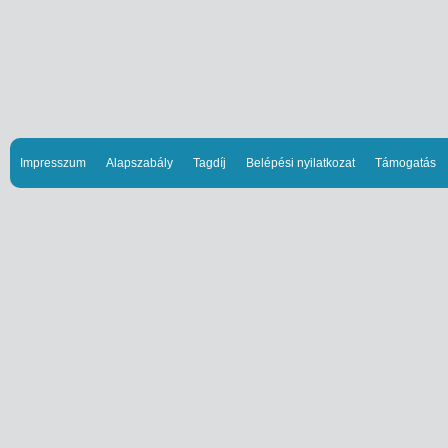
Impresszum
Alapszabály
Tagdíj
Belépési nyilatkozat
Támogatás