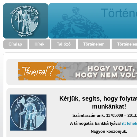
Címlap
Hírek
Tallózó
Történelem
Történele
Kérjük, segíts, hogy folyt
munkánkat!
Számlaszámunk: 11705008 – 2013
A támogatás bankkártyával
itt lehe
Nagyon köszönjük.