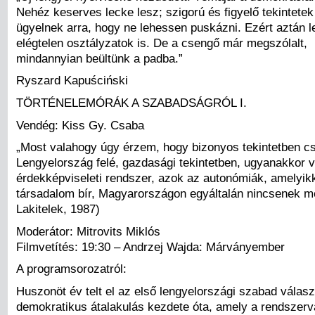
Nehéz keserves lecke lesz; szigorú és figyelő tekintetek
ügyelnek arra, hogy ne lehessen puskázni. Ezért aztán 
elégtelen osztályzatok is. De a csengő már megszólalt,
mindannyian beültünk a padba.”
Ryszard Kapuściński
TÖRTÉNELEMÓRÁK A SZABADSÁGRÓL I.
Vendég: Kiss Gy. Csaba
„Most valahogy úgy érzem, hogy bizonyos tekintetben c
Lengyelország felé, gazdasági tekintetben, ugyanakkor v
érdekképviseleti rendszer, azok az autonómiák, amelyikk
társadalom bír, Magyarországon egyáltalán nincsenek m
Lakitelek, 1987)
Moderátor: Mitrovits Miklós
Filmvetítés: 19:30 – Andrzej Wajda: Márványember
A programsorozatról:
Huszonöt év telt el az első lengyelországi szabad válas
demokratikus átalakulás kezdete óta, amely a rendszerv