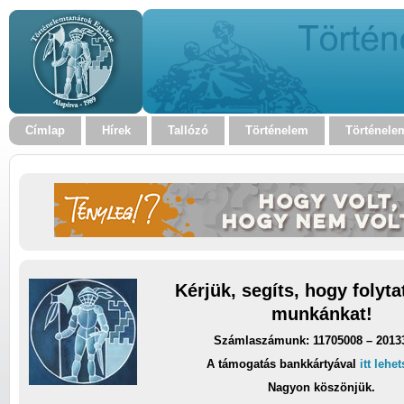
Címlap
Hírek
Tallózó
Történelem
Történele
Kérjük, segíts, hogy folyt
munkánkat!
Számlaszámunk: 11705008 – 2013
A támogatás bankkártyával
itt lehe
Nagyon köszönjük.