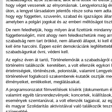
hogy véget vessenek az elnyomásnak. Lengyelország éle
úton, a lengyel társadalom jelentős része soha nem adta 
hogy egy független, szuverén, szabad és igazságos álla
amelyben a polgári jogokat és az emberi méltóságot tiszt
De nem feledhetjük, hogy milyen árat fizettünk mindanny
függetlenségért, mint ahogy nem feledkezhetünk meg arr
szabadság nem tart örökké, nem állandó állapot, ki kell
kell érte harcolni. Éppen ezért demokráciánk legféltetteb
szabadságunkat óvni, védeni kell.
Az egész éven át tartó, Történelemórák a szabadságról
történelmi találkozók keretében, a volt ellenzék egykori 
értelmiségiek, történészek, polonisták, valamint Lengyel
történetével foglalkozó szakemberek-kutatók osztják me
élményeiket, emlékeiket, meglátásaikat.
A programsorozatot filmvetítések kísérik (dokumentum és
valamint egyéb társrendezvények; koncertek, kiállítások,
események szemtanúival, a volt ellenzék tagjaival, az eg
és magyar Szolidaritás aktivistáival való találkozók tes
színesebbé.