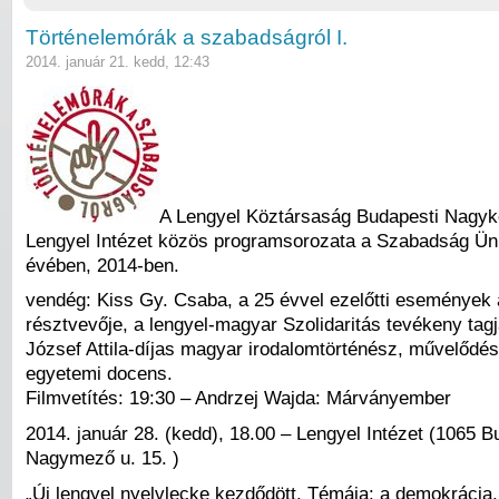
Történelemórák a szabadságról I.
2014. január 21. kedd, 12:43
A Lengyel Köztársaság Budapesti Nagyk
Lengyel Intézet közös programsorozata a Szabadság Ü
évében, 2014-ben.
vendég: Kiss Gy. Csaba, a 25 évvel ezelőtti események 
résztvevője, a lengyel-magyar Szolidaritás tevékeny tagj
József Attila-díjas magyar irodalomtörténész, művelődés
egyetemi docens.
Filmvetítés: 19:30 – Andrzej Wajda: Márványember
2014. január 28. (kedd), 18.00 – Lengyel Intézet (1065 B
Nagymező u. 15. )
„Új lengyel nyelvlecke kezdődött. Témája: a demokrácia.