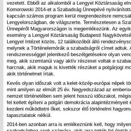
vezetett. Ebből az alkalomból a Lengyel Köztársaság eln
Komorowski 2014-et a Szabadság Ünnepévé nyilvánított
kapcsán számos program kerül megrendezésre nemcsa
Lengyelországban, de világszerte. Természetesen a Sz
Ünnepéről Magyarországon is megemlékezünk. Az egyik
esemény a Lengyel Köztársaság Budapesti Nagykövetsé
Lengyel Intézet közös, 12 találkozóból álló rendezvényso
melynek a Történelemórák a szabadságról címet adtuk. 
rendszerességgel jelentkező beszélgetésekre olyan ven
meg, akik szemtanúi vagy aktív részesei voltak e szabad
harcnak, akik maguk is kivették részüket a polgárjogi 
akik történelmet írtak.
Kevés olyan időszak volt a kelet-közép-európai népek tö
mint amilyen az elmúlt 25 év. Negyedszázad az emberis
nemzet történetében sem jelent hosszú időszakot, mégis 
fel kellett építeni a polgári demokrácia alapintézményeit é
kezdeni működtetni őket, sokszor élő történelmi hagyo
tapasztalatok nélkül.
2014-ben azonban arra is emlékeznünk kell, hogy milyen 
szabadsághoz azok számára, akik arra tették fel életük j