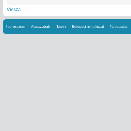
Vissza
Impresszum
Alapszabály
Tagdíj
Belépési nyilatkozat
Támogatás