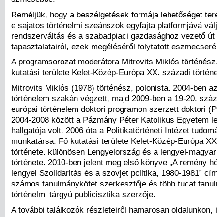
Reméljük, hogy a beszélgetések formája lehetőséget ter
e sajátos történelmi szeánszok egyfajta platformjává vál
rendszerváltás és a szabadpiaci gazdasághoz vezető út
tapasztalatairól, ezek megéléséről folytatott eszmecser
A programsorozat moderátora Mitrovits Miklós történész
kutatási területe Kelet-Közép-Európa XX. századi történe
Mitrovits Miklós (1978) történész, polonista. 2004-ben 
történelem szakán végzett, majd 2009-ben a 19-20. száza
európai történelem doktori programon szerzett doktori (P
2004-2008 között a Pázmány Péter Katolikus Egyetem l
hallgatója volt. 2006 óta a Politikatörténeti Intézet tudo
munkatársa. Fő kutatási területe Kelet-Közép-Európa XX
története, különösen Lengyelország és a lengyel-magyar
története. 2010-ben jelent meg első könyve „A remény h
lengyel Szolidaritás és a szovjet politika, 1980-1981” c
számos tanulmánykötet szerkesztője és több tucat tanu
történelmi tárgyú publicisztika szerzője.
A további találkozók részleteiről hamarosan oldalunkon, i