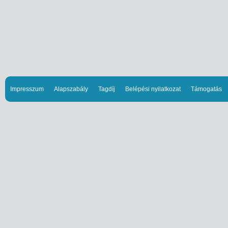
Impresszum
Alapszabály
Tagdíj
Belépési nyilatkozat
Támogatás