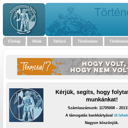
Címlap
Hírek
Tallózó
Történelem
Történele
Kérjük, segíts, hogy folyt
munkánkat!
Számlaszámunk: 11705008 – 2013
A támogatás bankkártyával
itt lehe
Nagyon köszönjük.