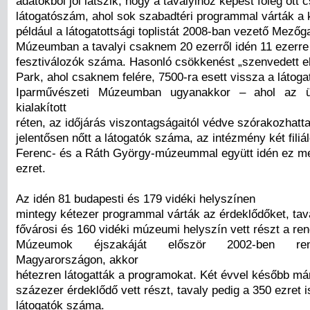
adatokból jól látszik, hogy a tavalyihoz képest főleg ott 
látogatószám, ahol sok szabadtéri programmal várták a 
például a látogatottsági toplistát 2008-ban vezető Mező
Múzeumban a tavalyi csaknem 20 ezerről idén 11 ezerre
fesztiválozók száma. Hasonló csökkenést „szenvedett el”
Park, ahol csaknem felére, 7500-ra esett vissza a látog
Iparművészeti Múzeumban ugyanakkor – ahol az ü
kialakított
réten, az időjárás viszontagságaitól védve szórakozhatt
jelentősen nőtt a látogatók száma, az intézmény két filiá
Ferenc- és a Ráth György-múzeummal együtt idén ez me
ezret.
Az idén 81 budapesti és 179 vidéki helyszínen
mintegy kétezer programmal várták az érdeklődőket, tav
fővárosi és 160 vidéki múzeumi helyszín vett részt a re
Múzeumok éjszakáját először 2002-ben re
Magyarországon, akkor
hétezren látogatták a programokat. Két évvel később m
százezer érdeklődő vett részt, tavaly pedig a 350 ezret 
látogatók száma.