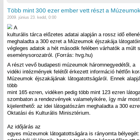
Több mint 300 ezer ember vett részt a Múzeumo
2009. június 23. kedd, 0:00
A
kulturális tárca előzetes adatai alapján a rossz idő ellené
meghaladta a 300 ezret a Múzeumok éjszakája látogató
végleges adatok a hét második felében várhatók a múlt 
eseménysorozatról. (Forrás: hvg.hu)
A részt vevő budapesti múzeumok háromnegyedétől, a
vidéki intézmények felétől érkezett információ hétfőn kor
Múzeumok éjszakájának látogatottságáról. Ennek alapj
több
mint 165 ezren, vidéken pedig több mint 123 ezren látoga
szombaton a rendezvények valamelyikére, így már most
kijelenthető: az idei látogatószám meghaladta a 300 ezre
Oktatási és Kulturális Minisztérium.
Az időjárás az
egyes múzeumok látogatottságára is rányomta bélyegét: 