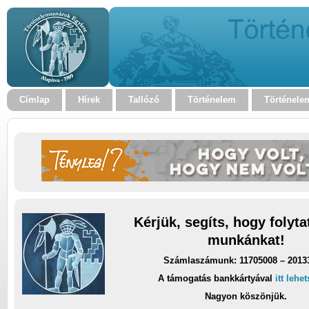
Címlap
Hírek
Tallózó
Történelem
Történele
Kérjük, segíts, hogy folyt
munkánkat!
Számlaszámunk: 11705008 – 2013
A támogatás bankkártyával
itt lehe
Nagyon köszönjük.