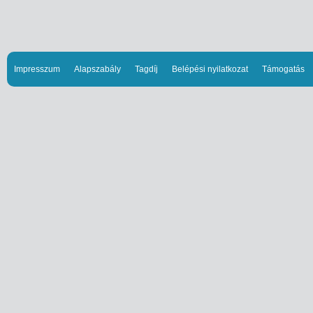
Impresszum
Alapszabály
Tagdíj
Belépési nyilatkozat
Támogatás