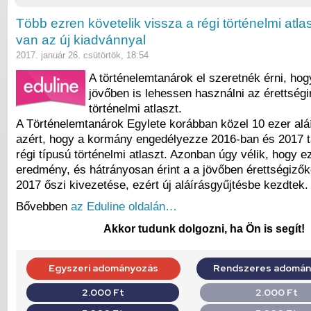
Több ezren követelik vissza a régi történelmi atla
van az új kiadvánnyal
2017. január 26. csütörtök, 18:54
A történelemtanárok el szeretnék érni, hog
jövőben is lehessen használni az érettségi
történelmi atlaszt.
A Történelemtanárok Egylete korábban közel 10 ezer aláí
azért, hogy a kormány engedélyezze 2016-ban és 2017 t
régi típusú történelmi atlaszt. Azonban úgy vélik, hogy 
eredmény, és hátrányosan érint a a jövőben érettségizőke
2017 őszi kivezetése, ezért új aláírásgyűjtésbe kezdtek.
Bővebben
az Eduline oldalán…
Akkor tudunk dolgozni, ha Ön is segít!