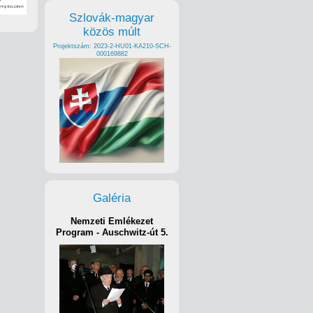
Szlovák-magyar
közös múlt
Projektszám: 2023-2-HU01-KA210-SCH-
000169882
Galéria
Nemzeti Emlékezet
Program - Auschwitz-út 5.