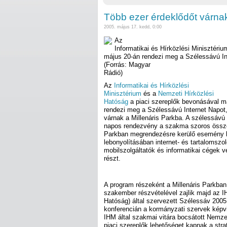
Több ezer érdeklődőt várna
2005. május 17. kedd, 0:00
Az
Informatikai és Hírközlési Minisztéri
május 20-án rendezi meg a Szélessávú In
(Forrás: Magyar
Rádió)
Az
Informatikai és Hírközlési
Minisztérium
és a
Nemzeti Hírközlési
Hatóság
a piaci szereplők bevonásával m
rendezi meg a Szélessávú Internet Napot,
várnak a Millenáris Parkba. A szélessávú
napos rendezvény a szakma szoros összefo
Parkban megrendezésre kerülő esemény 
lebonyolításában internet- és tartalomszo
mobilszolgáltatók és informatikai cégek 
részt.
A program részeként a Millenáris Parkba
szakember részvételével zajlik majd az 
Hatóság) által szervezett Szélessáv 2005
konferencián a kormányzati szervek képvi
IHM által szakmai vitára bocsátott Nemze
piaci szereplők lehetőséget kapnak a stra