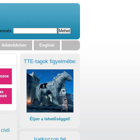
eresés:
Adatvédelem
English
TTE-tagok figyelmébe:
Éljen a lehetőséggel!
civil
Iratkozzon fel