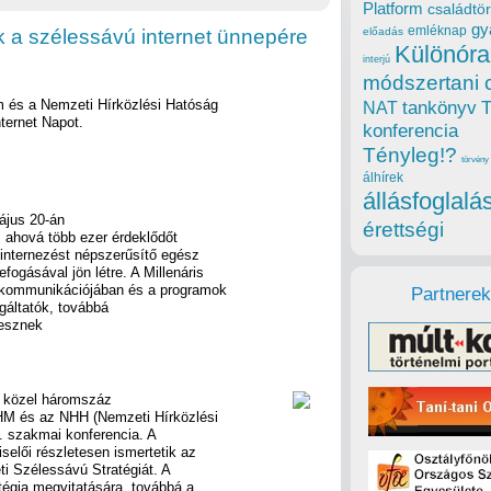
Platform
családtör
gy
emléknap
k a szélessávú internet ünnepére
előadás
Különóra
interjú
módszertani 
um és a Nemzeti Hírközlési Hatóság
tankönyv
NAT
ternet Napot.
konferencia
Tényleg!?
törvény
álhírek
állásfoglalá
ájus 20-án
érettségi
 ahová több ezer érdeklődőt
 internezést népszerűsítő egész
gásával jön létre. A Millenáris
kommunikációjában és a programok
Partnerek
lgáltatók, továbbá
vesznek
n közel háromszáz
IHM és az NHH (Nemzeti Hírközlési
. szakmai konferencia. A
selői részletesen ismertetik az
ti Szélessávú Stratégiát. A
tégia megvitatására, továbbá a