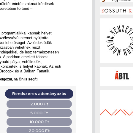
ületét érintő szakmai kérdések –
eretében történő –
t programjaikkal kapnak helyet
élessávú internet nyújtotta
si lehetőséget. Az érdeklődők
utazásban vehetnek részt,
endégekkel, de lesz természetesen
s. A parkban emellett többek
yautó-pálya, vetélkedők,
oncertek is helyet kapnak. Az esti
 Ördögök és a Balkan Fanatik.
lgozni, ha Ön is segít!