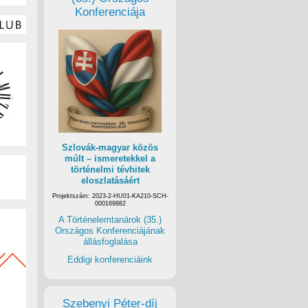
Konferenciája
Szlovák-magyar közös
múlt – ismeretekkel a
történelmi tévhitek
eloszlatásáért
Projektszám: 2023-2-HU01-KA210-SCH-
000169882
A Történelemtanárok (35.)
Országos Konferenciájának
állásfoglalása
Eddigi konferenciáink
Szebenyi Péter-díj