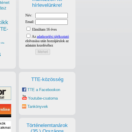
ténet
hírlevelünkre!
ász
cikk
TTE-
vita
s
TTE-közösség
TTE a Facebookon
Youtube-csatorna
Tankönyvek
Történelemtanárok
(35.) Országos