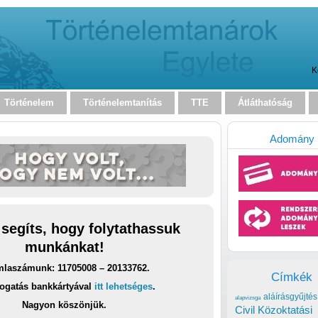
K
Történelem
Történelemtanítás
TTE
Átláthatóság
Adomány
 segíts, hogy folytathassuk
munkánkat!
laszámunk: 11705008 – 20133762.
Címkék
ogatás bankkártyával
itt lehetséges
.
aláírásgyűjtés
alapvizsga
Nagyon köszönjük.
Civil Közoktatási