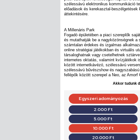
szélessávú elektronikus kommunikáció ter
előadások és kerekasztal-beszélgetések k
áttekintésére.
A Millenáris Park
Fogadó épületében a piaci szereplők sajá
és mutathatják be a nagyközönségnek a sz
számtalan érdekes és izgalmas alkalmazá
online stratégiai játékokban és virtuális 
társaloghatnak vagy csetelhetnek sztárv
internetes oktatás, valamint kvízjátékok i
között internetkávézó, szélessávú versen
szélessávú bűvészshow és nagyszabású k
fellépők között szerepel a Neo, az Amorf
Akkor tudunk do