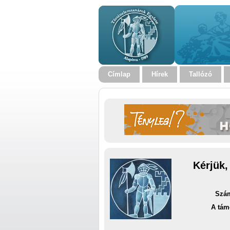
Címlap
Hírek
Tallózó
Kérjük,
Szám
A tám